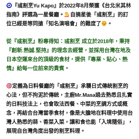
及
『彧割烹Yu Kapo』於2022年8月榮獲《台北米其林
活
指南》評選為一星餐廳。
自摘星後「彧割烹」的訂
動
位已經是等同搶「知名演唱會」的難度了
。
主
持、
從『彧割烹』粉專得知：彧割烹 成立於2018年，秉持
學
校
『創新.熱誠.堅持』的理念去經營，並採用台灣在地及
企
日本空運來台的頂級的食材，提供『專業、貼心、熱
業
情』給每一位前來的貴賓。
講
座、
定義為日料餐廳的「彧割烹」承襲日式傳統割烹的
部
落
心法，但不拘泥於傳統，主廚Mr.Masa過去熟悉且扎實
客
的日料技法上，也會取法西餐、中菜的烹調方式或概
及
念，再結合台灣當季食材，像是大膽地在料理中使用台
旅
灣人熟悉的蒜、香菜入菜，讓和食也能「入境隨俗」，
遊
雜
展現自台灣角度出發的割烹料理。
誌