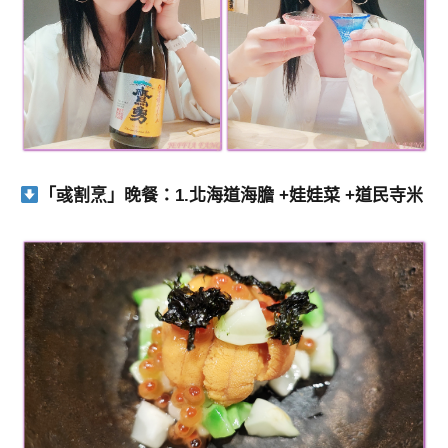
「彧割烹」晚餐：1.北海道海膽 +娃娃菜 +道民寺米