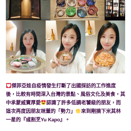
景
節
目
主
持、
吳
哥
窟
泰
國
旅
遊
傑菲亞娃自疫情發生打斷了出國採訪的工作進度
書
作
後，比較有時間深入台灣的景點、風俗文化及美食，其
者、
中承蒙威寶厚愛
認識了許多低調老饕級的朋友，而
各
這次再度因朋友咪董的「勢力」
來到剛摘下米其林
發
一星的『彧割烹Yu Kapo』。
表
會