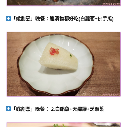
「彧割烹」晚餐：連漬物都好吃(白蘿蔔+佛手瓜)
「彧割烹」晚餐： 2.白鯧魚+天婦羅+芝麻葉