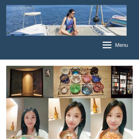
Skip
to
content
Menu
傑
★
傑
菲
菲
亞
亞
娃
娃
粉
JEFFIA
絲
FANG
團、
主
題
旅
遊、
達