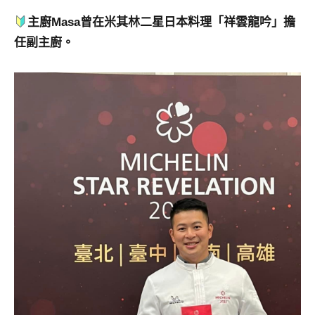
專
主廚Masa曾在米其林二星日本料理「祥雲龍吟」擔
欄、
任副主廚。
觀
光
局
合
作
達
人
對
象。
★