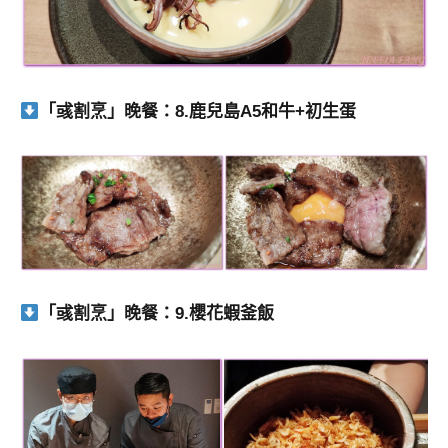
「彧割烹」晚餐：8.鹿兒島A5和牛+初生蛋
「彧割烹」晚餐：9.櫻花蝦釜飯