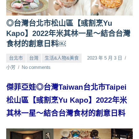
人
帶
◎台灣台北市松山區【彧割烹Yu
路、
旅
Kapo】2022年米其林一星～結合台灣
遊
食材的創意日料￼
節
目
台北市
台灣
生活&人物&美食
2023 年 5 月 3 日
來
賓、
小芳
No comments
News
金
傑菲亞娃◎台灣Taiwan台北市Taipei
探
號
松山區【彧割烹Yu Kapo】2022年米
節
目
其林一星～結合台灣食材的創意日料
班
底、
外