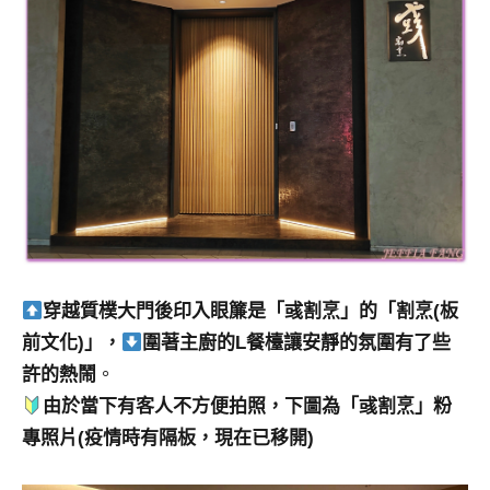
穿越質樸大門後印入眼簾是「彧割烹」的「割烹(板
前文化)」，
圍著主廚的L餐檯讓安靜的氛圍有了些
許的熱鬧
。
由於當下有客人不方便拍照，下圖為「彧割烹」粉
專照片(疫情時有隔板，現在已移開)