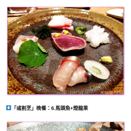
「彧割烹」晚餐：6.馬頭魚+燈龍果