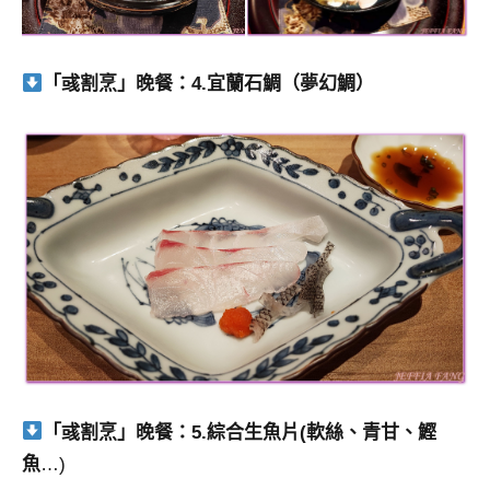
「彧割烹」晚餐：4.宜蘭石鯛（夢幻鯛）
「彧割烹」晚餐：5.綜合生魚片(軟絲、青甘、鰹
魚
…)