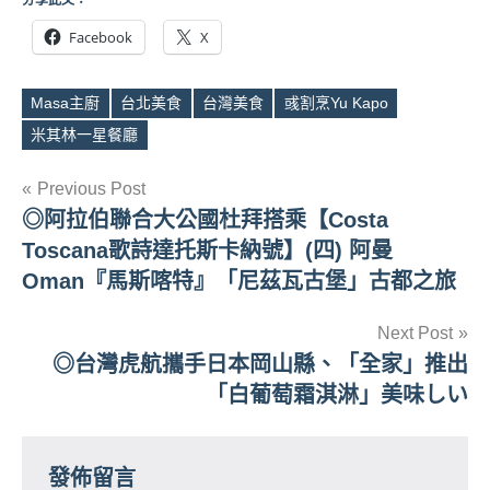
分享此文：
Facebook
X
Masa主廚
台北美食
台灣美食
彧割烹Yu Kapo
Tags
米其林一星餐廳
文
Previous Post
◎阿拉伯聯合大公國杜拜搭乘【Costa
章
Toscana歌詩達托斯卡納號】(四) 阿曼
導
Oman『馬斯喀特』「尼茲瓦古堡」古都之旅
覽
Next Post
◎台灣虎航攜手日本岡山縣、「全家」推出
「白葡萄霜淇淋」美味しい
發佈留言