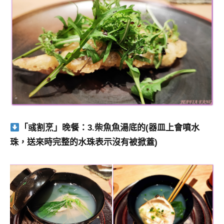
「彧割烹」晚餐：3.柴魚魚湯底的(器皿上會噴水
珠，送來時完整的水珠表示沒有被掀蓋)