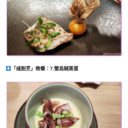
「彧割烹」晚餐：7.螢烏賊蒸蛋