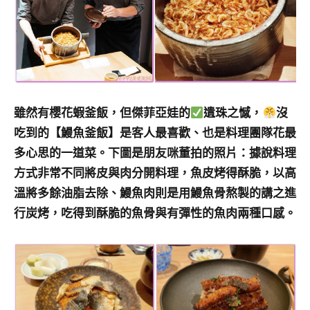
雖然有櫻花蝦釜飯，但傑菲亞娃的
遺珠之憾，
沒
吃到的【鰻魚釜飯】是客人最喜歡、也是料理團隊花最
多心思的一道菜。下圖是朋友咪董拍的照片：據說料理
方式非常不同將皮與肉分開料理，魚皮烤得酥脆，以高
溫將多餘油脂去除、鰻魚肉則是用鰻魚骨熬製的講之進
行炭烤，吃得到酥脆的魚骨與有彈性的魚肉兩種口感。