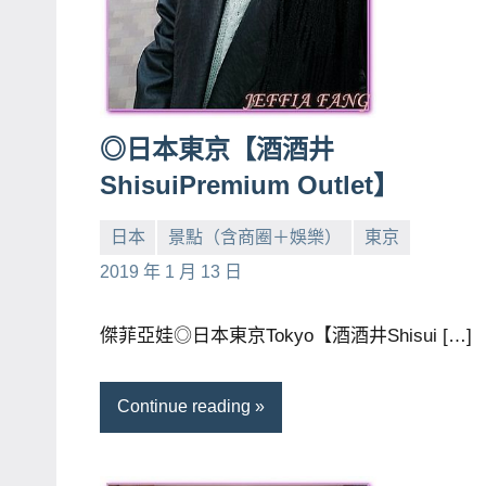
主
持、
學
校
◎日本東京【酒酒井
企
ShisuiPremium Outlet】
業
講
日本
景點（含商圈＋娛樂）
東京
座、
小
No
2019 年 1 月 13 日
部
芳
comments
落
客
傑菲亞娃◎日本東京Tokyo【酒酒井Shisui […]
及
旅
Continue reading
遊
雜
誌