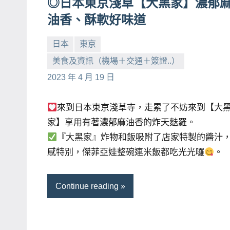
◎日本東京淺草【大黑家】濃郁
賓、
油香、酥軟好味道
News
金
日本
東京
探
美食及資訊（機場＋交通＋簽證..）
小
No
號
2023 年 4 月 19 日
芳
comments
節
目
來到日本東京淺草寺，走累了不妨來到【大
班
家】享用有著濃郁麻油香的炸天麩羅。
底、
『大黑家』炸物和飯吸附了店家特製的醬汁
外
感特別，傑菲亞娃整碗連米飯都吃光光囉
。
景
節
Continue reading
目
主
持、
吳