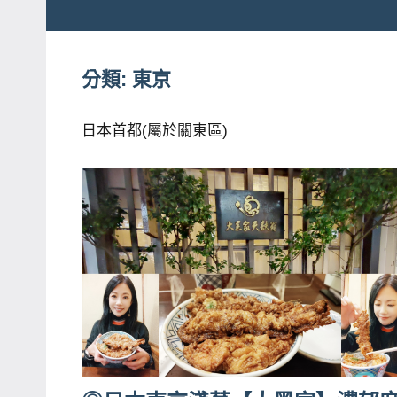
粉
娃
絲
團、
分類:
東京
JEFFIA
主
FANG
題
日本首都(屬於關東區)
旅
遊、
達
人
帶
路、
旅
遊
節
目
來