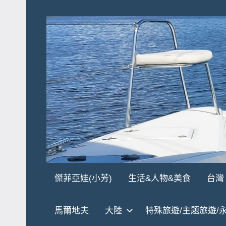
Skip
to
content
傑
★
傑菲亞娃(小芳)
生活&人物&美食
台灣
傑
菲
菲
馬爾地夫
大陸
特殊旅遊/主題旅遊/
亞
亞
娃