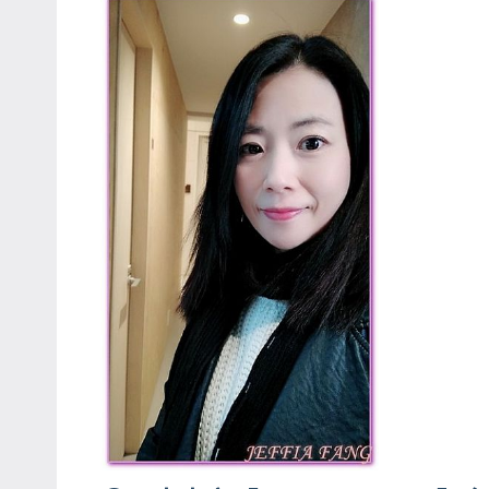
專
欄、
觀
光
局
合
作
達
人
對
象。
★