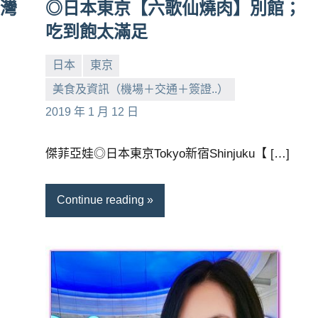
台灣
◎日本東京【六歌仙燒肉】別館；
吃到飽太滿足
日本
東京
美食及資訊（機場＋交通＋簽證..）
小
No
2019 年 1 月 12 日
芳
comments
傑菲亞娃◎日本東京Tokyo新宿Shinjuku【 […]
Continue reading