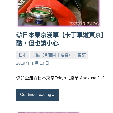
◎日本東京淺草【卡丁車遊東京】
酷，但也請小心
日本
景點（含商圈＋娛樂）
東京
小
No
2019 年 1 月 13 日
芳
comments
傑菲亞娃◎日本東京Tokyo【淺草 Asakusa […]
Continue reading