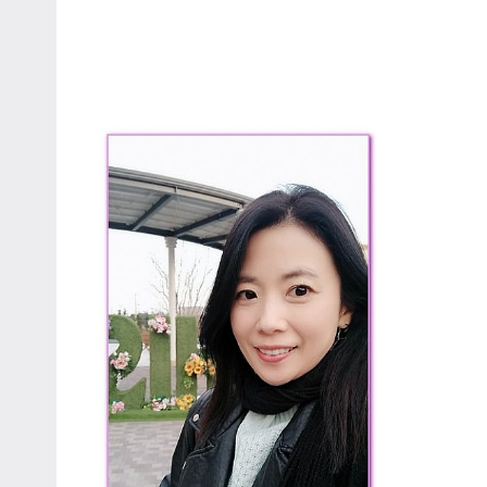
哥
窟
泰
國
旅
遊
書
作
者、
各
發
表
會
及
活
動