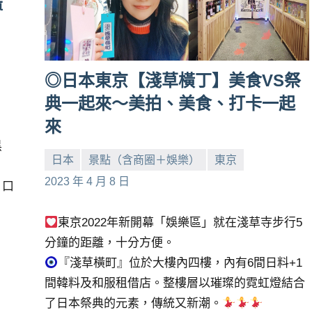
麻
◎日本東京【淺草橫丁】美食VS祭
典一起來～美拍、美食、打卡一起
來
黑
日本
景點（含商圈＋娛樂）
東京
小
No
2023 年 4 月 8 日
，口
芳
comments
東京2022年新開幕「娛樂區」就在淺草寺步行5
分鐘的距離，十分方便。
『淺草橫町』位於大樓內四樓，內有6間日料+1
間韓料及和服租借店。整樓層以璀璨的霓虹燈結合
了日本祭典的元素，傳統又新潮。