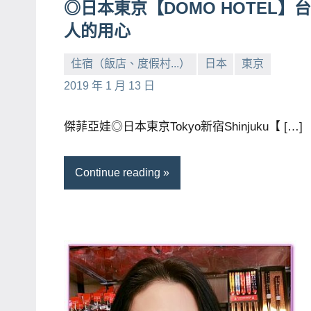
◎日本東京【DOMO HOTEL】
人的用心
住宿（飯店、度假村...）
日本
東京
小
No
2019 年 1 月 13 日
芳
comments
傑菲亞娃◎日本東京Tokyo新宿Shinjuku【 […]
Continue reading