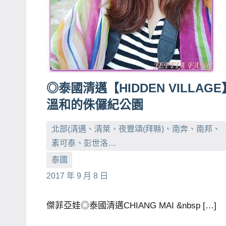
主
持、
學
校
企
業
◎泰國清邁【HIDDEN VILLAGE
講
溫和的侏儸紀公園
座、
部
北部(清邁、清萊、夜豐頌(拜縣)、南奔、南邦、
落
素可泰、彭世洛…
客
小
No
泰國
及
芳
comments
2017 年 9 月 8 日
旅
遊
傑菲亞娃◎泰國清邁CHIANG MAI &nbsp […]
雜
誌