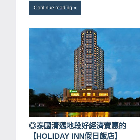
Continue reading
專
欄、
觀
光
局
合
作
達
人
對
象。
★
◎泰國清邁地段好經濟實惠的
【HOLIDAY INN假日飯店】