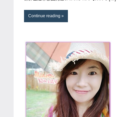
哥
窟
Continue reading
泰
國
旅
遊
書
作
者、
各
發
表
會
及
活
動