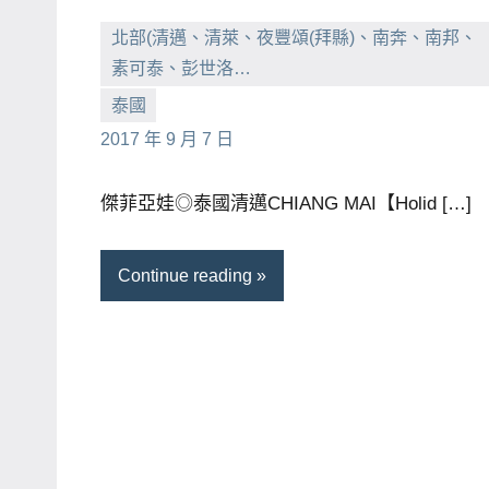
北部(清邁、清萊、夜豐頌(拜縣)、南奔、南邦、
素可泰、彭世洛…
小
No
泰國
芳
comments
2017 年 9 月 7 日
傑菲亞娃◎泰國清邁CHIANG MAI【Holid […]
Continue reading