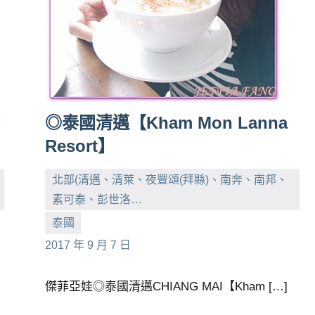
】
◎泰國清邁【Kham Mon Lanna
Resort】
北部(清邁、清萊、夜豐頌(拜縣)、南奔、南邦、
素可泰、彭世洛…
小
No
泰國
芳
comments
2017 年 9 月 7 日
傑菲亞娃◎泰國清邁CHIANG MAI【Kham […]