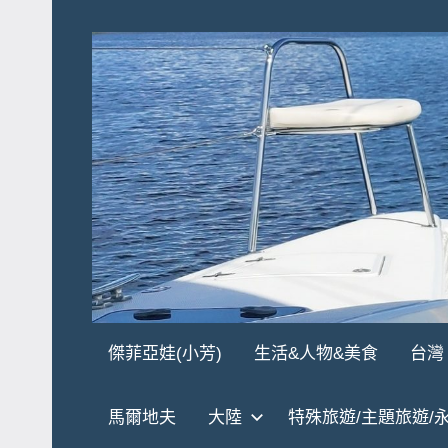
Skip
to
content
傑
★
傑菲亞娃(小芳)
生活&人物&美食
台灣
傑
菲
菲
馬爾地夫
大陸
特殊旅遊/主題旅遊/
亞
亞
娃