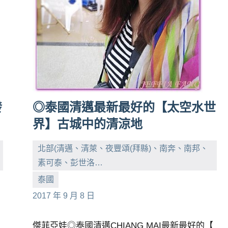
發
◎泰國清邁最新最好的【太空水世
界】古城中的清涼地
北部(清邁、清萊、夜豐頌(拜縣)、南奔、南邦、
素可泰、彭世洛…
小
No
泰國
芳
comments
2017 年 9 月 8 日
傑菲亞娃◎泰國清邁CHIANG MAI最新最好的【