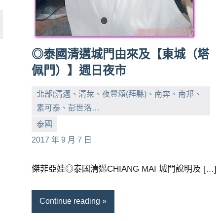
◎泰國清邁城門由來及【東城（塔
佩門）】週日夜市
北部(清邁、清萊、夜豐頌(拜縣)、南奔、南邦、
素可泰、彭世洛…
小
No
泰國
芳
comments
2017 年 9 月 7 日
傑菲亞娃◎泰國清邁CHIANG MAI 城門說明及 […]
Continue reading