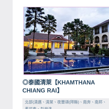
◎泰國清萊【KHAMTHANA
CHIANG RAI】
北部(清邁、清萊、夜豐頌(拜縣)、南奔、南邦、
素可泰、彭世洛…