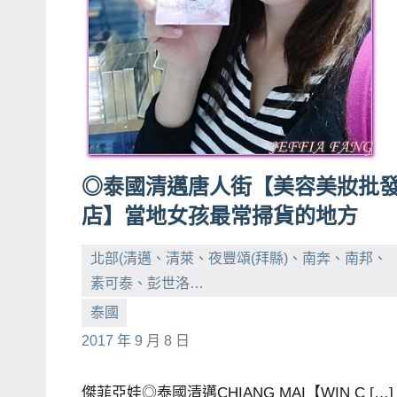
賓、
News
金
探
號
節
目
◎泰國清邁唐人街【美容美妝批
班
店】當地女孩最常掃貨的地方
底、
外
北部(清邁、清萊、夜豐頌(拜縣)、南奔、南邦、
景
素可泰、彭世洛…
節
小
No
泰國
目
芳
comments
2017 年 9 月 8 日
主
持、
傑菲亞娃◎泰國清邁CHIANG MAI【WIN C […]
吳