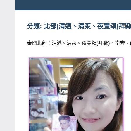
粉
娃
絲
團、
分類:
北部(清邁、清萊、夜豐頌(拜
JEFFIA
主
FANG
題
泰國北部：清邁、清萊、夜豐頌(拜縣)、南奔
旅
遊、
達
人
帶
路、
旅
遊
節
目
來