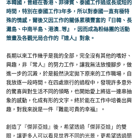
本韓國，曾經在香港、菲律賓、泰國工作過或長或短的
及
時間，特別在泰國工作3年多，所以對泰國一直有極特
活
動
殊的情感，爾後又因工作的關係累積豐富的『日韓、長
主
灘島、中南半島、港澳..等』，因而成為粉絲團的活動
持、
策畫及各觀光局合作的『達人』對象。
學
校
長期以來工作幾乎是我的全部，完全沒有其他的嗜好、
企
業
興趣，非『常人』的努力工作，讓我無法放慢腳步，做
講
進一步的沉澱，於是毅然決定拋下原來的工作職場，自
座、
我放逐一段時間。在四處旅行的過程中，發現許多意外
部
的驚喜與對生活不同的領略，也開始愛上將這一連串抽
落
客
象的感動，化成有形的文字。終於能在工作中培養出興
及
趣，對我來說是一件『難能可貴的幸福』。
旅
遊
創造了『傑菲亞娃』後，希望透過「傑菲亞娃」的雙
雜
眼，讓更多人可以看見世界不同的光景，更希望透過簡
誌