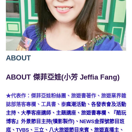
人
帶
路、
旅
遊
節
目
來
ABOUT
賓、
News
ABOUT 傑菲亞娃(小芳 Jeffia Fang)
金
探
號
★代表作：傑菲亞娃粉絲團、旅遊書著作、旅遊業界雜
節
誌部落客專欄、工具書、泰
瘋潮活動、各發表會及活動
目
班
主持、大學客座講師、主題講座、旅遊書專欄、『酷玩
底、
博客』外景節目主持(犢影製作)、NEWS金探號節目班
外
底、TVBS、三立、八大旅遊節目來賓、旅遊直播主、