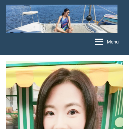
Skip
to
content
Menu
傑
★
傑
菲
菲
亞
亞
娃
娃
粉
JEFFIA
絲
FANG
團、
主
題
旅
遊、
達