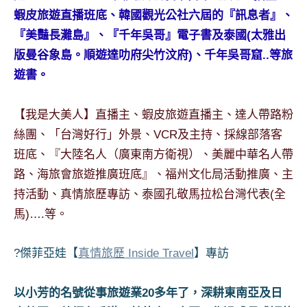
景
蝦皮旅遊直播班底、韓國觀光公社六屆的『訊息者』、
節
『美豔長灘島』、『千年吳哥』電子書及泰國(太雅出
目
主
版曼谷象島。順遊達叻府尖竹汶府)、千年吳哥窟..等旅
持、
遊書。
吳
哥
【我是大美人】直播主、蝦皮旅遊直播主、達人帶路粉
窟
絲團、「台灣好行」外景、VCR及主持、採線部落客
泰
國
班底、『大陸名人（廣東南方衛視）、美麗中華名人帶
旅
路、海旅會旅遊推廣班底』、福州文化局活動推廣、主
遊
持活動、真情旅歷專訪、泰國孔敬馬拉松台灣代表(全
書
馬)….等。
作
者、
各
?傑菲亞娃【
真情旅歷 Inside Travel
】專訪
發
表
以小芳的名號從事旅遊業20多年了，深耕東南亞及日
會