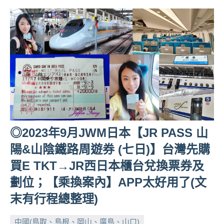
◎2023年9月JWM日本【JR PASS 山
陽&山陰鐵路周遊券 (七日)】台灣先購
買E TKT→JR西日本櫃台兌換票券及
劃位；【乘換案內】APP太好用了(文
末有行程總整理)
中國(鳥取、島根、岡山、廣島、山口)