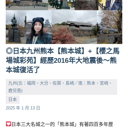
◎日本九州熊本【熊本城】+【櫻之馬
場城彩苑】經歷2016年大地震後～熊
本城復活了
九州(北：福岡、大分、佐賀、長崎／南：熊本、宮崎、
鹿兒島)
小
No
日本
芳
comments
2025 年 1 月 13 日
日本三大名城之一的「熊本城」有著四百多年歷