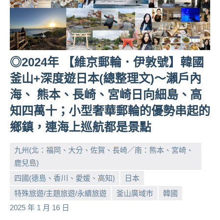
人
帶
路、
旅
遊
◎2024年 【維京郵輪．伊敦號】韓國
節
釜山+深度遊⽇本(總整理文)～瀨⼾內
目
海、 熊本、長崎、宮崎日向細島、高
來
賓、
知四萬⼗；小型奢華郵輪的優勢串起的
News
鄉鎮，連海上巡航都是景點
金
探
九州(北：福岡、大分、佐賀、長崎／南：熊本、宮崎、
號
鹿兒島)
節
目
四國(德島、香川、愛媛、高知)
日本
小
No
班
特殊旅遊/主題旅遊/永續旅遊
釜山廣域市
韓國
芳
comments
底、
2025 年 1 月 16 日
外