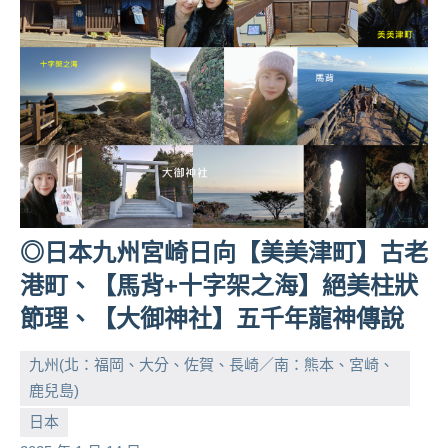
及
活
動
主
持、
學
校
企
業
講
◎日本九州宮崎日向【美美津町】古老
座、
部
港町、【馬背+十字架之海】絕美柱狀
落
節理、【大御神社】五千年龍神傳說
客
及
九州(北：福岡、大分、佐賀、長崎／南：熊本、宮崎、
旅
鹿兒島)
遊
小
No
雜
日本
誌
芳
comments