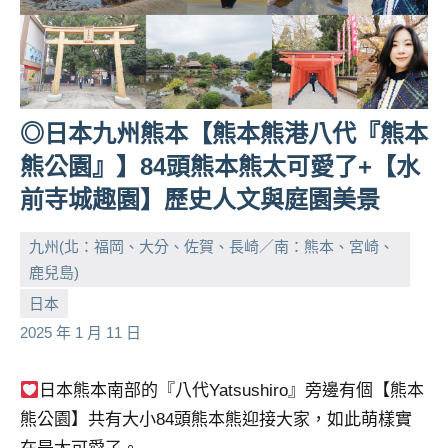
◎日本九州熊本【熊本熊港八代『熊本
熊公園』】84頭熊本熊太可愛了+【水
前寺城趣園】歷史人文與庭園美景
九州(北：福岡、大分、佐賀、長崎／南：熊本、宮崎、
鹿兒島)
小
No
日本
芳
comments
2025 年 1 月 11 日
日本熊本南部的『八代Yatsushiro』旁邊有個【熊本
熊公園】共有大小84頭熊本熊迎接大家，如此萌樣實