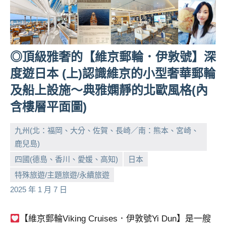
◎頂級雅奢的【維京郵輪．伊敦號】深
度遊⽇本 (上)認識維京的小型奢華郵輪
及船上設施～典雅嫻靜的北歐風格(內
含樓層平面圖)
九州(北：福岡、大分、佐賀、長崎／南：熊本、宮崎、
鹿兒島)
四國(德島、香川、愛媛、高知)
日本
小
No
特殊旅遊/主題旅遊/永續旅遊
芳
comments
2025 年 1 月 7 日
【維京郵輪Viking Cruises．伊敦號Yi Dun】是一艘