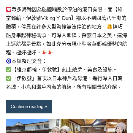
景
節
眾多海輪因為船體噸數於停泊的港口有限，而【維
目
京郵輪．伊敦號Viking Yi Dun】卻以不到四萬八千噸的
主
體積，停靠在許多大型海輪無法停泊的地方。
精巧
持、
船身串起神秘碼頭，可深入鄉鎮；探索日本之美，連海
吳
上巡航都是景點，如此充分表現小型奢華郵輪優勢的航
哥
窟
程，極好極好。
泰
本總整理文含：
國
【維京郵輪．伊敦號】船上艙房、美食及設施。
旅
「伊敦號」首次以日本神戶為母港，進行深入日韓
遊
名城、小島和瀨戶內海的航線，所有相關景點介紹。
書
作
者、
Continue reading
各
發
表
會