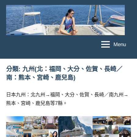
Skip
to
content
Menu
傑
★
傑
菲
菲
亞
分類:
九州(北：福岡、大分、佐賀、長崎／
亞
南：熊本、宮崎、鹿兒島)
娃
娃
粉
JEFFIA
絲
日本九州：北九州→福岡、大分、佐賀、長崎／南九州→
FANG
團、
熊本、宮崎、鹿兒島等7縣。
主
題
旅
遊、
達