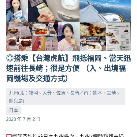
◎搭乘【台灣虎航】飛抵福岡、當天迅
速前往長崎；很是方便 （入、出境福
岡機場及交通方式）
九州(北：福岡、大分、佐賀、長崎／南：熊本、宮崎、
鹿兒島)
小
No
日本
芳
comments
2023 年 7 月 2 日
傑菲亞娃造訪日本九州多次，九州7個縣我都去過