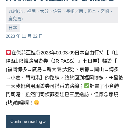
九州(北：福岡、大分、佐賀、長崎／南：熊本、宮崎、
鹿兒島)
小
No
日本
芳
comments
2023 年 11 月 22 日
在傑菲亞娃◎2023年09.03-09日本自由行持【『山
陽&山陰鐵路周遊券（JR PASS）』七日券】暢遊【
(福岡博多→廣島→新大阪(大阪)、京都→岡山→博多
→小倉、門司港】的路線，終於回到福岡博多，➡最後
一天我們利用周遊券可搭乘的路線；
計畫了小倉轉
門司港，雖然門司傑菲亞娃已三度造訪，但懷念那燒
(烤)咖哩啊！
Continue reading