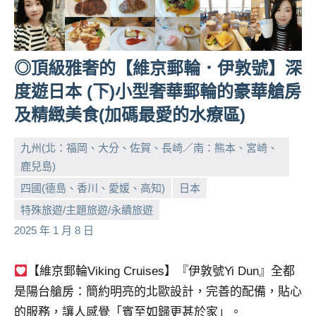
◎頂級雅奢的【維京郵輪．伊敦號】深
度遊⽇本 (下)小型奢華郵輪的豪華艙房
及精緻美食(加碼最愛的水療區)
九州(北：福岡、大分、佐賀、長崎／南：熊本、宮崎、
鹿兒島)
四國(德島、香川、愛媛、高知)
日本
小
No
特殊旅遊/主題旅遊/永續旅遊
芳
comments
2025 年 1 月 8 日
【維京郵輪Viking Cruises】『伊敦號Yi Dun』全都
是陽台艙房：簡約明亮的北歐設計，完善的配備，貼心
的服務，讓人感覺「賓至如歸更甚於家」。