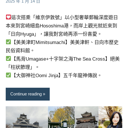
2025 年 1 月 14 日
專
欄、
這次搭乘「維京伊敦號」以小型奢華郵輪深度遊日
觀
本來到宮崎細島Hososhima港，而岸上觀光就近來到
光
局
「日向Hyuga」，讓我對宮崎再添一份喜愛。
合
【美美津町Mimitsumachi】美美津軒、日向市歷史
作
民俗資料館。
達
【馬背Umagase+十字架之海The Sea Cross】絕美
人
「柱狀節理」。
對
象。
【大御神社Oomi Jinja】五千年龍神傳說。
★
Continue reading