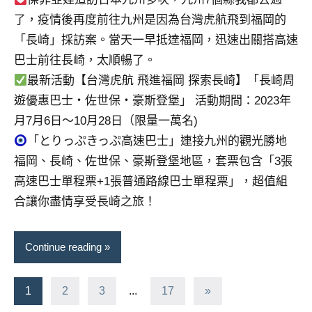
了，疫情後再度前往九州是因為台灣虎航飛到福岡的
「長崎」採訪案。當天一早抵達福岡，迅速出關搭高速
巴士前往長崎，太順暢了。
最新活動【台灣虎航 飛進福岡 探索長崎】「長崎周
遊優惠巴士・佐世保・豪斯登堡」 活動期間：2023年
月7月6日～10月28日（限量一萬名)
「とりっぷきっぷ高速巴士」連接九州的觀光勝地
福岡、長崎、佐世保、豪斯登堡地區，套票包含「3張
高速巴士單程票+1張普通路線巴士單程票」，超值組
合讓你盡情享受長崎之旅！
Continue reading
文
Next
1
2
3
...
17
»
Posts