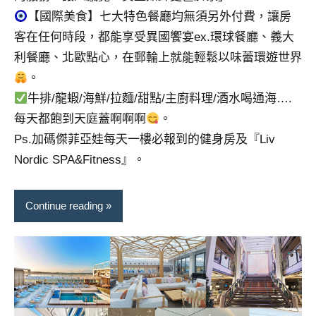
【國際美食】七大特色餐廳均無須另外付費，讓房
客在任何時段，都能享受異國饗宴ex.環球餐廳、義大
利餐廳、北歐點心，在郵輪上就能輕鬆以味蕾環遊世界
。
牛排/龍蝦/海鮮/拉麵/甜點/主廚料理/酒水喝通海….
每天都飽到天庭蓋啊啊啊
。
Ps.加碼傑菲亞娃每天一樓必報到的健身房及『Liv
Nordic SPA&Fitness』。
Continue reading