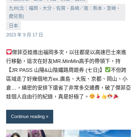
九州(北：福岡、大分、佐賀、長崎／南：熊本、宮崎、
鹿兒島)
小
No
日本
芳
comments
2023 年 9 月 17 日
傑菲亞娃進出福岡多次，以往都是以高速巴士來進
行移動，這次在好友MR.MinMin高手的帶領下，持
【JR PASS 山陽&山陰鐵路周遊券 (七日)】
不但跨
區域走了好幾個地方ex.廣島、大阪、京都、岡山、小
倉…，縝密的安排下還省了非常多交通費，破了傑菲亞
娃個人自由行的紀錄，真是好極了。
Continue reading