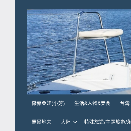
Skip
to
content
傑
★
傑菲亞娃(小芳)
生活&人物&美食
台灣
傑
菲
菲
馬爾地夫
大陸
特殊旅遊/主題旅遊/
亞
亞
娃