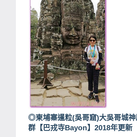
專
欄、
觀
光
局
合
作
達
人
對
象。
★
◎柬埔寨暹粒(吳哥窟)大吳哥城神
群【巴戎寺Bayon】2018年更新