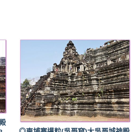
殿
◎柬埔寨暹粒(吳哥窟)大吳哥城神殿