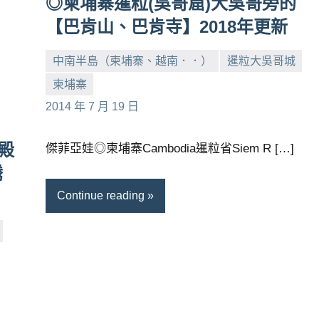
◎柬埔寨暹粒(吳哥窟)大吳哥旁的
【巴肯山、巴肯寺】2018年更新
中南半島（柬埔寨、越南．．）
暹粒大吳哥城
柬埔寨
小
No
2014 年 7 月 19 日
芳
comments
殿
傑菲亞娃◎柬埔寨Cambodia暹粒省Siem R […]
騰
Continue reading