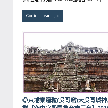
傑菲亞娃◎柬埔寨Cambodia暹粒省Siem R […]
哥
窟
Continue reading
泰
國
旅
遊
書
作
者、
各
發
表
會
及
◎柬埔寨暹粒(吳哥窟)大吳哥城神
活
動