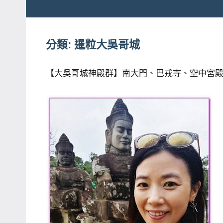
粉
娃
絲
團、
分類:
暹粒大吳哥城
JEFFIA
主
FANG
題
【大吳哥城神殿群】南大門、巴戎寺、空中宮
旅
遊、
達
人
帶
路、
旅
遊
節
目
來