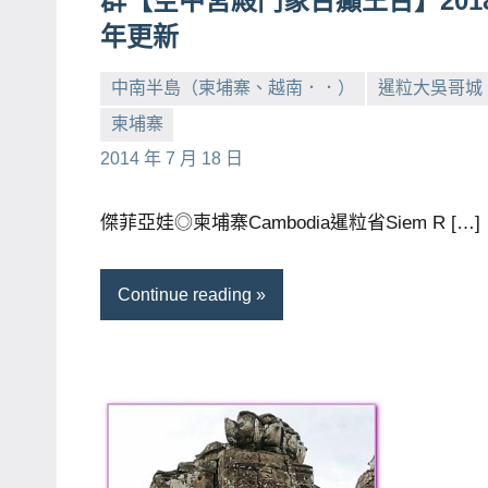
群【空中宮殿鬥象台癲王台】201
主
年更新
持、
中南半島（柬埔寨、越南．．）
暹粒大吳哥城
學
校
柬埔寨
小
No
企
2014 年 7 月 18 日
芳
comments
業
講
傑菲亞娃◎柬埔寨Cambodia暹粒省Siem R […]
座、
部
Continue reading
落
客
及
旅
遊
雜
誌