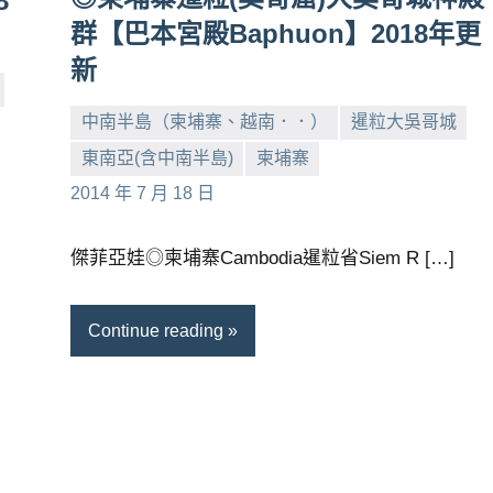
8
群【巴本宮殿Baphuon】2018年更
新
中南半島（柬埔寨、越南．．）
暹粒大吳哥城
東南亞(含中南半島)
柬埔寨
小
No
2014 年 7 月 18 日
芳
comments
傑菲亞娃◎柬埔寨Cambodia暹粒省Siem R […]
Continue reading