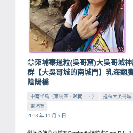
賓、
News
金
探
號
節
目
◎柬埔寨暹粒(吳哥窟)大吳哥城神
班
群【大吳哥城的南城門】乳海翻
底、
陰陽橋
外
景
中南半島（柬埔寨、越南．．）
暹粒大吳哥城
節
柬埔寨
目
小
No
2018 年 11 月 5 日
主
芳
comments
持、
吳