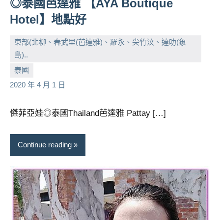
◎泰國芭達雅 【AYA Boutique
Hotel】地點好
東部(北柳、春武里(芭達雅)、羅永、尖竹汶、達叻(象
島)..
小
No
泰國
芳
comments
2020 年 4 月 1 日
傑菲亞娃◎泰國Thailand芭達雅 Pattay […]
Continue reading