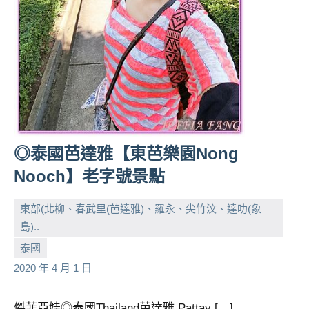
◎泰國芭達雅【東芭樂園Nong
Nooch】老字號景點
東部(北柳、春武里(芭達雅)、羅永、尖竹汶、達叻(象
島)..
小
No
泰國
芳
comments
2020 年 4 月 1 日
傑菲亞娃◎泰國Thailand芭達雅 Pattay […]