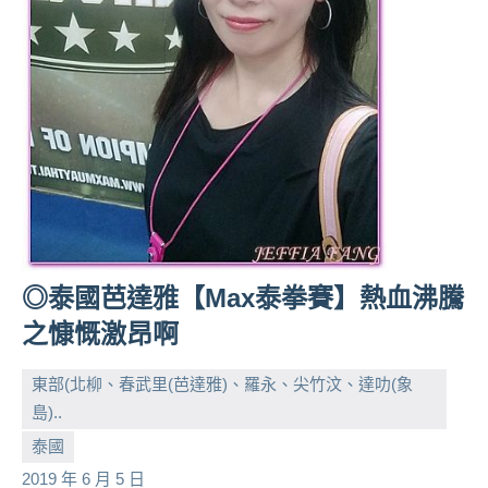
◎泰國芭達雅【Max泰拳賽】熱血沸騰
之慷慨激昂啊
東部(北柳、春武里(芭達雅)、羅永、尖竹汶、達叻(象
島)..
小
No
泰國
芳
comments
2019 年 6 月 5 日