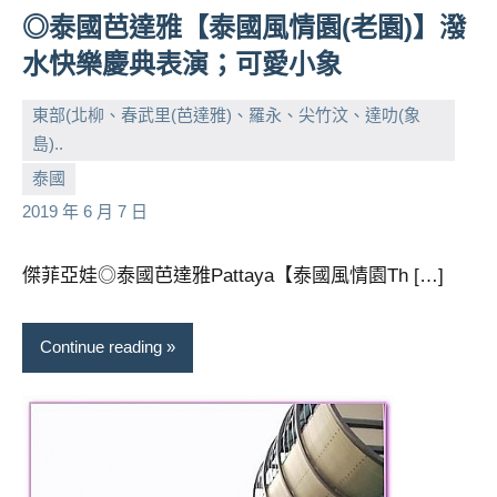
◎泰國芭達雅【泰國風情園(老園)】潑
水快樂慶典表演；可愛小象
東部(北柳、春武里(芭達雅)、羅永、尖竹汶、達叻(象
島)..
小
No
泰國
芳
comments
2019 年 6 月 7 日
傑菲亞娃◎泰國芭達雅Pattaya【泰國風情園Th […]
Continue reading