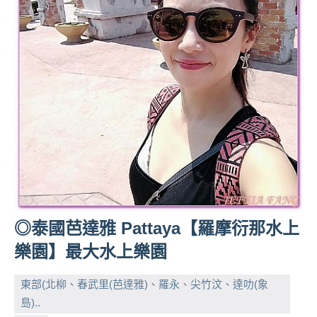
◎泰國芭達雅 Pattaya【羅摩衍那水上
樂園】最大水上樂園
東部(北柳、春武里(芭達雅)、羅永、尖竹汶、達叻(象
島)..