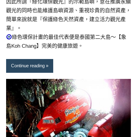
因此所謂『綠化環保觀光』的示範島嶼，意在推廣永續
景
節
觀光的同時也能維護島嶼資源、重視珍貴的自然資產，
目
簡單來說就是『保護綠色天然資產，建立活力觀光產
主
業』。
持、
綠色環保計畫的最佳代表便是泰國第二大島～【象
吳
島Koh Chang】完美的健康旅遊。
哥
窟
泰
Continue reading
國
旅
遊
書
作
者、
各
發
表
會