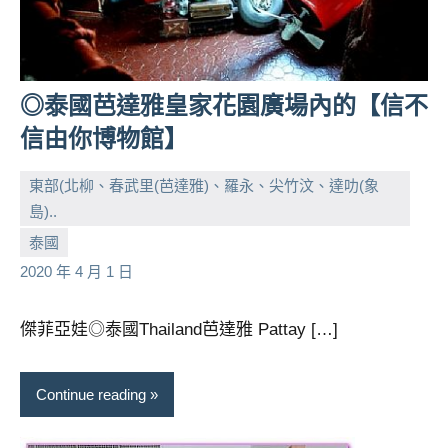
及
活
動
主
◎泰國芭達雅皇家花園廣場內的【信不
持、
學
信由你博物館】
校
企
東部(北柳、春武里(芭達雅)、羅永、尖竹汶、達叻(象
業
島)..
講
小
No
泰國
座、
芳
comments
2020 年 4 月 1 日
部
落
客
傑菲亞娃◎泰國Thailand芭達雅 Pattay […]
及
旅
Continue reading
遊
雜
誌