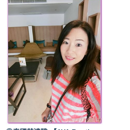
專
欄、
觀
光
局
合
作
達
人
對
象。
★