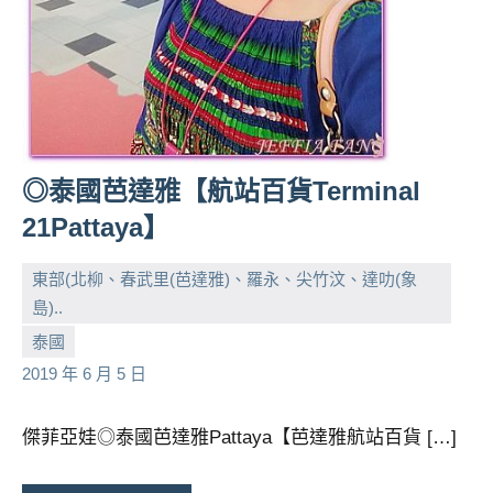
◎泰國芭達雅【航站百貨Terminal
21Pattaya】
東部(北柳、春武里(芭達雅)、羅永、尖竹汶、達叻(象
島)..
小
No
泰國
芳
comments
2019 年 6 月 5 日
傑菲亞娃◎泰國芭達雅Pattaya【芭達雅航站百貨 […]