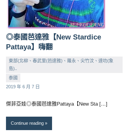
◎泰國芭達雅【New Stardice
Pattaya】嗨翻
東部(北柳、春武里(芭達雅)、羅永、尖竹汶、達叻(象
島)..
小
No
泰國
芳
comments
2019 年 6 月 7 日
傑菲亞娃◎泰國芭達雅Pattaya【New Sta […]
Continue reading