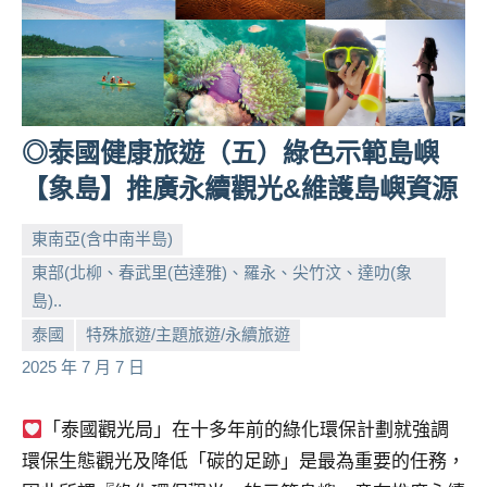
人
帶
路、
旅
遊
◎泰國健康旅遊（五）綠色示範島嶼
節
目
【象島】推廣永續觀光&維護島嶼資源
來
賓、
東南亞(含中南半島)
News
東部(北柳、春武里(芭達雅)、羅永、尖竹汶、達叻(象
金
島)..
探
小
No
泰國
特殊旅遊/主題旅遊/永續旅遊
號
芳
comments
節
2025 年 7 月 7 日
目
班
「泰國觀光局」在十多年前的綠化環保計劃就強調
底、
環保生態觀光及降低「碳的足跡」是最為重要的任務，
外