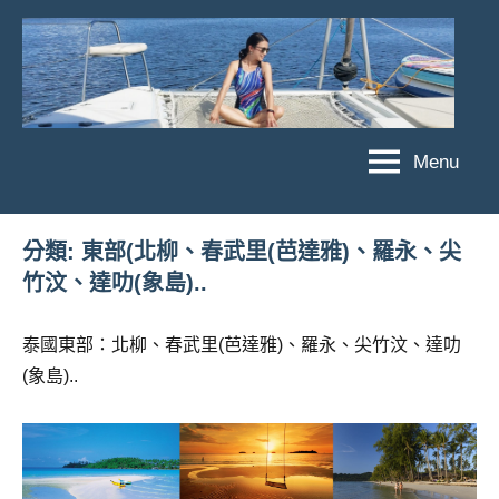
Skip
to
content
Menu
傑
★
傑
菲
菲
亞
分類:
東部(北柳、春武里(芭達雅)、羅永、尖
亞
竹汶、達叻(象島)..
娃
娃
粉
JEFFIA
絲
泰國東部：北柳、春武里(芭達雅)、羅永、尖竹汶、達叻
FANG
團、
(象島)..
主
題
旅
遊、
達