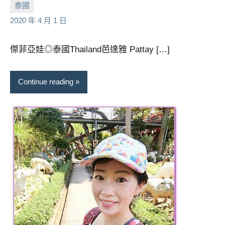
小
No
泰國
芳
comments
2020 年 4 月 1 日
傑菲亞娃◎泰國Thailand芭達雅 Pattay […]
Continue reading