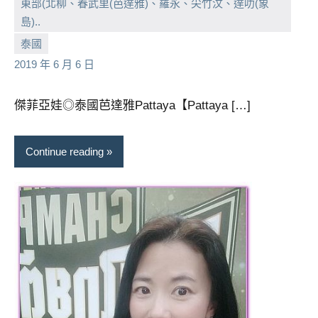
東部(北柳、春武里(芭達雅)、羅永、尖竹汶、達叻(象
島)..
小
No
泰國
芳
comments
2019 年 6 月 6 日
傑菲亞娃◎泰國芭達雅Pattaya【Pattaya […]
Continue reading