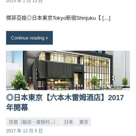
2019 年 1 月 13 日
景
芳
comments
節
目
傑菲亞娃◎日本東京Tokyo新宿Shinjuku【 […]
主
持、
Continue reading
吳
哥
窟
泰
國
旅
遊
書
◎日本東京【六本木雷姆酒店】2017
作
者、
年開幕
各
發
住宿（飯店、度假村...）
日本
東京
表
小
No
2017 年 12 月 5 日
會