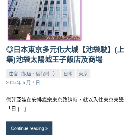
專
欄、
觀
光
局
合
◎日本東京多元化大城【池袋駛】(上
作
達
集)池袋太陽城王子飯店及商場
人
對
住宿（飯店、度假村...）
日本
東京
象。
小
No
2015 年 5 月 7 日
★
芳
comments
傑菲亞娃在安排瘋樂東京路線時，就以入住東京東邊
「日 […]
Continue reading