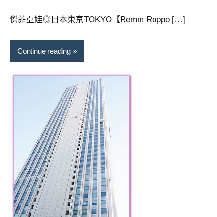
芳
comments
及
活
傑菲亞娃◎日本東京TOKYO【Remm Roppo […]
動
主
Continue reading
持、
學
校
企
業
講
座、
部
落
客
及
旅
遊
雜
誌