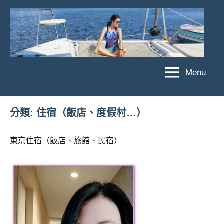
Skip
to
content
Menu
傑
★
傑
菲
菲
亞
分類:
住宿（飯店、度假村…）
亞
娃
娃
粉
東京住宿（飯店、旅館、民宿）
JEFFIA
絲
FANG
團、
主
題
旅
遊、
達