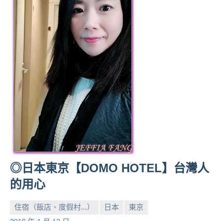
人
帶
路、
旅
遊
節
目
來
賓、
News
金
探
號
節
◎日本東京【DOMO HOTEL】台灣人
目
的用心
班
底、
住宿（飯店、度假村...）
日本
東京
外
小
No