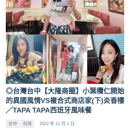
◎台灣台中【大隆商圈】小葉欖仁開始
的異國風情VS複合式商店家(下)炎香樓
╱TAPA TAPA西班牙風味餐
台中
台灣
2022 年 11 月 1 日
小
No