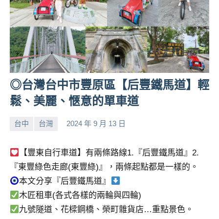
◎台灣台中市豐原區【后豐鐵馬道】輕
鬆、美麗、愜意的單車道
台中
台灣
2024 年 9 月 13 日
小
No
芳
comments
【豐東自行車道】有兩條路線1.『后豐鐵馬道』2.
『東豐綠色走廊(東豐綠)』，兩條起點都是一樣的。
本文分享『后豐鐵馬道』
木匠租車(各式各樣的兩輪與四輪)
九號隧道、花樑鋼橋、榮町雜貨店…重點景色。