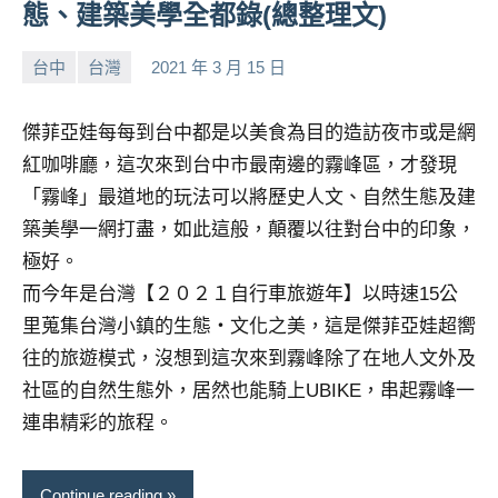
態、建築美學全都錄(總整理文)
台中
台灣
2021 年 3 月 15 日
小
No
芳
comments
傑菲亞娃每每到台中都是以美食為目的造訪夜市或是網
紅咖啡廳，這次來到台中市最南邊的霧峰區，才發現
「霧峰」最道地的玩法可以將歷史人文、自然生態及建
築美學一網打盡，如此這般，顛覆以往對台中的印象，
極好。
而今年是台灣【２０２１自行車旅遊年】以時速15公
里蒐集台灣小鎮的生態・文化之美，這是傑菲亞娃超嚮
往的旅遊模式，沒想到這次來到霧峰除了在地人文外及
社區的自然生態外，居然也能騎上UBIKE，串起霧峰一
連串精彩的旅程。
Continue reading