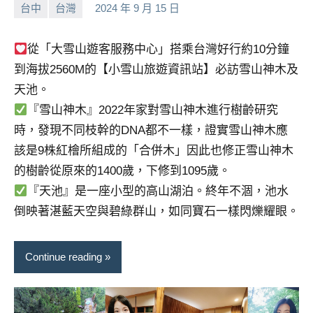
台中
台灣
2024 年 9 月 15 日
小
No
芳
comments
從「大雪山遊客服務中心」搭乘台灣好行約10分鐘
到海拔2560M的【小雪山旅遊資訊站】必訪雪山神木及
天池。
『雪山神木』2022年家對雪山神木進行樹齡研究
時，發現不同枝幹的DNA都不一樣，證實雪山神木應
該是9株紅檜所組成的「合併木」因此也修正雪山神木
的樹齡從原來的1400歲，下修到1095歲。
『天池』是一座小型的高山湖泊。終年不涸，池水
倒映著湛藍天空與碧綠群山，如同寶石一樣閃爍耀眼。
Continue reading