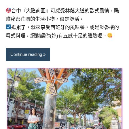
芳
comments
台中『大隆商圈』可感受林蔭大道的歐式風情，瞧
瞧秘密花園的生活小物，很是舒活。
逛累了，就來享受西班牙的風味餐，或是炎香樓的
粵式料理，絕對讓你(妳)有五感十足的體驗喔。
Continue reading