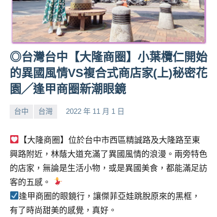
◎台灣台中【大隆商圈】小葉欖仁開始
的異國風情VS複合式商店家(上)秘密花
園╱逢甲商圈新潮眼鏡
台中
台灣
2022 年 11 月 1 日
小
No
芳
comments
【大隆商圈】位於台中市西區精誠路及大隆路至東
興路附近，林蔭大道充滿了異國風情的浪漫。兩旁特色
的店家，無論是生活小物，或是異國美食，都能滿足訪
客的五感。
逢甲商圈的眼鏡行，讓傑菲亞娃跳脫原來的黑框，
有了時尚甜美的感覺，真好。