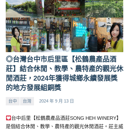
◎台灣台中市后里區【松鶴農產品酒
莊】結合休閒、教學、農特產的觀光休
閒酒莊，2024年獲得城鄉永續發展獎
的地方發展組銅獎
台中
台灣
2024 年 9 月 13 日
小
No
芳
comments
台中后里【松鶴農產品酒莊SONG HEH WINERY】
是個結合休閒、教學、農特產的觀光休閒酒莊。莊主威