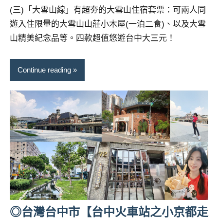
景
(三)「大雪山線」有超夯的大雪山住宿套票：可兩人同
節
遊入住限量的大雪山山莊小木屋(一泊二食)、以及大雪
目
主
山精美紀念品等。四款超值悠遊台中大三元！
持、
吳
Continue reading
哥
窟
泰
國
旅
遊
書
作
者、
各
發
表
◎台灣台中市【台中火車站之小京都走
會