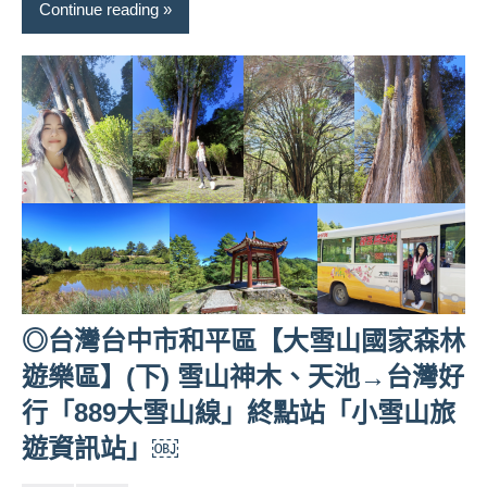
Continue reading
專
欄、
觀
光
局
合
作
達
人
對
象。
★
◎台灣台中市和平區【大雪山國家森林
遊樂區】(下) 雪山神木、天池→台灣好
行「889大雪山線」終點站「小雪山旅
遊資訊站」￼