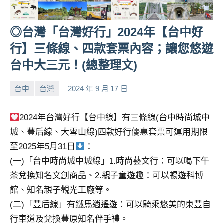
人
帶
◎台灣「台灣好行」2024年【台中好
路、
行】三條線、四款套票內容；讓您悠遊
旅
遊
台中大三元！(總整理文)
節
目
台中
台灣
2024 年 9 月 17 日
來
小
No
賓、
芳
comments
2024年台灣好行【台中線】有三條線(台中時尚城中
News
金
城、豐后線、大雪山線)四款好行優惠套票可運用期限
探
至2025年5月31日
：
號
(一)「台中時尚城中城線」1.時尚藝文行：可以喝下午
節
茶兌換知名文創商品、2.親子童遊趣：可以暢遊科博
目
館、知名親子觀光工廠等。
班
底、
(二)「豐后線」有鐵馬逍遙遊：可以騎乘悠美的東豐自
外
行車道及兌換豐原知名伴手禮。