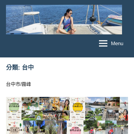
Skip
to
content
Menu
傑
★
傑
菲
菲
亞
分類:
台中
亞
娃
娃
粉
台中市/霧峰
JEFFIA
絲
FANG
團、
主
題
旅
遊、
達