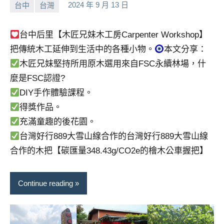
台中
台灣
2024 年 9 月 13 日
小
No
芳
comments
台中后里【木匠兄妹木工房Carpenter Workshop】
把傳統木工延伸到生活中的各種小物。
本文分享：
木匠兄妹堅持所用原木選用來自FSC永續林場，什
麼是FSC認證?
DIY手作體驗課程。
得獎作品。
充滿童趣的後花園。
台灣好行889大雪山線合作的台灣好行889大雪山線
合作的木把【碳匯量348.43g/CO2e的檜木公車握把】
Continue reading