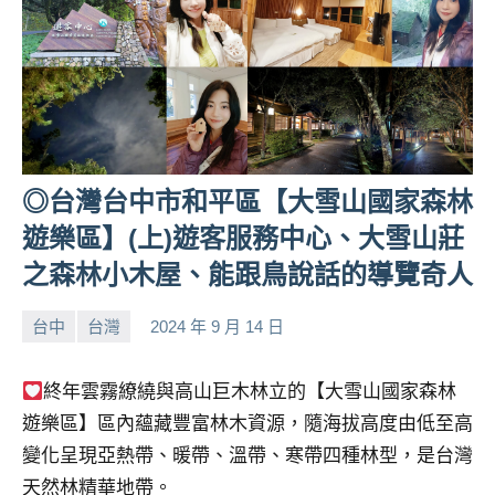
◎台灣台中市和平區【大雪山國家森林
遊樂區】(上)遊客服務中心、大雪山莊
之森林小木屋、能跟鳥說話的導覽奇人
台中
台灣
2024 年 9 月 14 日
小
No
芳
comments
終年雲霧繚繞與高山巨木林立的【大雪山國家森林
遊樂區】區內蘊藏豐富林木資源，隨海拔高度由低至高
變化呈現亞熱帶、暖帶、溫帶、寒帶四種林型，是台灣
天然林精華地帶。