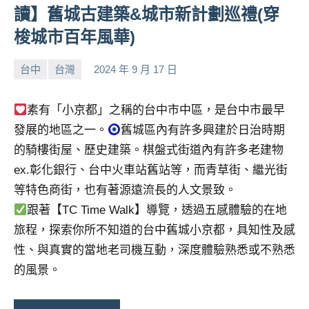
及
讀】舊城古建築&城市新計劃巡禮(穿
活
梭城市百年風華)
動
主
台中
台灣
2024 年 9 月 17 日
持、
小
No
學
芳
comments
校
素有「小京都」之稱的台中市中區，是台中市最早
企
發展的地區之一。
舊城區內有許多興建於日治時期
業
的騎樓街屋、歷史建築。棋盤式街道內有許多老建物
講
ex.彰化銀行、台中火車站舊站等，而青草街、繼光街
座、
等特色商街，也有著源遠流長的人文景致。
部
落
跟著【TC Time Walk】導覽，透過五感體驗的在地
客
旅程，探索你所不知道的台中舊城小京都，具知性及感
及
性、與真實的當地老司機互動，深度體驗熟悉或不熟悉
旅
的風景。
遊
雜
誌