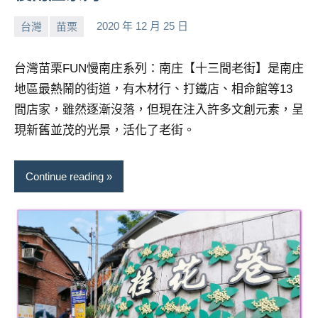
台灣
苗栗
2020 年 12 月 25 日
小
No
芳
comments
台灣苗栗FUN慢南庄系列：南庄【十三間老街】是南庄
地區最熱鬧的街道，有木材行、打鐵店、相命館等13
間店家，雖然逐漸沒落，但現在注入許多文創元素，呈
現新舊並茂的光景，活化了老街。
Continue reading