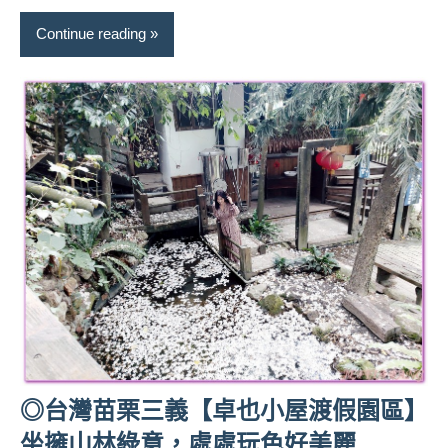
景
節
Continue reading
目
主
持、
吳
哥
窟
泰
國
旅
遊
書
作
者、
各
發
◎台灣苗栗三義【卓也小屋渡假園區】
表
會
坐擁山林綠意，處處玩色好美麗