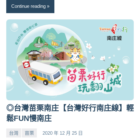
Continue reading
◎台灣苗栗南庄【台灣好行南庄線】輕
鬆FUN慢南庄
台灣
苗栗
2020 年 12 月 25 日
小
No