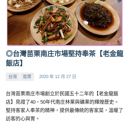
◎台灣苗栗南庄市場堅持奉茶【老金龍
飯店】
台灣
苗栗
2020 年 12 月 27 日
小
No
芳
comments
台灣苗栗南庄市場創立於民國五十二年的【老金龍飯
店】見證了40、50年代南庄林業與礦業的輝煌歷史。
堅持客家人奉茶的精神，提供最傳統的客家菜，溫暖了
訪客的心與胃。