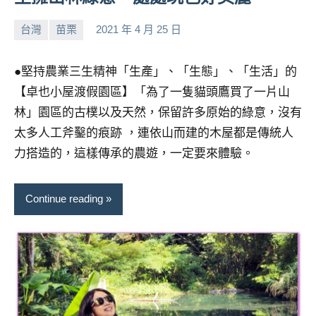
及
活
台灣
苗栗
2021 年 4 月 25 日
小
No
動
芳
comments
主
●堅持農業三生精神「生產」、「生態」、「生活」的
持、
【卓也小屋渡假園區】「為了一隻貓頭鷹買了一片山
學
校
林」園區的古樸以及天然，保留許多原始的綠意，沒有
企
太多人工斧鑿的痕跡 ，連依山而建的木屋都是傳統人
業
力搭造的，這樣傳承的農遊，一定要來體驗。
講
座、
部
Continue reading
落
客
及
旅
遊
雜
誌