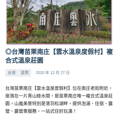
◎台灣苗栗南庄【雲水溫泉度假村】複
合式溫泉莊園
台灣
苗栗
2020 年 12 月 27 日
小
No
芳
comments
台灣苗栗南庄【雲水溫泉度假村】位在南庄老街附近，
座落在一片青山綠水間，是苗栗南庄唯一複合式溫泉莊
園，山嵐美景特別是落羽松湖畔，提供泡湯、住宿、露
營、露營車服務，一站式住好玩滿！