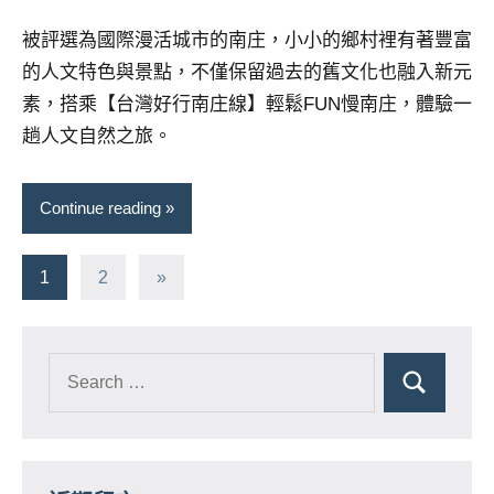
芳
comments
被評選為國際漫活城市的南庄，小小的鄉村裡有著豐富
的人文特色與景點，不僅保留過去的舊文化也融入新元
素，搭乘【台灣好行南庄線】輕鬆FUN慢南庄，體驗一
趟人文自然之旅。
Continue reading
文
Next
1
2
»
Posts
章
分
頁