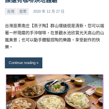
課還有咖啡烘培體驗
台灣
苗栗
2020 年 12 月 27 日
小
No
芳
comments
台灣苗栗南庄【燕子陶】群山環繞很是清新，您可以端
著一杯現磨的手沖咖啡，在景觀水池欣賞光天高山的山
嵐美景；也可以動手體驗捏陶的樂趣，享受創作的快
樂。
Continue reading