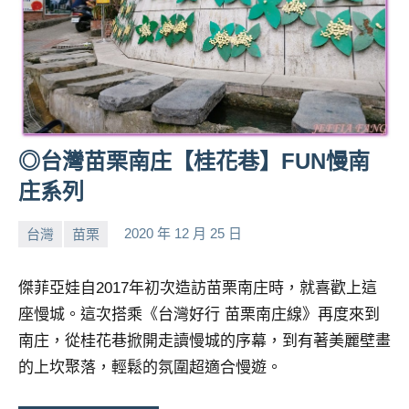
◎台灣苗栗南庄【桂花巷】FUN慢南
庄系列
台灣
苗栗
2020 年 12 月 25 日
小
No
芳
comments
傑菲亞娃自2017年初次造訪苗栗南庄時，就喜歡上這
座慢城。這次搭乘《台灣好行 苗栗南庄線》再度來到
南庄，從桂花巷掀開走讀慢城的序幕，到有著美麗壁畫
的上坎聚落，輕鬆的氛圍超適合慢遊。