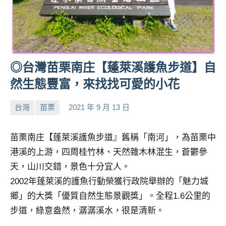
人
帶
路、
旅
遊
◎台灣苗栗南庄【蓬萊溪護魚步道】自
節
然生態豐富，來找找可愛的小花
目
來
台灣
苗栗
2021 年 9 月 13 日
賓、
小
No
News
芳
comments
金
苗栗南庄【蓬萊溪護魚步道』舊稱「南河」，為苗栗中
探
港溪的上游，四周桂竹林、天然雜木林混生，蒼鬱參
號
天，山川交錯，景色十分宜人。
節
目
2002年蓬萊溪的護魚行動榮獲行政院舉辦的「魅力城
班
鄉」的大獎「優質自然生態景觀獎」。全程1.6公里的
底、
步道，綠意盎然，潺潺溪水，很是清新。
外