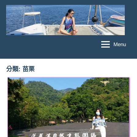
Skip
to
content
Menu
傑
★
傑
菲
菲
亞
分類:
苗栗
亞
娃
娃
粉
JEFFIA
絲
FANG
團、
主
題
旅
遊、
達