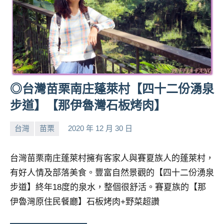
專
欄、
觀
光
局
合
作
◎台灣苗栗南庄蓬萊村【四十二份湧泉
達
步道】【那伊魯灣石板烤肉】
人
對
台灣
苗栗
2020 年 12 月 30 日
象。
小
No
★
芳
comments
台灣苗栗南庄蓬萊村擁有客家人與賽夏族人的蓬萊村，
有好人情及部落美食。豐富自然景觀的【四十二份湧泉
步道】終年18度的泉水，整個很舒活。賽夏族的【那
伊魯灣原住民餐廳】石板烤肉+野菜超讚