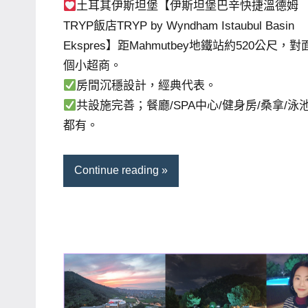
土耳其伊斯坦堡【伊斯坦堡巴辛快捷溫德姆
專
TRYP飯店TRYP by Wyndham Istaubul Basin
欄、
Ekspres】距Mahmutbey地鐵站約520公尺，對
觀
個小超商。
光
房間沉穩設計，經典代表。
局
共設施完善；餐廳/SPA中心/健身房/桑拿/泳
合
都有。
作
達
Continue reading
人
對
象。
★