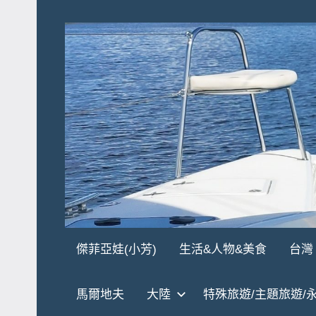
Skip
to
content
傑
★
傑菲亞娃(小芳)
生活&人物&美食
台灣
傑
菲
菲
馬爾地夫
大陸
特殊旅遊/主題旅遊/
亞
亞
娃