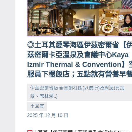
◎土耳其愛琴海區伊茲密爾省【
茲密爾卡亞溫泉及會議中心Kaya
Izmir Thermal & Convention】
服員下榻飯店；五點就有營養早
伊茲密爾省Izmir塞爾柱區(以佛所)及周邊(貝加
蒙、席林潔..)
小
No
土耳其
芳
comments
2025 年 12 月 10 日