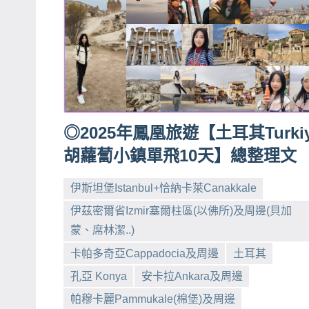
賓、
News
金
探
號
節
◎2025年鳳凰旅遊【土耳其Turki
目
胡蘿蔔小鎮單飛10天】總整理文
班
底、
伊斯坦堡Istanbul+恰納卡萊Canakkale
外
伊茲密爾省Izmir塞爾柱區(以佛所)及周邊(貝加
景
蒙、席林潔..)
節
目
卡帕多奇亞Cappadocia及周邊
土耳其
小
No
主
孔亞 Konya
安卡拉Ankara及周邊
芳
comments
持、
帕穆卡麗Pammukale(棉堡)及周邊
吳