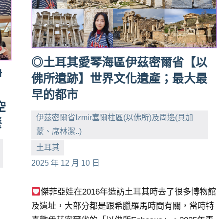
◎土耳其愛琴海區伊茲密爾省【以
伊
佛所遺跡】世界文化遺產；最大最
早的都市
空
伊茲密爾省Izmir塞爾柱區(以佛所)及周邊(貝加
餐
蒙、席林潔..)
小
No
土耳其
芳
comments
2025 年 12 月 10 日
傑菲亞娃在2016年造訪土耳其時去了很多博物館
及遺址，大部分都是跟希臘羅馬時間有關，當時特