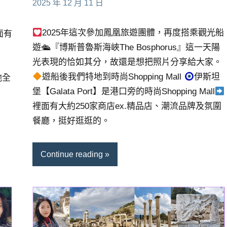
小
No
2025 年 12 月 11 日
芳
comments
2025年這次參加鳳凰旅遊團體，再度搭乘觀光船
面有
遊🛳『博斯普魯斯海峽The Bosphorus』這一天陽
光表現的恰如其分，故還是想把照片分享給大家。
遊船後我們特地到時尚Shopping Mall
伊斯坦
池全
堡【Galata Port】是港口旁的時尚Shopping Mall
裡面有大約250家商店ex.精品店、潮流品牌及氛圍
餐廳，挺好逛逛的。
Continue reading