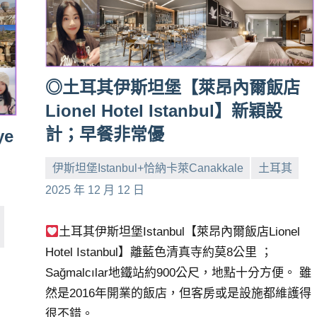
◎土耳其伊斯坦堡【萊昂內爾飯店
Lionel Hotel Istanbul】新穎設
計；早餐非常優
ye
伊斯坦堡Istanbul+恰納卡萊Canakkale
土耳其
小
No
2025 年 12 月 12 日
芳
comments
土耳其伊斯坦堡Istanbul【萊昂內爾飯店Lionel
Hotel Istanbul】離藍色清真寺約莫8公里 ；
Sağmalcılar地鐵站約900公尺，地點十分方便。 雖
然是2016年開業的飯店，但客房或是設施都維護得
很不錯。