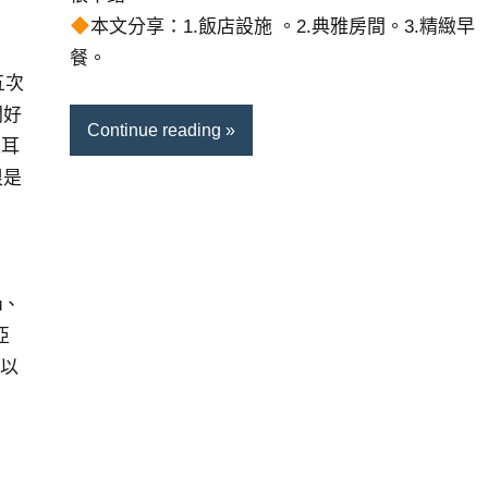
本文分享：1.飯店設施 。2.典雅房間。3.精緻早
餐。
五次
間好
Continue reading
土耳
很是
ü、
亞
、以