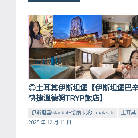
主
持、
學
校
企
業
講
座、
部
落
◎土耳其伊斯坦堡【伊斯坦堡巴
客
快捷溫德姆TRYP飯店】
及
旅
伊斯坦堡Istanbul+恰納卡萊Canakkale
土耳其
遊
小
No
2025 年 12 月 11 日
雜
芳
comments
誌