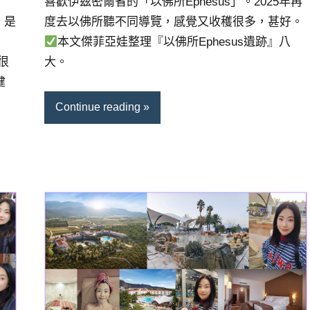
喜歡伊茲密爾省的「以佛所Ephesus」。2025年再
度去以佛所聽不同導覽，感覺又收穫很多，甚好。
店，是
本文傑菲亞娃整理『以佛所Ephesus遺跡』八
大。
很
健
Continue reading