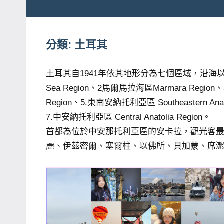
粉
娃
絲
團、
分類:
土耳其
JEFFIA
主
FANG
題
土耳其自1941年依其地形分為七個區域，沿海以
旅
Sea Region、2馬爾馬拉海區Marmara Region、
遊、
Region、5.東南安納托利亞區 Southeastern Anato
達
7.中安納托利亞區 Central Anatolia Region。
人
首都為位於中安那托利亞區的安卡拉，觀光客
帶
麗、伊茲密爾、塞爾柱、以佛所、貝加蒙、席
路、
旅
遊
節
目
來