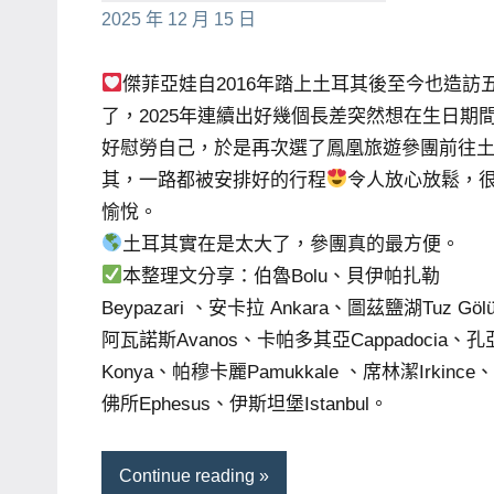
2025 年 12 月 15 日
哥
窟
傑菲亞娃自2016年踏上土耳其後至今也造訪
泰
了，2025年連續出好幾個長差突然想在生日期
國
好慰勞自己，於是再次選了鳳凰旅遊參團前往
旅
其，一路都被安排好的行程
令人放心放鬆，
遊
愉悅。
書
土耳其實在是太大了，參團真的最方便。
作
本整理文分享：伯魯Bolu、貝伊帕扎勒
者、
Beypazari 、安卡拉 Ankara、圖茲鹽湖Tuz Göl
各
阿瓦諾斯Avanos、卡帕多其亞Cappadocia、孔
發
表
Konya、帕穆卡麗Pamukkale 、席林潔Irkince
會
佛所Ephesus、伊斯坦堡Istanbul。
及
活
Continue reading
動