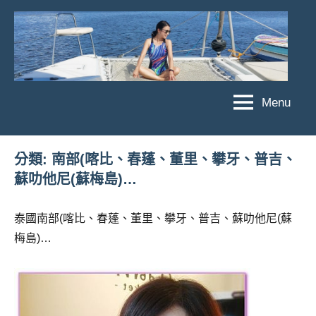
Skip
to
content
Menu
傑
★
傑
菲
菲
亞
分類:
南部(喀比、春蓬、董里、攀牙、普吉、
亞
蘇叻他尼(蘇梅島)…
娃
娃
粉
JEFFIA
絲
泰國南部(喀比、春蓬、董里、攀牙、普吉、蘇叻他尼(蘇
FANG
團、
梅島)…
主
題
旅
遊、
達