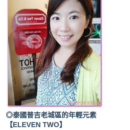
人
帶
路、
旅
遊
節
目
來
賓、
News
金
探
號
節
目
班
◎泰國普吉老城區的年輕元素
底、
【ELEVEN TWO】
外