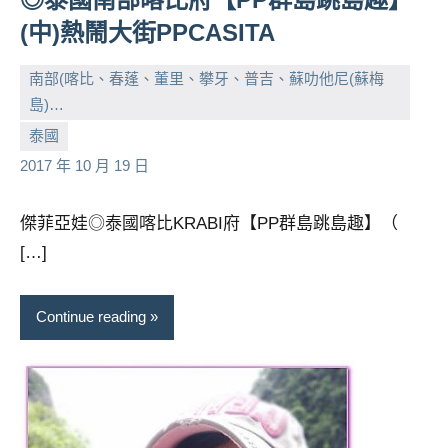
(中)熱鬧大街PPCASITA
南部(喀比、春蓬、董里、攀牙、普吉、蘇叻他尼(蘇梅
島)…
小
No
泰國
芳
comments
2017 年 10 月 19 日
傑菲亞娃◎泰國喀比KRABI府【PP群島跳島趣】（
[…]
Continue reading