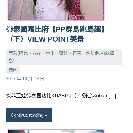
◎泰國喀比府【PP群島跳島趣】
（下）VIEW POINT美景
南部(喀比、春蓬、董里、攀牙、普吉、蘇叻他尼(蘇梅
島)…
小
No
泰國
芳
comments
2017 年 10 月 19 日
傑菲亞娃◎泰國喀比KRABI府【PP群島&nbsp […]
Continue reading