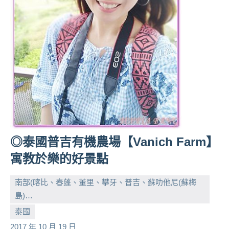
◎泰國普吉有機農場【Vanich Farm】
寓教於樂的好景點
南部(喀比、春蓬、董里、攀牙、普吉、蘇叻他尼(蘇梅
島)…
小
No
泰國
芳
comments
2017 年 10 月 19 日