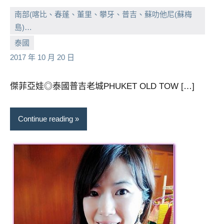
景
南部(喀比、春蓬、董里、攀牙、普吉、蘇叻他尼(蘇梅
節
目
島)…
主
小
No
泰國
持、
芳
comments
2017 年 10 月 20 日
吳
哥
傑菲亞娃◎泰國普吉老城PHUKET OLD TOW […]
窟
泰
國
Continue reading
旅
遊
書
作
者、
各
發
表
會