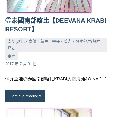
◎泰國南部喀比【DEEVANA KRABI
RESORT】
南部(喀比、春蓬、董里、攀牙、普吉、蘇叻他尼(蘇梅
島)…
小
No
泰國
芳
comments
2017 年 7 月 31 日
傑菲亞娃◎泰國南部喀比KRABI奧南海灘AO NA […]
Continue reading