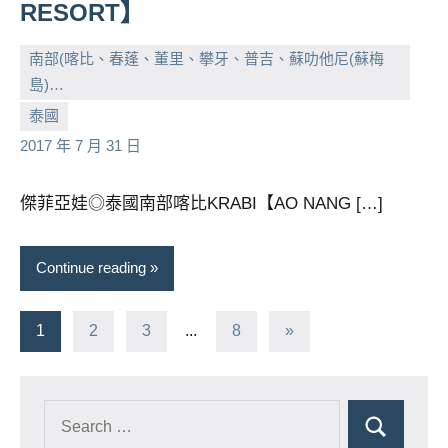
RESORT】
南部(喀比、春蓬、董里、攀牙、普吉、蘇叻他尼(蘇梅
島)…
小
No
泰國
芳
comments
2017 年 7 月 31 日
傑菲亞娃◎泰國南部喀比KRABI【AO NANG […]
Continue reading
文
Next
1
2
3
...
8
»
Posts
章
分
頁