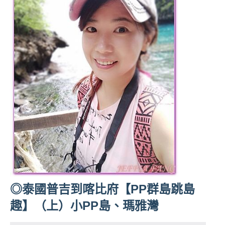
◎泰國普吉到喀比府【PP群島跳島
趣】（上）小PP島、瑪雅灣