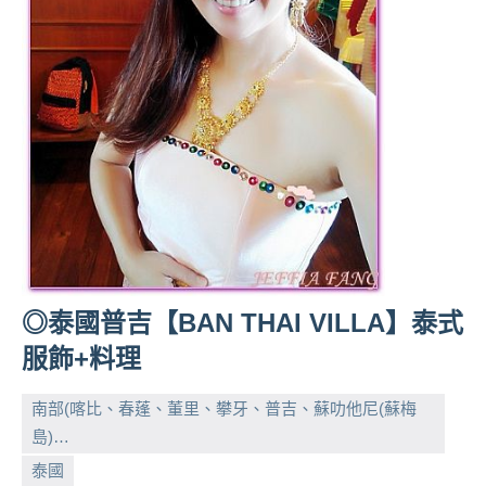
及
活
動
主
持、
學
校
企
業
講
座、
部
◎泰國普吉【BAN THAI VILLA】泰式
落
客
服飾+料理
及
旅
南部(喀比、春蓬、董里、攀牙、普吉、蘇叻他尼(蘇梅
遊
島)…
雜
小
No
泰國
誌