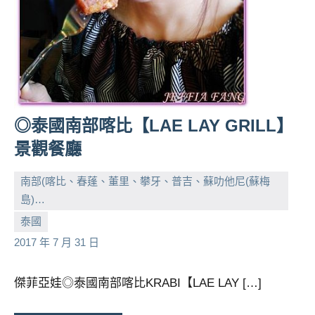
◎泰國南部喀比【LAE LAY GRILL】
景觀餐廳
南部(喀比、春蓬、董里、攀牙、普吉、蘇叻他尼(蘇梅
島)…
小
No
泰國
芳
comments
2017 年 7 月 31 日
傑菲亞娃◎泰國南部喀比KRABI【LAE LAY […]