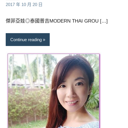
芳
comments
2017 年 10 月 20 日
專
欄、
觀
傑菲亞娃◎泰國普吉MODERN THAI GROU […]
光
局
Continue reading
合
作
達
人
對
象。
★