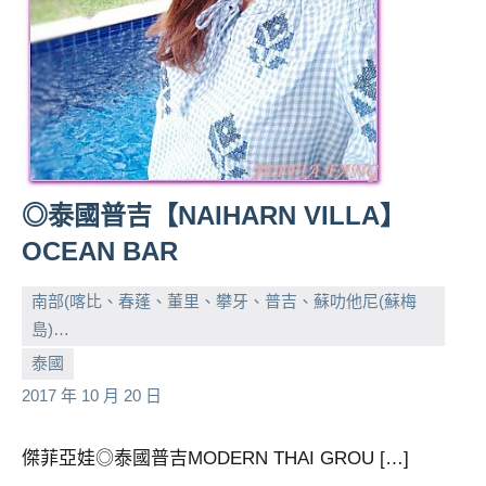
◎泰國普吉【NAIHARN VILLA】
OCEAN BAR
南部(喀比、春蓬、董里、攀牙、普吉、蘇叻他尼(蘇梅
島)…
小
No
泰國
芳
comments
2017 年 10 月 20 日
傑菲亞娃◎泰國普吉MODERN THAI GROU […]