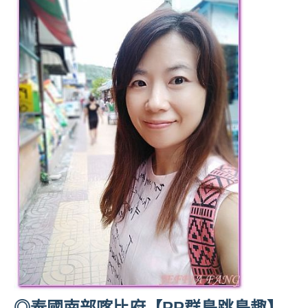
◎泰國南部喀比府【PP群島跳島趣】