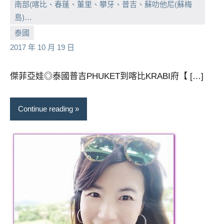
南部(喀比、春蓬、董里、攀牙、普吉、蘇叻他尼(蘇梅
島)…
小
No
泰國
芳
comments
2017 年 10 月 19 日
傑菲亞娃◎泰國普吉PHUKET到喀比KRABI府【 […]
Continue reading