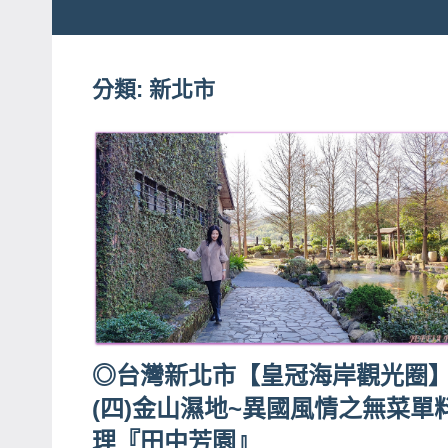
粉
娃
絲
團、
分類:
新北市
JEFFIA
主
FANG
題
旅
遊、
達
人
帶
路、
旅
遊
◎台灣新北市【皇冠海岸觀光圈
節
(四)金山濕地~異國風情之無菜單
目
理『田中芳園』
來