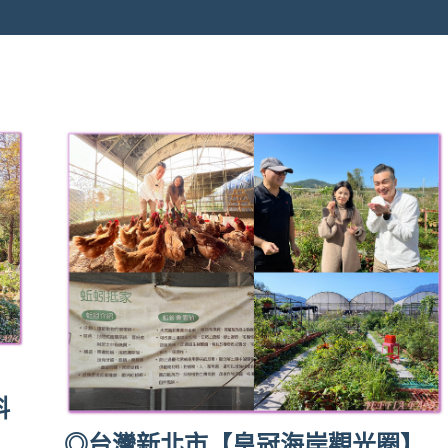
】
料
◎台灣新北市【皇冠海岸觀光圈】