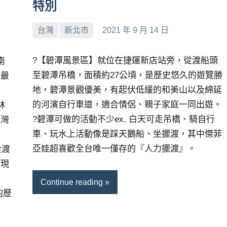
特別
台灣
新北市
2021 年 9 月 14 日
小
No
芳
comments
?【碧潭風景區】就位在捷運新店站旁，從渡船頭
南
至碧潭吊橋，面積約27公頃，是歷史悠久的遊覽勝
園最
地，碧潭景觀優美，有起伏低緩的和美山以及綿延
的河濱自行車道，適合情侶、親子家庭一同出遊。
林
?碧潭可做的活動不少ex. 白天可走吊橋、騎自行
台灣
車、玩水上活動像是踩天鵝船、坐擺渡，其中傑菲
亞娃超喜歡全台唯一僅存的『人力擺渡』。
從渡
到現
Continue reading
的歷