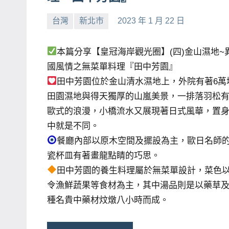
賓、
台灣
新北市
2023 年 1 月 22 日
小
No
News
芳
comments
金
本篇分享【皇冠海岸觀光圈】(四)金山濕地~
探
國風情之無菜單料理『田中芳園』
號
田中芳園位於金山清水濕地上，外院有著6萬
節
田園濕地與得天獨厚的山嵐美景，一排落羽松
目
歐式的浪漫，小橋流水又展現著日式風華，置
班
中就是不同。
底、
餐廳內部以原木空間及擺設為主，歐日名師
外
瓷杯皿有著畫龍點睛的巧思。
景
田中芳園的養生料理屬於無菜單設計，菜色
節
令漁鮮蔬果等食材為主，其中湯品則是以藥草
目
種名貴中藥材炆燉八小時而成。
主
持、
吳