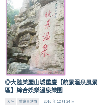
人
帶
路、
旅
遊
節
目
來
賓、
News
金
探
號
節
◎大陸美麗山城重慶【統景溫泉風景
目
區】綜合娛樂溫泉樂園
班
底、
大陸
重慶直轄市
2016 年 12 月 24 日
外
小
No