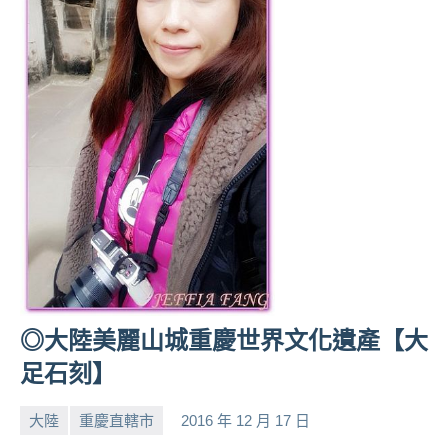
◎大陸美麗山城重慶世界文化遺產【大
足石刻】
大陸
重慶直轄市
2016 年 12 月 17 日
小
No