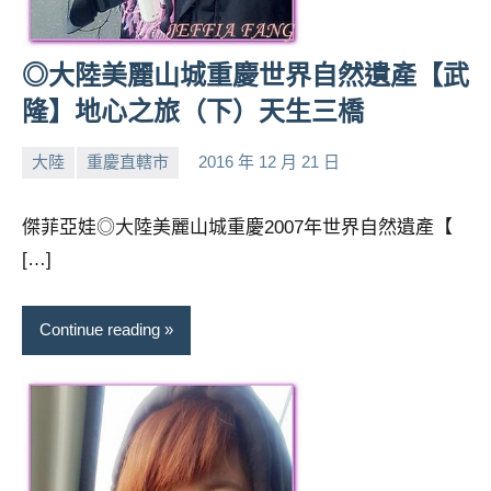
◎大陸美麗山城重慶世界自然遺產【武
隆】地心之旅（下）天生三橋
大陸
重慶直轄市
2016 年 12 月 21 日
小
No
芳
comments
傑菲亞娃◎大陸美麗山城重慶2007年世界自然遺產【
[…]
Continue reading