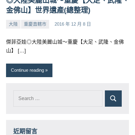
◎大陸美麗山城～重慶【大足、武隆、
金佛山】世界遺產(總整理)
大陸
重慶直轄市
2016 年 12 月 8 日
小
No
芳
comments
傑菲亞娃◎大陸美麗山城～重慶【大足、武隆、金佛
山】 […]
Continue reading
近期留言