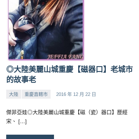
專
欄、
觀
光
局
合
作
達
人
◎大陸美麗山城重慶【磁器口】老城市
對
的故事老
象。
★
大陸
重慶直轄市
2016 年 12 月 22 日
小
No
芳
comments
傑菲亞娃◎大陸美麗山城重慶【磁（瓷）器口】歷經
宋、 […]