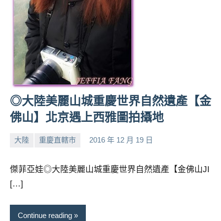
◎大陸美麗山城重慶世界自然遺產【金
佛山】北京遇上西雅圖拍攝地
大陸
重慶直轄市
2016 年 12 月 19 日
小
No
芳
comments
傑菲亞娃◎大陸美麗山城重慶世界自然遺產【金佛山JI
[…]
Continue reading