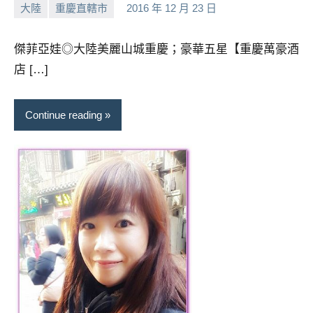
大陸
重慶直轄市
2016 年 12 月 23 日
及
小
No
活
芳
comments
動
傑菲亞娃◎大陸美麗山城重慶；豪華五星【重慶萬豪酒
主
店 […]
持、
學
校
Continue reading
企
業
講
座、
部
落
客
及
旅
遊
雜
誌