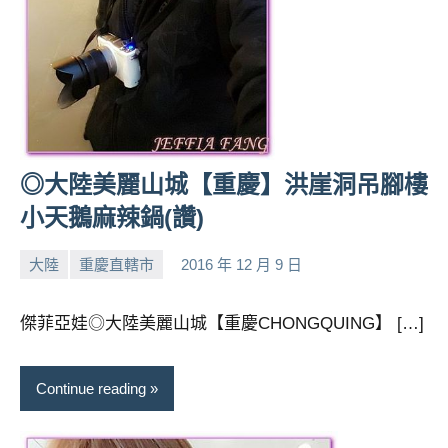
◎大陸美麗山城【重慶】洪崖洞吊腳樓
小天鵝麻辣鍋(讚)
大陸
重慶直轄市
2016 年 12 月 9 日
小
No
芳
comments
傑菲亞娃◎大陸美麗山城【重慶CHONGQUING】 […]
Continue reading