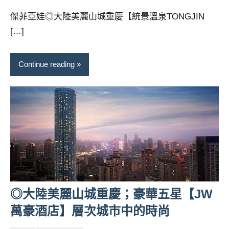
景
芳
comments
節
傑菲亞娃◎大陸美麗山城重慶【統景溫泉TONGJIN
目
[…]
主
持、
吳
Continue reading
哥
窟
泰
國
旅
遊
書
作
者、
各
◎大陸美麗山城重慶；豪華五星【JW
發
萬豪酒店】層次城市中的時尚
表
會