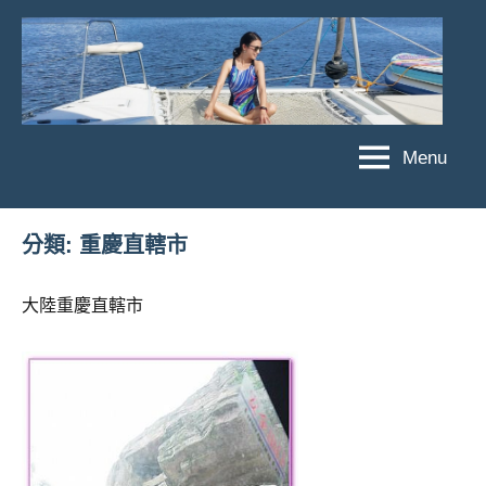
Skip
to
content
Menu
傑
★
傑
菲
菲
亞
分類:
重慶直轄市
亞
娃
娃
粉
大陸重慶直轄市
JEFFIA
絲
FANG
團、
主
題
旅
遊、
達