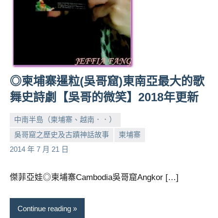
及
活
動
主
持、
學
校
◎柬埔寨暹粒(吳哥窟)東南亞最大的歌
企
舞史詩劇【吳哥的微笑】2018年更新
業
講
中南半島（柬埔寨、越南．．）
座、
吳哥窟之歷史及古蹟神話故事
柬埔寨
部
小
No
落
2014 年 7 月 21 日
芳
comments
客
及
傑菲亞娃◎柬埔寨Cambodia吳哥窟Angkor […]
旅
遊
雜
Continue reading
誌