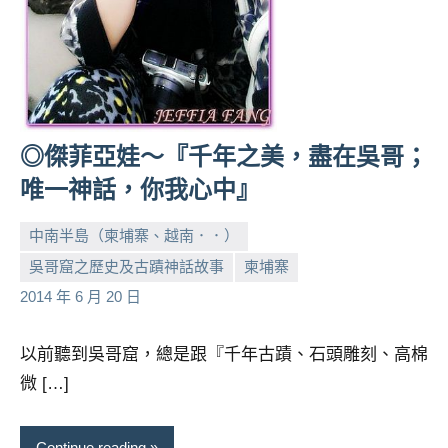
◎傑菲亞娃～『千年之美，盡在吳哥；
唯一神話，你我心中』
中南半島（柬埔寨、越南．．）
吳哥窟之歷史及古蹟神話故事
柬埔寨
小
No
2014 年 6 月 20 日
芳
comments
以前聽到吳哥窟，總是跟『千年古蹟、石頭雕刻、高棉
微 […]
Continue reading