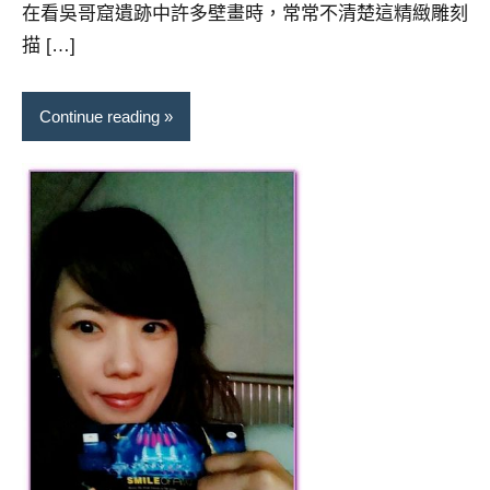
景
在看吳哥窟遺跡中許多壁畫時，常常不清楚這精緻雕刻
節
描 […]
目
主
持、
Continue reading
吳
哥
窟
泰
國
旅
遊
書
作
者、
各
發
表
會