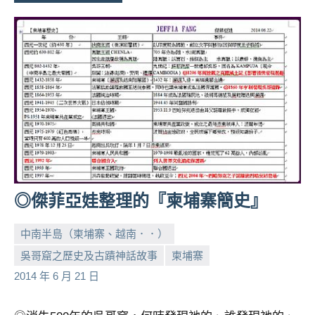
專
欄、
觀
光
局
合
作
達
人
對
象。
◎傑菲亞娃整理的『柬埔寨簡史』
★
中南半島（柬埔寨、越南．．）
吳哥窟之歷史及古蹟神話故事
柬埔寨
小
No
2014 年 6 月 21 日
芳
comments