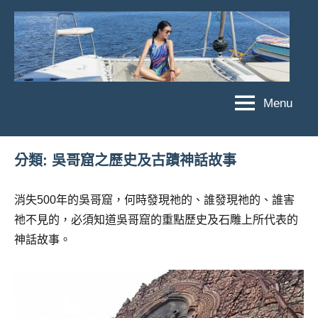
Skip
to
content
Menu
傑
★
傑
菲
菲
亞
分類:
吳哥窟之歷史及古蹟神話故事
亞
娃
娃
粉
消失500年的吳哥窟，何時發現祂的、誰發現祂的、誰害
JEFFIA
絲
祂不見的，必須知道吳哥窟的重點歷史及石雕上所代表的
FANG
團、
神話故事。
主
題
旅
遊、
達