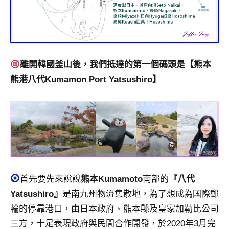
專
欄、
觀
光
局
離開韓國釜山後，我們抵達的第一個碼頭是【熊本
合
熊港八代Kumamon Port Yatsushiro】
作
達
人
對
象。
★
首先要先來說說
熊本Kumamoto
南部的
『八代
Yatsushiro』
是南九州物流集散地，為了想成為國際郵
輪的停靠港口，由日本政府、熊本縣及皇家加勒比公司
三方，十足表現政府與民間合作開發，於2020年3月完