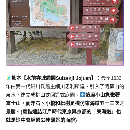
熊本【水前寺城趣園
Suizenji Jojuen
】：
最早1632
年由第一代細川氏藩主細川忠利所建，引入了阿蘇山的
泉水，建立成桃山式回遊式庭園。
這座小山象徵著
富士山，而浮石、小橋和松樹是模仿東海道五十三次之
景勝。(意指連結江戶時代東京與京都的「東海道」也
就是途中會經過53座驛站的面貌)