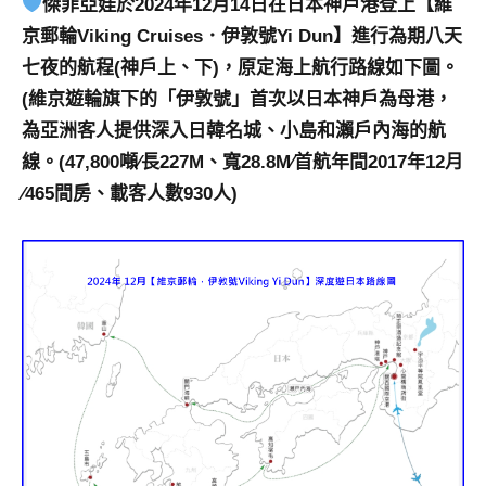
傑菲亞娃於2024年12月14日在日本神戶港登上【維
及
京郵輪Viking Cruises．伊敦號Yi Dun】進行為期八天
活
七夜的航程(神戶上、下)，原定海上航行路線如下圖。
動
主
(維京遊輪旗下的「伊敦號」首次以日本神戶為母港，
持、
為亞洲客人提供深入日韓名城、小島和瀨戶內海的航
學
線。(47,800噸∕長227M、寬28.8M∕首航年間2017年12月
校
∕465間房、載客人數930人)
企
業
講
座、
部
落
客
及
旅
遊
雜
誌