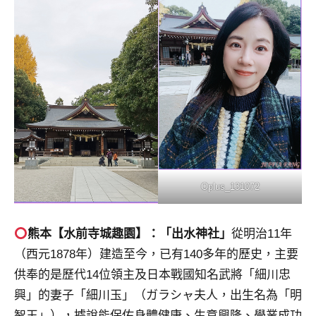
Oplus_131072
熊本【水前寺城趣園】：
「出水神社」
從明治11年
（西元1878年）建造至今，已有140多年的歷史，主要
供奉的是歷代14位領主及日本戰國知名武將「細川忠
興」的妻子「細川玉」（ガラシャ夫人，出生名為「明
智玉」），據說能保佑身體健康、生意興隆、學業成功