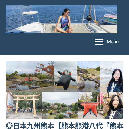
Skip
to
content
Menu
傑
★
傑
菲
菲
亞
亞
娃
娃
粉
JEFFIA
絲
FANG
團、
主
題
旅
遊、
◎日本九州熊本【熊本熊港八代『熊本
達