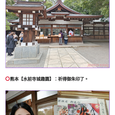
熊本【水前寺城趣園】：祈得御朱印了。