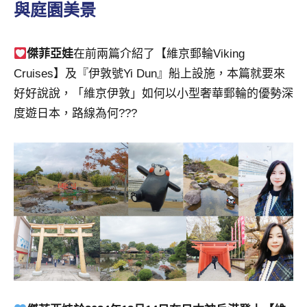
景
與庭園美景
節
目
主
傑菲亞娃
在前兩篇介紹了【維京郵輪Viking
持、
Cruises】及『伊敦號Yi Dun』船上設施，本篇就要來
吳
好好說說，「維京伊敦」如何以小型奢華郵輪的優勢深
哥
度遊日本，路線為何???
窟
泰
國
旅
遊
書
作
者、
各
發
表
會