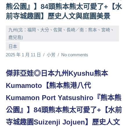
熊公園』】84頭熊本熊太可愛了+【水
人
帶
前寺城趣園】歷史人文與庭園美景
路、
旅
九州(北：福岡、大分、佐賀、長崎／南：熊本、宮崎、
遊
鹿兒島)
節
日本
目
2025 年 1 月 11 日
小芳
No comments
來
賓、
News
傑菲亞娃◎日本九州Kyushu熊本
金
探
Kumamoto【熊本熊港八代
號
Kumamon Port Yatsushiro『熊本熊
節
目
公園』】84頭熊本熊太可愛了+【水前
班
底、
寺城趣園Suizenji Jojuen】歷史人文
外