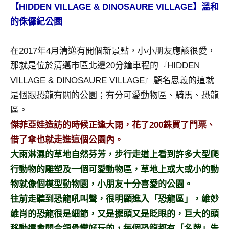
景
【HIDDEN VILLAGE & DINOSAURE VILLAGE】溫和
節
的侏儸紀公園
目
主
在2017年4月清邁有開個新景點，小小朋友應該很愛，
持、
吳
那就是位於清邁市區北邊20分鐘車程的『HIDDEN
哥
VILLAGE & DINOSAURE VILLAGE』顧名思義的這就
窟
是個跟恐龍有關的公園；有分可愛動物區、騎馬、恐龍
泰
區。
國
傑菲亞娃造訪的時候正逢大雨，花了200銖買了門票、
旅
遊
借了傘也就走進這個公園內。
書
大雨淋濕的草地自然芬芳，步行走道上看到許多大型爬
作
行動物的雕塑及一個可愛動物區，草地上或大或小的動
者、
物就像個模型動物園，小朋友十分喜愛的公園。
各
往前走聽到恐龍吼叫聲，很明顯進入「恐龍區」，維妙
發
表
維肖的恐龍很是細節，又是擺頭又是眨眼的，巨大的頭
會
移動還會開合頜骨蠻好玩的，每個恐龍都有「名牌」告