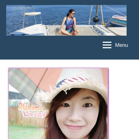
Skip
to
content
Menu
傑
★
傑
菲
菲
亞
亞
娃
娃
粉
JEFFIA
絲
FANG
團、
主
題
旅
遊、
達