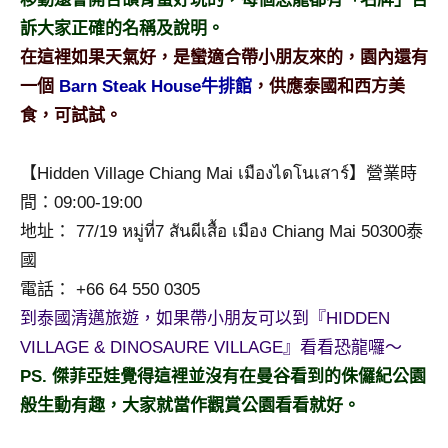
及
訴大家正確的名稱及說明。
活
在這裡如果天氣好，是蠻適合帶小朋友來的，園內還有
動
主
一個
Barn Steak House
牛排館
，供應泰國和西方美
持、
食，可試試。
學
校
【Hidden Village Chiang Mai เมืองไดโนเสาร์】營業時
企
間：09:00-19:00
業
講
地址： 77/19 หมู่ที่7 สันผีเสื้อ เมือง Chiang Mai 50300泰
座、
國
部
電話： +66 64 550 0305
落
到泰國清邁旅遊，如果帶小朋友可以到『HIDDEN
客
VILLAGE & DINOSAURE VILLAGE』看看恐龍囉～
及
旅
PS. 傑菲亞娃覺得這裡並沒有在曼谷看到的侏儸紀公園
遊
般生動有趣，大家就當作觀賞公園看看就好。
雜
誌