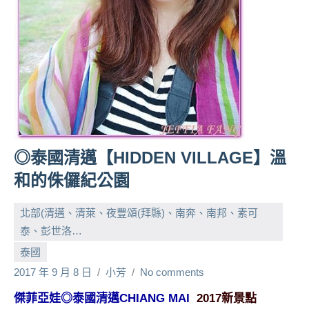
人
帶
路、
旅
遊
節
目
來
賓、
◎泰國清邁【HIDDEN VILLAGE】溫
News
和的侏儸紀公園
金
探
北部(清邁、清萊、夜豐頌(拜縣)、南奔、南邦、素可
號
節
泰、彭世洛…
目
泰國
班
2017 年 9 月 8 日
小芳
No comments
底、
外
傑菲亞娃◎泰國清邁CHIANG MAI
2017新景點