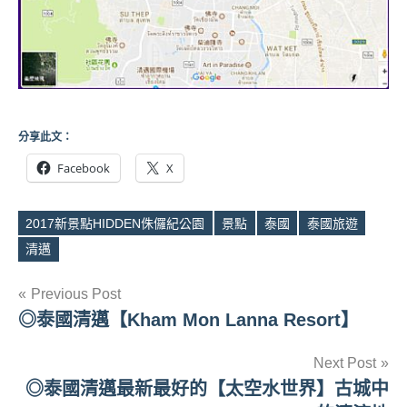
分享此文：
Facebook
X
2017新景點HIDDEN侏儸紀公園
景點
泰國
泰國旅遊
Tags
清邁
文
Previous Post
◎泰國清邁【Kham Mon Lanna Resort】
章
導
Next Post
◎泰國清邁最新最好的【太空水世界】古城中
覽