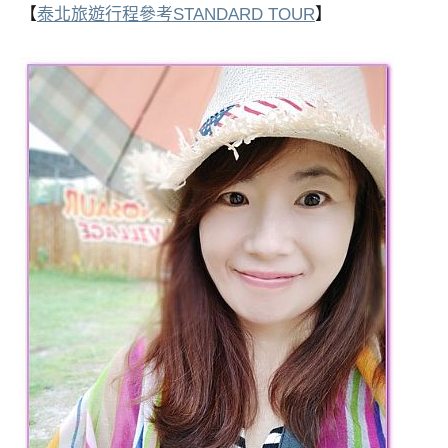
【
泰北旅遊行程參考STANDARD TOUR
】
專
欄、
觀
光
局
合
作
達
人
對
象。
★