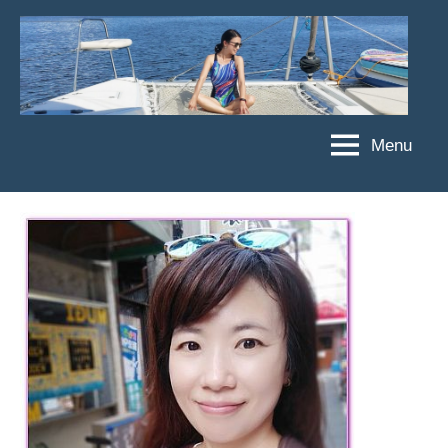
Skip
to
content
Menu
傑
★
傑
菲
菲
亞
亞
娃
娃
粉
JEFFIA
絲
FANG
團、
主
題
旅
遊、
達