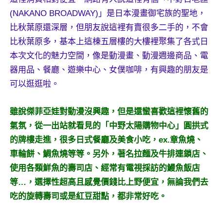
及
(NAKANO BROADWAY)」是日本漫畫御宅族的聖地，
活
比秋葉原還深層，但朋友說這裡有賣很多二手的，不會
動
比秋葉原多，基本上這棟五層樓的大樓裡聚集了各式日
主
持、
本次文化的魅力空間，像是動漫畫、動漫週邊商品、電
學
器用品、餐廳、遊樂中心、女僕咖啡，有興趣的朋友是
校
可以逛逛啦。
企
業
雖說傑菲亞娃對動漫沒興趣，但是還蠻喜歡這裡懷舊的
講
座、
氣氛，從一出站就看見的「中野太陽購物中心」圓拱式
部
的牌樓走進，很多日式餐廳及美食小吃，ex.章魚燒、
落
車輪餅、鯛魚燒等等。另外，著名拉麵及牛排連鎖店、
客
使用各類鮮魚的壽司店、經常有電視採訪的鰻魚飯店
及
旅
等…，選擇性超高且感覺價錢比上野便宜，無論我們去
遊
吃的旋轉壽司或是紅豆甜點，都非常好吃。
雜
誌