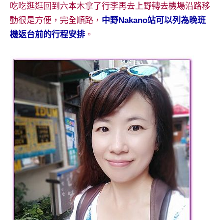
吃吃逛逛回到六本木拿了行李再去上野轉去機場沿路移
專
動很是方便，完全順路，
中野Nakano站可以列為晚班
欄、
觀
機返台前的行程安排
。
光
局
合
作
達
人
對
象。
★