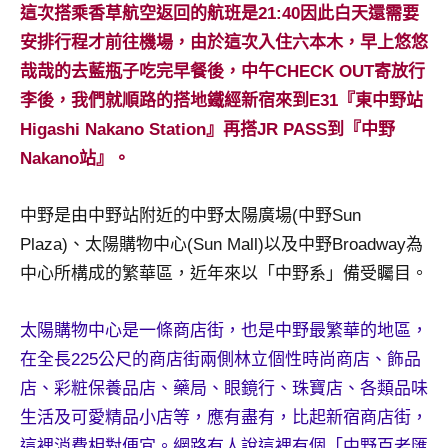
景
這次搭乘香草航空返回的航班是21:40因此白天還需要
節
安排行程才前往機場，由於這次入住六本木，早上悠悠
目
哉哉的去藍瓶子吃完早餐後，中午CHECK OUT寄放行
主
李後，我們就順路的搭地鐵經新宿來到E31『東中野站
持、
吳
Higashi Nakano Station』再搭JR PASS到『中野
哥
Nakano站』。
窟
泰
中野是由中野站附近的中野太陽廣場(中野Sun
國
Plaza)、太陽購物中心(Sun Mall)以及中野Broadway為
旅
遊
中心所構成的繁華區，近年來以「中野系」備受矚目。
書
作
太陽購物中心是一條商店街，也是中野最繁華的地區，
者、
在全長225公尺的商店街兩側林立個性時尚商店、飾品
各
店、彩粧保養品店、藥局、眼鏡行、珠寶店、各類品味
發
表
生活及可愛精品小店等，應有盡有，比起新宿商店街，
會
這裡消費相對便宜。網路有人說這裡有個「中野百老匯