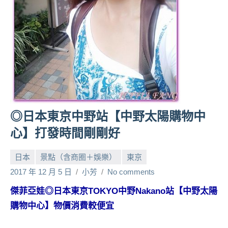
人
帶
路、
旅
遊
節
目
來
賓、
◎日本東京中野站【中野太陽購物中
News
心】打發時間剛剛好
金
探
日本
景點（含商圈＋娛樂）
東京
號
節
2017 年 12 月 5 日
小芳
No comments
目
傑菲亞娃◎日本東京TOKYO中野Nakano站【中野太陽
班
購物中心】物價消費較便宜
底、
外