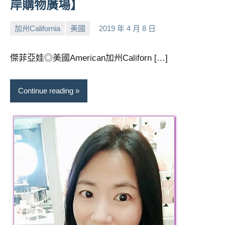
岸購物廣場】
加州California
美國
2019 年 4 月 8 日
小
No
芳
comments
傑菲亞娃◎美國American加州Californ […]
Continue reading