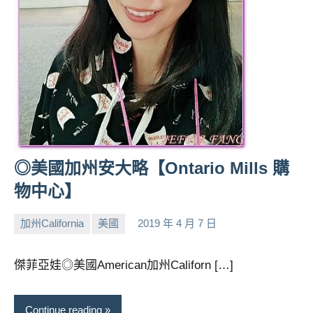
◎美國加州安大略【Ontario Mills 購
物中心】
加州California
美國
2019 年 4 月 7 日
小
No
芳
comments
傑菲亞娃◎美國American加州Californ […]
Continue reading