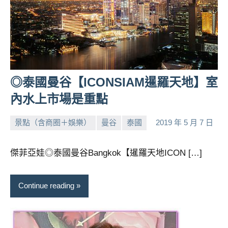
◎泰國曼谷【ICONSIAM暹羅天地】室
內水上市場是重點
景點（含商圈＋娛樂）
曼谷
泰國
2019 年 5 月 7 日
小
No
芳
comments
傑菲亞娃◎泰國曼谷Bangkok【暹羅天地ICON […]
Continue reading