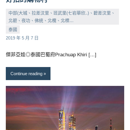
中部(大城、拉差汶里、班武里(七岩華欣..)、碧差汶里、
北碧、夜功、佛統、北欖、北標…
小
No
泰國
芳
comments
2019 年 5 月 7 日
傑菲亞娃◎泰國巴蜀府Prachuap Khiri […]
Continue reading