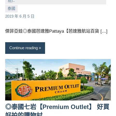
島)..
小
No
泰國
芳
comments
2019 年 6 月 5 日
傑菲亞娃◎泰國芭達雅Pattaya【芭達雅航站百貨 […]
Continue reading
◎泰國七岩【Premium Outlet】 好買
好拍的購物村