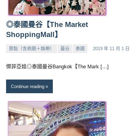
及
活
動
◎泰國曼谷【The Market
主
ShoppingMall】
持、
學
校
景點（含商圈＋娛樂）
曼谷
泰國
2019 年 11 月 1 日
小
No
企
芳
comments
業
傑菲亞娃◎泰國曼谷Bangkok【The Mark […]
講
座、
部
Continue reading
落
客
及
旅
遊
雜
誌