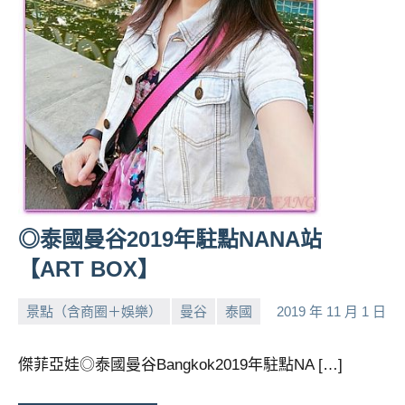
人
帶
路、
旅
遊
節
目
來
賓、
News
◎泰國曼谷2019年駐點NANA站
金
探
【ART BOX】
號
節
景點（含商圈＋娛樂）
曼谷
泰國
2019 年 11 月 1 日
小
No
目
班
芳
comments
傑菲亞娃◎泰國曼谷Bangkok2019年駐點NA […]
底、
外