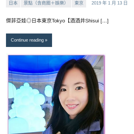
日本
景點（含商圈＋娛樂）
東京
2019 年 1 月 13 日
小
No
芳
comments
傑菲亞娃◎日本東京Tokyo【酒酒井Shisui […]
Continue reading