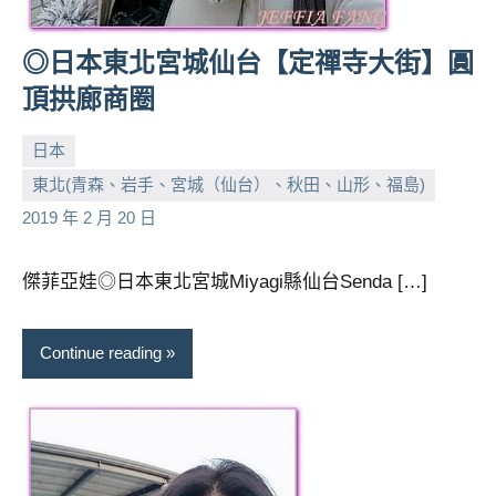
◎日本東北宮城仙台【定禪寺大街】圓
頂拱廊商圈
日本
東北(青森、岩手、宮城（仙台）、秋田、山形、福島)
小
No
2019 年 2 月 20 日
芳
comments
傑菲亞娃◎日本東北宮城Miyagi縣仙台Senda […]
Continue reading