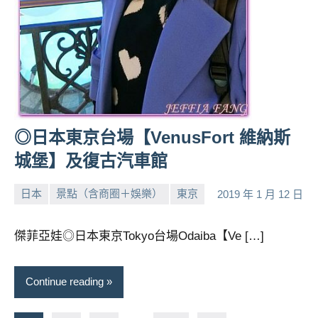
◎日本東京台場【VenusFort 維納斯
城堡】及復古汽車館
日本
景點（含商圈＋娛樂）
東京
2019 年 1 月 12 日
小
No
芳
comments
傑菲亞娃◎日本東京Tokyo台場Odaiba【Ve […]
Continue reading