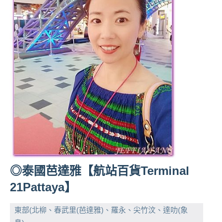
專
欄、
觀
光
局
合
作
達
人
對
象。
★
◎泰國芭達雅【航站百貨Terminal
21Pattaya】
東部(北柳、春武里(芭達雅)、羅永、尖竹汶、達叻(象