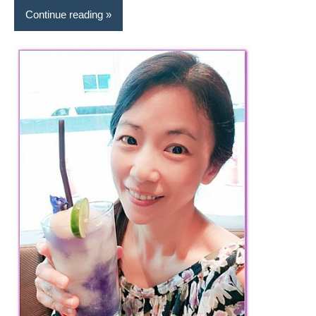
景
Continue reading
節
目
主
持、
吳
哥
窟
泰
國
旅
遊
書
作
者、
各
發
表
會