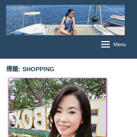
Skip
to
content
Menu
傑
★
傑
菲
菲
亞
標籤:
SHOPPING
亞
娃
娃
粉
JEFFIA
絲
FANG
團、
主
題
旅
遊、
達