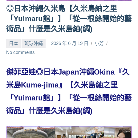
人
◎日本沖繩久米島【久米島紬之里
帶
「Yuimaru館」】「從一根絲開始的藝
路、
術品」什麼是久米島紬(綢)
旅
遊
日本
琉球沖繩
2026 年 6 月 19 日
小芳
節
目
No comments
來
賓、
傑菲亞娃◎日本Japan沖繩Okina『久
News
金
米島Kume-jima』【久米島紬之里
探
號
「Yuimaru館」】「從一根絲開始的藝
節
術品」什麼是久米島紬(綢)
目
班
底、
外