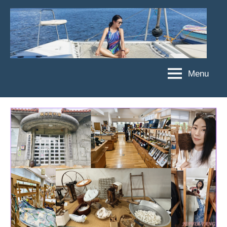
Skip
to
content
Menu
傑
★
傑
菲
菲
亞
亞
娃
娃
粉
JEFFIA
絲
FANG
團、
主
題
旅
遊、
達