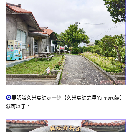
及
活
動
主
持、
學
校
企
業
講
座、
部
落
客
要認識久米島紬走一趟【久米島紬之里Yuimaru館】
及
就可以了。
旅
遊
雜
誌