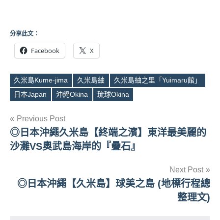
分享此文：
Facebook
X
久米島Kume-jima
久米島紬
久米島紬之里「Yuimaru館」
Tags
日本Japan
沖繩Okina
琉球Okina
文
Previous Post
◎日本沖繩久米島【終端之濱】東洋最美麗的
章
沙灘VS奧武島海岸的『疊石』
導
Next Post
覽
◎日本沖繩【久米島】球美之島 (地標行程總
整理文)