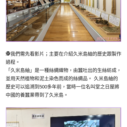
🕵️我們需先看影片；主要在介紹久米島紬的歷史跟製作
過程。
「久米島紬」是一種絲綢織物，由蠶吐出的生絲紡成，
並用天然植物和泥土染色而成的絲綢品。 久米島紬的
歷史可以追溯到500多年前，當時一位名叫堂之日屋將
中國的養蠶業帶到了久米島。