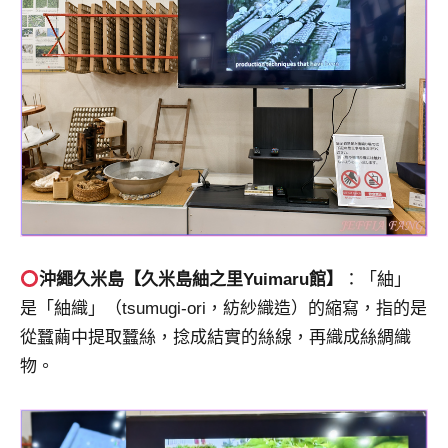
沖繩久米島【久米島紬之里Yuimaru館】
：「紬」
是「紬織」（tsumugi-ori，紡紗織造）的縮寫，指的是
從蠶繭中提取蠶絲，捻成結實的絲線，再織成絲綢織
物。