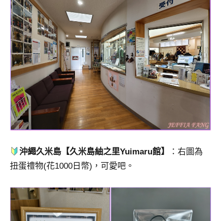
沖繩久米島【久米島紬之里Yuimaru館】
：右圖為
扭蛋禮物(花1000日幣)，可愛吧。