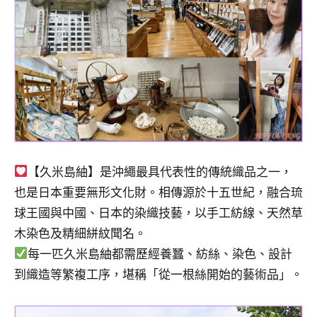
景
節
目
主
持、
吳
哥
窟
泰
國
【久米島紬】是沖繩最具代表性的傳統織品之一，
旅
遊
也是日本重要無形文化財。相傳源於十五世紀，融合琉
書
球王國與中國、日本的染織技藝，以手工紡線、天然草
作
木染色及精細絣紋聞名。
者、
每一匹久米島紬都需歷經養蠶、紡絲、染色、設計
各
到織造等繁複工序，堪稱「從一根絲開始的藝術品」。
發
表
會