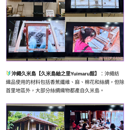
沖繩久米島【久米島紬之里Yuimaru館】
：沖繩紡
織品使用的材料包括香蕉纖維、麻、棉花和絲綢，但除
首里地區外，大部分絲綢織物都產自久米島。