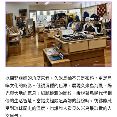
以傑菲亞娃的角度來看，久米島紬不只是布料，更是島
嶼文化的縮影。低調沉穩的色澤，展現久米島海風、陽
光與大地的氣息；細膩優雅的圖紋，訴說著島民代代相
傳的生活智慧。當指尖輕觸這柔韌的絲線時，彷彿能感
受到琉球歷史的溫度，也讓旅人看見久米島最珍貴的人
文風景。