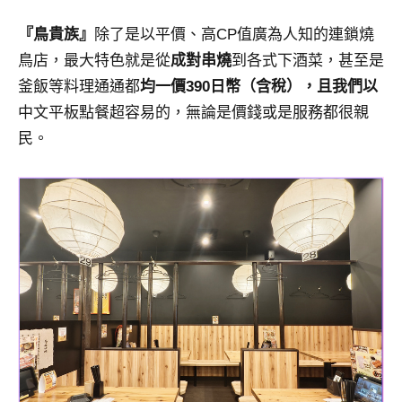
『鳥貴族』
除了是以平價、高CP值廣為人知的連鎖燒
鳥店，最大特色就是從
成對串燒
到各式下酒菜，甚至是
釜飯等料理通通都
均一價390日幣（含稅），且我們以
中文平板點餐超容易的，無論是價錢或是服務都很親
民。