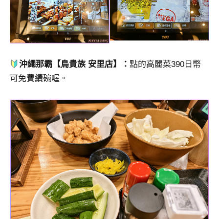
沖繩那霸【鳥貴族 安里店】：
點的高麗菜390日幣
可免費續碗喔。