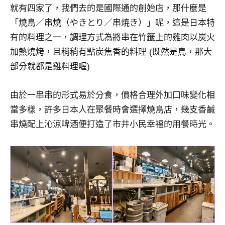
就有四家了，我們去的是國際通的創始店，那什麼是
專
「燒鳥／串燒（やきとり／串焼き）」呢，這是日本特
欄、
觀
有的料理之一，調理方式為將串在竹籤上的雞肉以炭火
光
加熱燒烤，且稍稍有點炭焦香的料理 (既然是鳥，那大
局
部分就都是雞料理喔)
合
作
由於一串串的形式易於分食，價格合理外加口味變化相
達
人
當多樣，許多日本人在聚餐時會選擇燒鳥店，幾支香鹹
對
串燒配上沁涼啤酒便打造了市井小民幸福的用餐時光。
象。
★