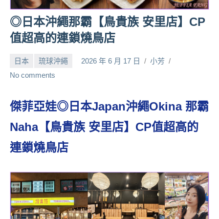
人
◎日本沖繩那霸【鳥貴族 安里店】CP
帶
路、
值超高的連鎖燒鳥店
旅
遊
日本
琉球沖繩
2026 年 6 月 17 日
小芳
節
No comments
目
來
傑菲亞娃◎日本Japan沖繩Okina 那霸
賓、
News
Naha【鳥貴族 安里店】CP值超高的
金
探
連鎖燒鳥店
號
節
目
班
底、
外