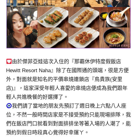
景
節
目
主
持、
吳
哥
窟
泰
由於傑菲亞娃這次入住的『那霸休伊特度假飯店
國
Hewitt Resort Naha』除了在國際通的頭端，很是方便
旅
外，對面就是知名的平價串燒連鎖店『鳥貴族(安里
遊
店)』，這家深受年輕人喜愛的串燒店便成為我們跟年
書
輕人共進晚餐的好選擇了。
作
者、
我們請了當地的朋友先預訂了週日晚上六點八人座
各
位，不然一般時間店家是不接受預約只能現場排隊，我
發
們在飯店門口就看到對面排排坐等著入場的人潮了，能
表
預約到假日時段真心覺得好幸運ㄚ。
會