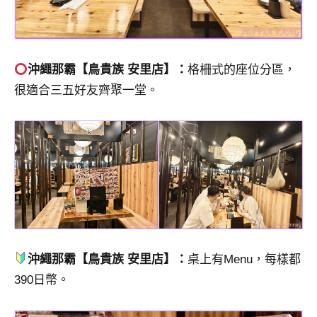
沖繩那霸【鳥貴族 安里店】：
格柵式的座位分區，
很適合三五好友齊聚一堂。
沖繩那霸【鳥貴族 安里店】：
桌上有Menu，每樣都
390日幣。