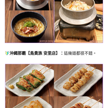
沖繩那霸【鳥貴族 安里店】：
這幾道都很不錯。