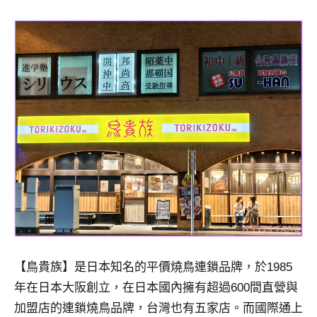
及
活
動
主
持、
學
校
企
業
講
座、
部
落
客
及
旅
【鳥貴族】是日本知名的平價燒鳥連鎖品牌，於1985
遊
年在日本大阪創立，在日本國內擁有超過600間直營與
雜
加盟店的連鎖燒鳥品牌，台灣也有五家店。而國際通上
誌