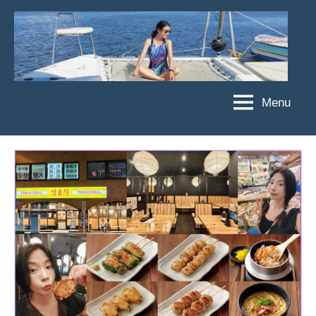
Skip
to
content
Menu
傑
★
傑
菲
菲
亞
亞
娃
娃
粉
JEFFIA
絲
FANG
團、
主
題
旅
遊、
達