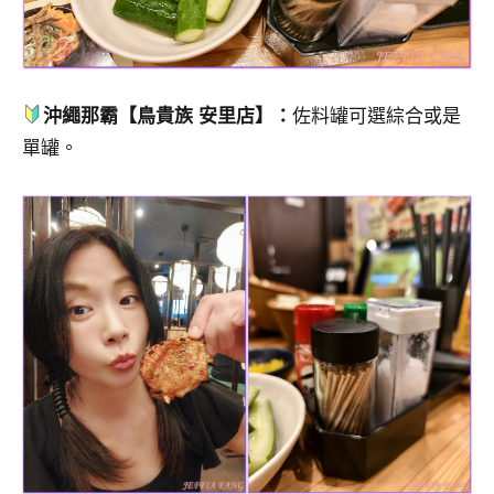
沖繩那霸【鳥貴族 安里店】：
佐料罐可選綜合或是
單罐。