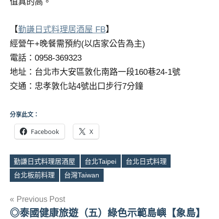
值真的高。
【
勤謙日式料理居酒屋 FB
】
經營午+晚餐需預約(以店家公告為主)
電話：0958-369323
地址：台北市大安區敦化南路一段160巷24-1號
交通：忠孝敦化站4號出口步行7分鐘
分享此文：
Facebook
X
勤謙日式料理居酒屋
台北Taipei
台北日式料理
Tags
台北板前料理
台灣Taiwan
文
Previous Post
◎泰國健康旅遊（五）綠色示範島嶼【象島】