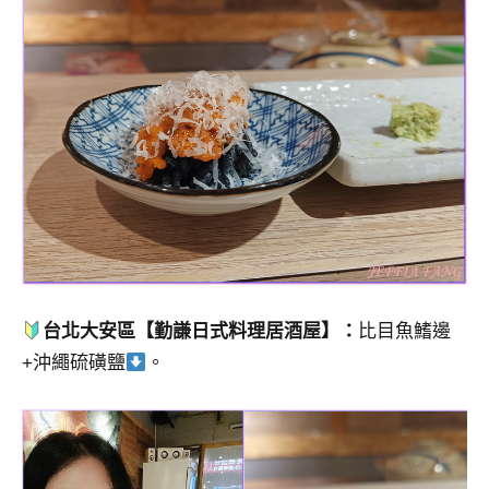
台北大安區【勤謙日式料理居酒屋】：
比目魚鰭邊
+沖繩硫磺鹽
。