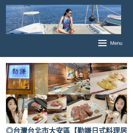
Skip
to
content
Menu
傑
★
傑
菲
菲
亞
亞
娃
娃
粉
JEFFIA
絲
FANG
團、
主
題
旅
遊、
◎台灣台北市大安區【勤謙日式料理居
達