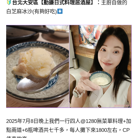
台北大安區【勤謙日式料理居酒屋】：
主廚自做的
白芝麻冰沙(有夠好吃)
2025年7月8日晚上我們一行四人@1280無菜單料理+加
點兩道+6瓶啤酒共七千多，每人攤下來1800左右，CP