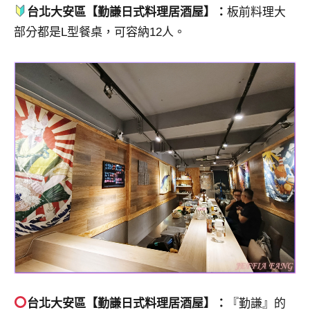
台北大安區【勤謙日式料理居酒屋】：
板前料理大
專
部分都是L型餐桌，可容納12人。
欄、
觀
光
局
合
作
達
人
對
象。
★
台北大安區【勤謙日式料理居酒屋】：
『勤謙』的