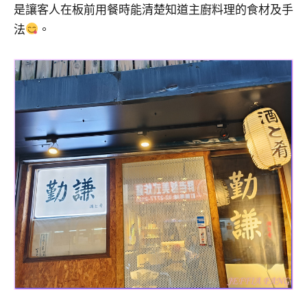
是讓客人在板前用餐時能清楚知道主廚料理的食材及手
及
活
法
。
動
主
持、
學
校
企
業
講
座、
部
落
客
及
旅
遊
雜
誌