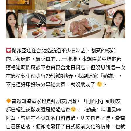
景
節
目
主
持、
吳
哥
傑菲亞娃在台北造訪過不少日料店，割烹的板前
窟
泰
的…私廚的，無菜單的….一堆堆，本想傑菲亞娃的部
國
落格短時間應該不會再寫台北日料店，但沒想到這一次
旅
在忠孝敦化站步行7分鐘的巷弄，找到這家『勤謙』，
遊
不把這好康好味分享給大家，就沒朋友了
。
書
作
者、
當然知道這家也是拜朋友所賜，「門面小」到朋友
各
都已經造訪數次還是錯過店家
。『勤謙』料理長Mr.
發
阿華，曾經在不少知名日料待過，功夫自是了得。🕵
當
表
自己開店後，便徹底發揮了日式板前文化的精神，也就
會