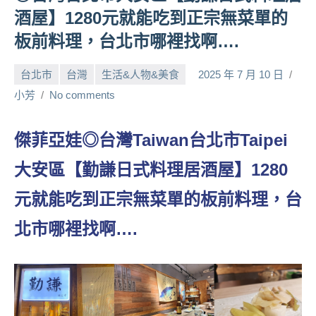
酒屋】1280元就能吃到正宗無菜單的
人
帶
板前料理，台北市哪裡找啊….
路、
旅
台北市
台灣
生活&人物&美食
2025 年 7 月 10 日
遊
小芳
No comments
節
目
來
傑菲亞娃◎台灣Taiwan台北市Taipei
賓、
大安區【勤謙日式料理居酒屋】1280
News
金
元就能吃到正宗無菜單的板前料理，台
探
號
北市哪裡找啊….
節
目
班
底、
外