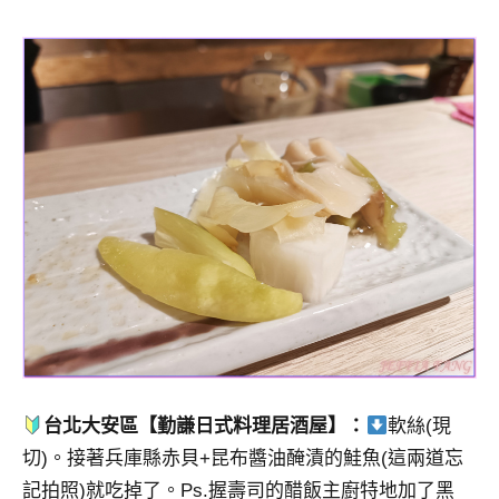
台北大安區【勤謙日式料理居酒屋】：
軟絲(現
切)。接著兵庫縣赤貝+昆布醬油醃漬的鮭魚(這兩道忘
記拍照)就吃掉了。Ps.握壽司的醋飯主廚特地加了黑