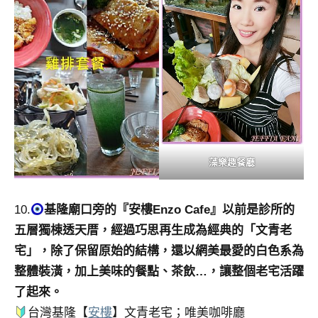
藻樂趣餐廳
10.
基隆廟口旁的『安樓Enzo Cafe』以前是診所的
五層獨棟透天厝，經過巧思再生成為經典的「文青老
宅」，除了保留原始的結構，還以網美最愛的白色系為
整體裝潢，加上美味的餐點、茶飲…，讓整個老宅活躍
了起來。
台灣基隆【
安樓
】文青老宅；唯美咖啡廳