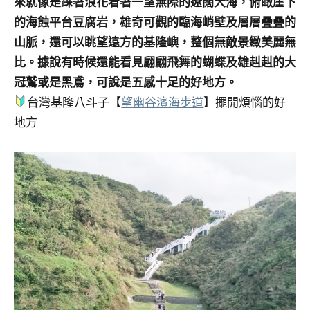
來就像是踩著浪花看著一望無際的遼闊大海，俯瞰崖下
的海蝕平台豆腐岩，雄奇可觀的臨海峭壁及層層疊疊的
山脈，還可以眺望遠方的基隆嶼，整個無敵景緻美麗無
比。據說有時候還能看見翩翩飛舞的蝴蝶及雄赳赳的大
冠鷲或是黑鳶，可說是五感十足的好地方。
台灣基隆八斗子【
望幽谷濱海步道
】擺開煩惱的好
地方