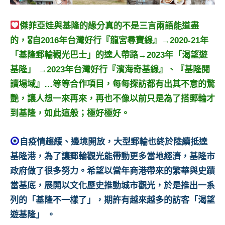
景
節
傑菲亞娃與基隆的緣分真的不是三言兩語能道盡
目
主
的，🎖自2016年台灣好行『龍宮尋寶線』→2020-21年
持、
「基隆郵輪觀光巴士」的達人帶路→2023年「渴望遊
吳
基隆」 →2023年台灣好行『濱海奇基線』、『基隆閱
哥
讀場域』…等等合作項目，每每探訪都有出其不意的驚
窟
艷，讓人想一來再來，再也不像以前只是為了搭郵輪才
泰
國
到基隆，如此這般；極好極好。
旅
遊
自疫情趨緩、邊境開放，大型郵輪也終於陸續抵達
書
基隆港，為了讓郵輪觀光能帶動更多當地經濟，基隆市
作
政府做了很多努力。希望以當年商港帶來的繁華與史蹟
者、
各
當基底，展開以文化歷史推動城市觀光，於是推出一系
發
列的「基隆不一樣了」，期許有越來越多的訪客「渴望
表
遊基隆」 。
會