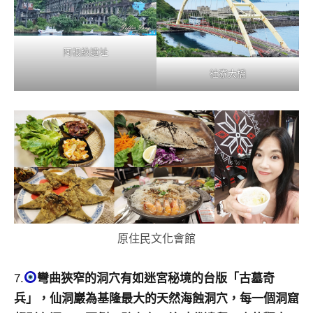
阿根納遺址
社寮大橋
原住民文化會館
7.
彎曲狹窄的洞穴有如迷宮秘境的台版「古墓奇
兵」，仙洞巖為基隆最大的天然海蝕洞穴，每一個洞窟