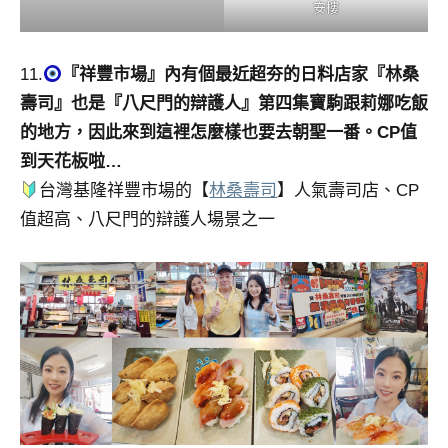
安樓
11.
『祥豐市場』內有個最近超夯的日料店家『林桑
壽司』也是『八尺門的辯護人』第四集寶駒跟莉娜吃飯
的地方，因此來到這裡怎麼樣也要去朝聖一番。CP值
到天花板啦…
台灣基隆祥豐市場的【
林桑壽司
】人氣壽司店、CP
值超高、八尺門的辯護人場景之一