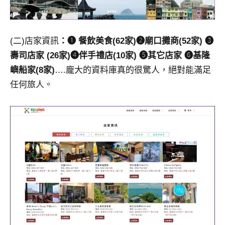
(二)店家資訊
：❶ 餐飲美食(62家)❷廟口攤商(52家) ❸
壽司店家 (26家)❹伴手禮店(10家) ❺其它店家 ❻基隆
嶼船家(8家)
….龐大的資料庫真的很驚人，絕對能滿足
任何旅人。