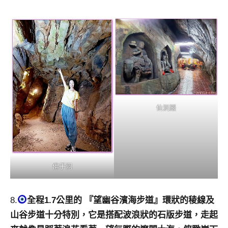
仙洞巖
佛手洞
8.
全程1.7公里的 『望幽谷濱海步道』環狀的稜線及
山谷步道十分特別，它是搭配波浪狀的石版步道，走起