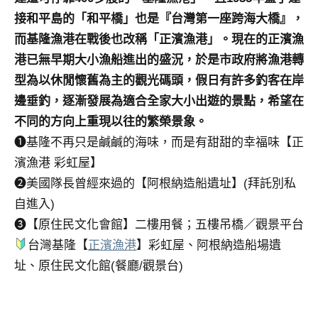
接和平島的「和平橋」也是『台灣第一座跨海大橋』，
而基隆漁港在戰後也改稱「正濱漁港」。現在的正濱漁
港已無早期大小漁船進出的盛況，於是市政府將漁港轉
型為以休閒懷舊為主的觀光碼頭，假日有許多釣客在岸
邊垂釣，逐漸發展為適合全家大小出遊的景點，希望在
不同的方向上重現以往的繁榮景象。
❶基隆不再只是鹹鹹的海味，而是有甜甜的幸福味【正
濱漁港 彩虹屋】
❷美國隊長曾經來過的【阿根納造船遺址】(拜託別私
自進入)
❸【原住民文化會館】二樓用餐；五樓吊橋／觀景平台
台灣基隆【
正濱漁港
】彩虹屋、阿根納造船場遺
址、原住民文化館(餐廳/觀景台)