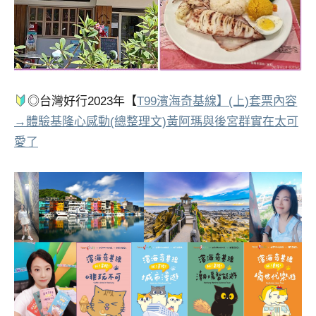
◎台灣好行2023年【
T99濱海奇基線】(上)套票內容
→體驗基隆心感動(總整理文)黃阿瑪與後宮群實在太可
愛了