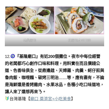
林桑壽司
花壽司才NTD60
12.
『基隆廟口』有近200個攤位。夜市中每位經營
的老闆都巧心創作口味和料理，用料實在而且價錢公
道、色香味俱全，從鼎邊趖、天婦羅、肉羹、蚵仔煎與
魯肉飯、咖哩麵、碳烤三明治……等，應有盡有，不論
是海鮮還是香烤雞肉、水果冰品，各種小吃口味道地，
讓人來了還想再來ㄋ。
台灣基隆【
廟口 奠濟宮+小吃美食
】