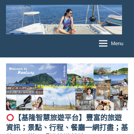
Skip
to
content
Menu
傑
★
傑
菲
菲
亞
亞
娃
娃
粉
JEFFIA
絲
FANG
團、
主
題
【基隆智慧旅遊平台】豐富的旅遊
旅
遊、
資訊；景點、行程、餐廳一網打盡；基
達