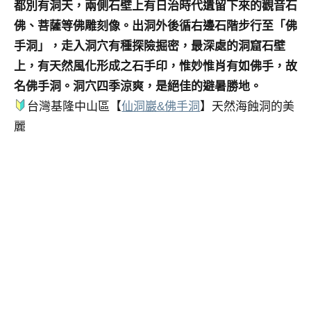
都別有洞天，兩側石壁上有日治時代遺留下來的觀音石
佛、菩薩等佛雕刻像。出洞外後循右邊石階步行至「佛
手洞」，走入洞穴有種探險掘密，最深處的洞窟石壁
上，有天然風化形成之石手印，惟妙惟肖有如佛手，故
名佛手洞。洞穴四季涼爽，是絕佳的避暑勝地。
台灣基隆中山區【
仙洞巖&佛手洞
】天然海蝕洞的美
麗