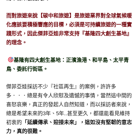
專
欄、
而對旅遊來說【碳中和旅遊】是旅遊業界對全球氣候暖
觀
化應該要積極響應的目標，必須是可持續旅遊的一種實
光
踐形式，因此傑菲亞娃非常支持『基隆四大創生基地』
局
的理念。
合
作
達
基隆有四大創生基地：正濱漁港、和平島、太平青
人
鳥、委託行街區。
對
象。
傑菲亞娃採訪不少『社區再生』的案例，許許多
★
多．．．總是有令人欣慰及遺憾的事情，當然這中間的
喜怒哀樂，真正的發起人自然知道，而以採訪者來說，
總是希望未來的3年、5年..甚至更久，都還能看見維持
初衷的
「延續傳承、迎接未來」，這如沒有堅韌的意志
力，真的很難。