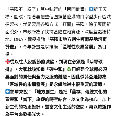
及
「基隆不一樣了」其中執行的
「國門計畫」
拆了天
活
動
橋、圓環、接著要把整個圍繞基隆港的ㄇ字型步行區域
主
連起來，就是要用各種方式「打開」基隆。除了展開新
持、
面貌外，市政府為了扶持基隆在地資源，深度盤點獨特
學
地方DNA，積極推動
「基隆市地方創生孵育基地培育
校
計畫」
，今年計畫是以推廣「
區域性永續發展」
為目
企
業
標。
講
從以往大家說節能減碳，到現在必須是『淨零碳
座、
排』，大家就該知道『碳中和』
已經是全球都必須
部
要面對的責任與全力克服的難題。因此傑菲亞娃認為
落
「區域性的永續發展」是永續旅遊中很重要的環節。
客
及
簡單來說：『地方創生』是把「舊存」傳統文化的
旅
資產和「當下」旅遊的時空結合，以文化為核心，加上
遊
新生代的巧思設計，豐富文化生活的空間，再以旅遊作
雜
為平台來發揚光大。
誌