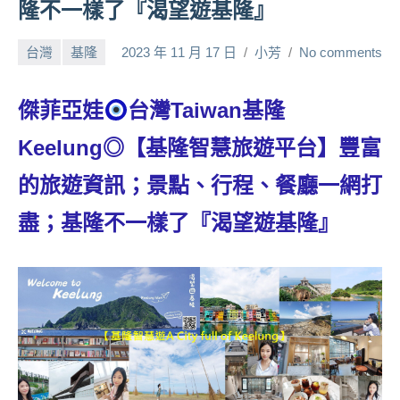
隆不一樣了『渴望遊基隆』
人
帶
台灣
基隆
2023 年 11 月 17 日
小芳
No comments
路、
旅
遊
傑菲亞娃
台灣Taiwan基隆
節
Keelung◎【基隆智慧旅遊平台】豐富
目
來
的旅遊資訊；景點、行程、餐廳一網打
賓、
News
盡；基隆不一樣了『渴望遊基隆』
金
探
號
節
目
班
底、
外