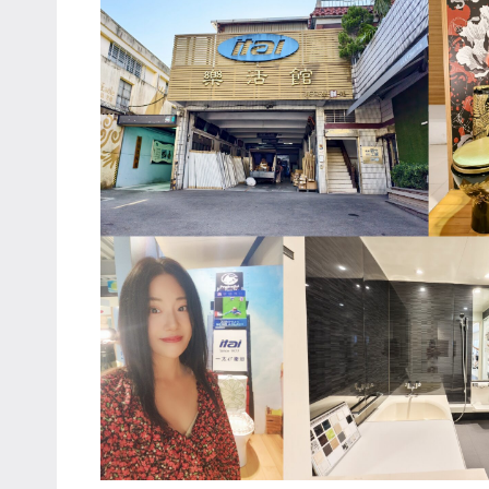
哥
窟
泰
國
旅
遊
書
作
者、
各
發
表
會
及
活
動