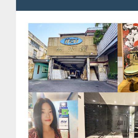
粉
娃
絲
團、
JEFFIA
主
FANG
題
旅
遊、
達
人
帶
路、
旅
遊
節
目
來