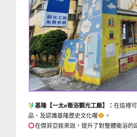
專
欄、
觀
光
局
合
作
達
人
對
象。
★
基隆【一太e衛浴觀光工廠】：
在這裡可
品、及認識基隆歷史文化喔
。
在傑菲亞娃來說，提升了對整體衛浴的