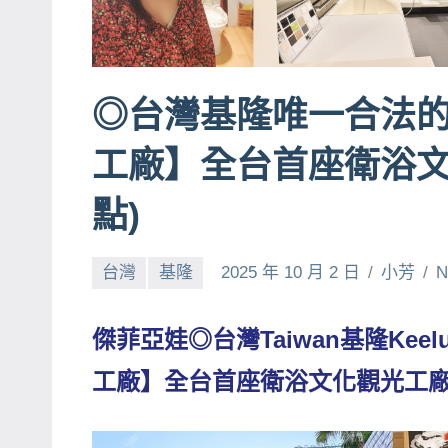
賓、
News
金
◎台灣基隆唯一合法的
探
號
工廠】全台首座衛浴文
節
目
點)
班
底、
台灣
基隆
2025 年 10 月 2 日
小芳
N
外
景
傑菲亞娃◎台灣Taiwan基隆Ke
節
目
工廠】全台首座衛浴文化觀光工
主
持、
吳