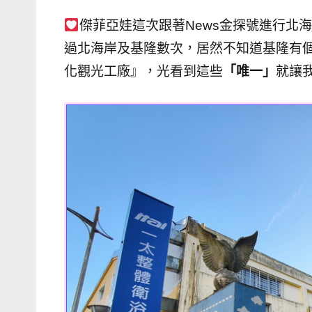
主
傑菲亞娃這次跟著News金探號進行北
持、
過北海岸及基隆數次，居然不知道基隆有
學
化觀光工廠』，光看到這些
「唯一」
就讓
校
企
業
講
座、
部
落
客
及
旅
遊
雜
誌