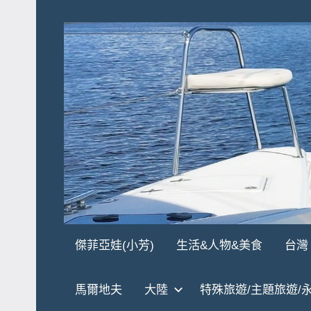
Skip
to
content
傑
★
傑菲亞娃(小芳)
生活&人物&美食
台灣
傑
菲
菲
馬爾地夫
大陸
特殊旅遊/主題旅遊/
亞
亞
娃