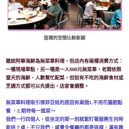
這裡的空間比較新穎
雖說阿華海鮮為無菜單料理，但店內有兩種消費方式：
一種現場單點，另一種是一人500元無菜單，老闆依照
當天的海鮮、人數幫忙配菜，但如有不吃的海鮮食材或
烹調方式都可以先提出，店家會調整。
無菜單料理吸引傑菲亞娃的原因有兩個1.不用花腦筋點
餐 、2.期待每一道菜〜
我們一行四個人，從坐定的那一刻就緊盯著服務生何時
能送上桌，不只我們，感覺全餐廳的都是這樣，滿有趣