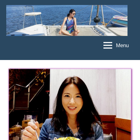
Skip
to
content
Menu
傑
★
傑
菲
菲
亞
亞
娃
娃
粉
JEFFIA
絲
FANG
團、
主
題
旅
遊、
達