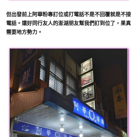
及
活
但出發前上阿華粉專訂位或打電話不是不回覆就是不接
動
電話。還好同行友人的澎湖朋友幫我們訂到位了，果真
主
需要地方勢力。
持、
學
校
企
業
講
座、
部
落
客
及
旅
遊
雜
誌