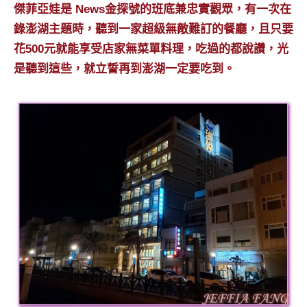
景
傑菲亞娃是 News金探號的班底兼忠實觀眾，有一次在
節
錄澎湖主題時，聽到一家超級無敵難訂的餐廳，且只要
目
花500元就能享受店家無菜單料理，吃過的都說讚，光
主
是聽到這些，就立誓再到澎湖一定要吃到。
持、
吳
哥
窟
泰
國
旅
遊
書
作
者、
各
發
表
會