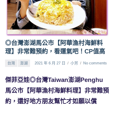
人
帶
路、
旅
遊
節
◎台灣澎湖馬公市【阿華漁村海鮮料
目
來
理】非常難預約，看運氣吧！CP值高
賓、
News
台灣
澎湖
2021 年 6 月 27 日
小芳
No comments
金
探
傑菲亞娃◎台灣Taiwan澎湖Penghu
號
節
馬公市【阿華漁村海鮮料理】非常難預
目
班
約，還好地方朋友幫忙才如願以償
底、
外