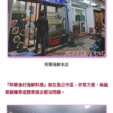
專
欄、
觀
光
局
合
作
達
人
對
阿華海鮮本店
象。
★
『阿華漁村海鮮料理』就在馬公市區，非常方便，無論
是騎機車或開車過去都沒問題。