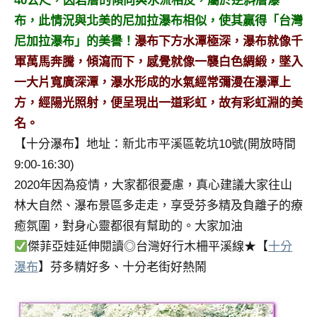
40公尺，因岩層的傾向與水流相反，屬於逆斜層瀑
及
布，此情況與北美的尼加拉瀑布相似，使其贏得「台灣
活
尼加拉瀑布」的美譽！
瀑布下方水潭極深，瀑布就像千
動
主
軍萬馬奔騰，傾瀉而下，感覺就像一襲白色綢緞，墜入
持、
一大片寬廣深潭，瀑水形成的水氣經常彌漫在瀑潭上
學
方，經陽光照射，便呈現出一道彩虹，故有彩虹淵的美
校
名。
企
【十分瀑布】地址：新北市平溪區乾坑10號(開放時間
業
講
9:00-16:30)
座、
2020年因為疫情，大家都很憂慮，真心建議大家往山
部
林大自然、瀑布景區多走走，享受芬多精及負離子的療
落
癒氛圍，對身心靈都很有幫助的。大家加油
客
傑菲亞娃延伸閱讀◎台灣好行木柵平溪線★【
十分
及
旅
瀑布
】芬多精好多、十分老街好熱鬧
遊
雜
誌