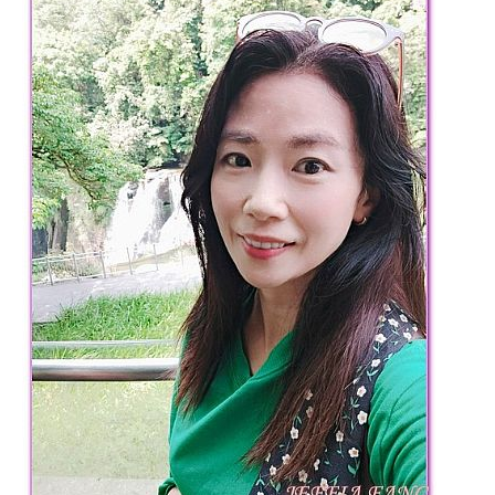
專
欄、
觀
光
局
合
作
達
人
對
象。
★