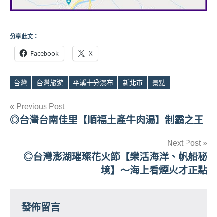
分享此文：
Facebook
X
台灣
台灣旅遊
平溪十分瀑布
新北市
景點
Tags
文
Previous Post
◎台灣台南佳里【順福土產牛肉湯】制霸之王
章
導
Next Post
◎台灣澎湖璀璨花火節【樂活海洋、帆船秘
覽
境】～海上看煙火才正點
發佈留言