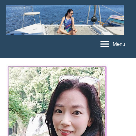
Skip
to
content
Menu
傑
★
傑
菲
菲
亞
亞
娃
娃
粉
JEFFIA
絲
FANG
團、
主
題
旅
遊、
達