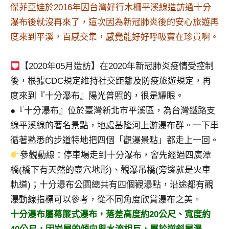
景
傑菲亞娃於2016年因台灣好行木柵平溪線造訪過十分
節
瀑布後就沒再來了，這次因為新冠肺炎後的安心旅遊再
目
度來到平溪，百感交集，感覺能好好呼吸實在珍貴啊。
主
持、
吳
【2020年05月造訪】在2020年新冠肺炎疫情受控制
哥
後，根據CDC規定維持社交距離及防疫旅遊規定，再
窟
度來到『十分瀑布』陽光普照的，很是耀眼。
泰
●『十分瀑布』位於臺灣新北市平溪區，為台灣鐵路支
國
線平溪線的著名景點，地處基隆河上游瀑布群。一下車
旅
遊
循著熟悉的步道特地把四個「觀瀑景點」都走上一回。
書
參觀動線：停車場走到十分瀑布，會先經過四廣潭
作
橋(橋下有天然的壺穴地形)、觀瀑吊橋(旁邊就是火車
者、
軌道)；十分瀑布公園總共有四個觀瀑點，沿途都有觀
各
發
瀑動線指標可以參考，從不同角度欣賞瀑布之美。
表
十分瀑布屬幕簾式瀑布，落差高度約20公尺、寬度約
會