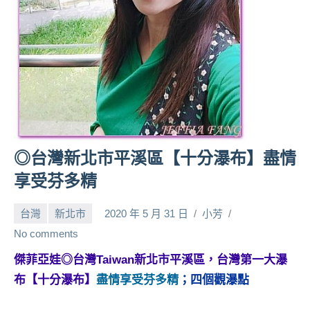
人
帶
路、
旅
遊
節
目
來
賓、
◎台灣新北市平溪區【十分瀑布】盡情
News
享受芬多精
金
探
台灣
新北市
2020 年 5 月 31 日
小芳
號
節
No comments
目
傑菲亞娃◎台灣Taiwan新北市平溪區，台灣第一大瀑
班
布【十分瀑布】
盡情享受芬多精
；四個觀瀑點
底、
外