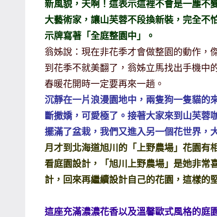
新風貌，天啊！這表示這裡不會是一塵不
主
大藝術家，讓山芙蓉不段換新裝，完全不
持、
示牌寫著「全庭整園中」。
學
翁姊說：現在非花季才會做整園的動作，
校
到花季不就美翻了，翁姊立馬找出手機中
企
業
春暖花開時一定要再來一趟。
講
沉靜在一片浪漫園地中，兩隻狗一隻貓的
座、
斷撒嬌，可愛極了。接著大家來到山芙蓉咖
部
擺滿了盆栽，我們又進入另一個花世界，
落
月才到北海道旭川的「上野農場」花園有
客
及
看庭園設計，「旭川上野農場」是她非常
旅
計，回來再繼續設計自己的花園，這樣的
遊
雜
這座充滿濃濃花香以及溫馨歐式風格的庭
誌