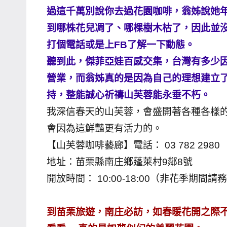
過這千萬別說你去過花園咖啡，翁姊說她
專
到哪株花兒凋了、哪棵樹木枯了，因此並
欄、
觀
打個電話或是上FB了解一下動態。
光
聽到此，傑菲亞娃百感交集，台灣有多少
局
營業，而翁姊真的是因為自己的理想建立
合
持，整能誠心祈禱山芙蓉能永垂不朽。
作
我深信春天的山芙蓉，會盛開著各種各樣
達
會因為這鮮豔更有活力的。
人
對
【山芙蓉咖啡藝廊】電話： 03 782 298
象。
地址：苗栗縣南庄鄉蓬萊村9鄰8號
★
開放時間： 10:00-18:00（非花季期間
到苗栗旅遊，南庄必訪，如春暖花開之際