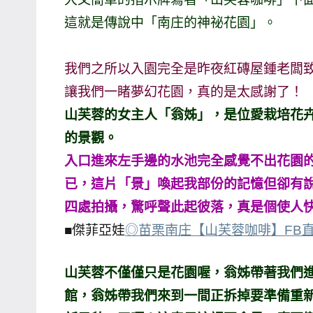
哥
這就是傳說中「南庄的神祕花園」。
窟
泰
我們之所以入園完全是昨夜紅磚屋鍾老闆
國
讓我們一睹夢幻花園，真的是太感謝了！
旅
山芙蓉的女主人「翁姊」，是位愛栽培花
遊
的景觀。
書
作
入口進來左手邊的水池完全感覺不出花園
者、
已，這片「景」喚起我部份的記憶但卻有
各
四處拍攝，驚呼聲此起彼落，真是個使人
發
■傑菲亞娃
◎苗栗南庄【山芙蓉咖啡】FB
表
會
山芙蓉不僅僅只是花園喔，翁姊帶著我們
及
活
館，翁姊帶我們來到一間正拆掉要準備重
動