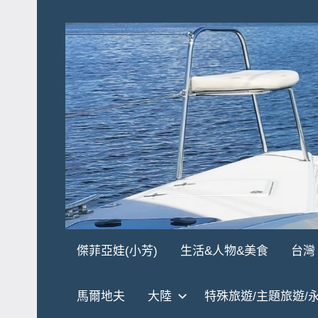
Skip
to
content
傑
★
傑菲亞娃(小芳)
生活&人物&美食
台灣
傑
菲
菲
馬爾地夫
大陸
特殊旅遊/主題旅遊/
亞
亞
娃