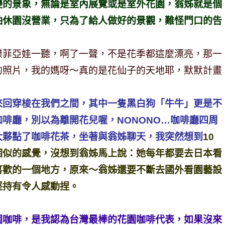
變的景象，無論是室內展覽或是室外花園，翁姊就是個
怕休園沒營業，只為了給人做好的景觀，難怪門口的告
傑菲亞娃一聽，啊了一聲，不是花季都這麼漂亮，那一
的照片，我的媽呀～真的是花仙子的天地耶，默默計畫
來回穿梭在我們之間，其中一隻黑白狗「牛牛」更是不
啡廳，別以為離開花兒喔，NONONO…咖啡廳四周
大夥點了咖啡花茶，坐著與翁姊聊天，我突然想到
10
相似的感覺，沒想到翁姊馬上說：她每年都要去日本看
喜歡的一個地方，原來～翁姊還要不斷去國外看園藝設
堅持有令人感動捏。
園咖啡，是我認為台灣最棒的花園咖啡代表，如果沒來