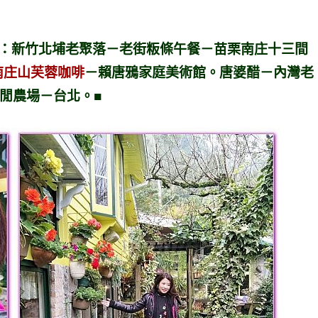
程：新竹北埔老聚落－老街粄條午餐－苗栗南庄十三間
南庄山芙蓉咖啡
－賴唐鴉家庭美術館。唐婆醋－內灣老
休閒農場－台北。■