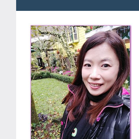
粉
娃
絲
團、
JEFFIA
主
FANG
題
旅
遊、
達
人
帶
路、
旅
遊
節
目
來