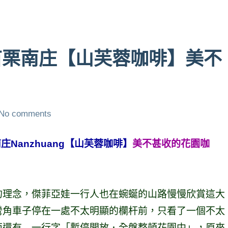
苗栗南庄【山芙蓉咖啡】美不
No comments
庄Nanzhuang【山芙蓉咖啡】
美不甚收的花園咖
的理念，傑菲亞娃一行人也在蜿蜒的山路慢慢欣賞這大
彎角車子停在一處不太明顯的欄杆前，只看了一個不太
面還有 一行字「暫停開放．全盤整頓花園中」，原來