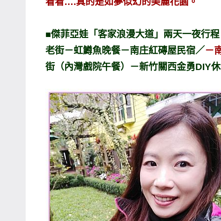
看看….真的是如夢似幻的美麗花園。
■傑菲亞娃「客家浪漫大道」兩天一夜行
老街－虹鱒魚晚餐－南庄紅磚屋民宿／
－
街（內灣戲院午餐）－新竹關西金勇DIY