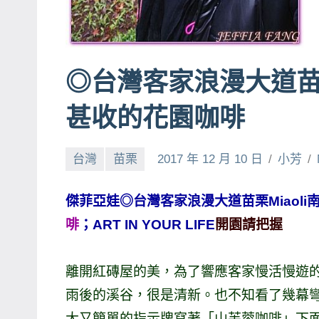
賓、
News
金
◎台灣客家浪漫大道
探
號
甚收的花園咖啡
節
目
台灣
苗栗
2017 年 12 月 10 日
小芳
班
底、
外
傑菲亞娃◎台灣客家浪漫大道苗栗Miaoli南
景
啡
；ART IN YOUR LIFE
開園請把握
節
目
離開紅磚屋的美，為了響應客家慢活慢遊
主
雨後的溪谷，很是清新。也不知看了幾幕
持、
大又簡單的指示牌寫著「山芙蓉咖啡」下
吳