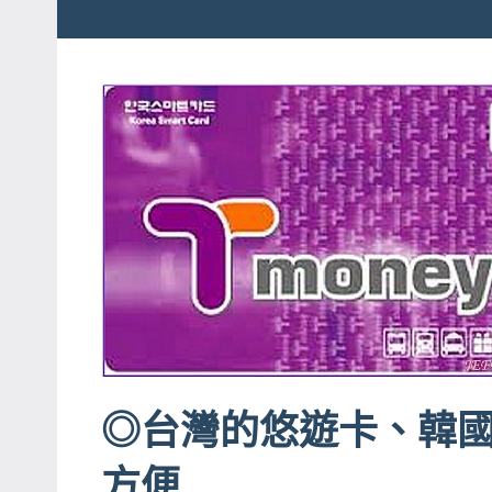
粉
娃
絲
團、
JEFFIA
主
FANG
題
旅
遊、
達
人
帶
路、
旅
遊
◎台灣的悠遊卡、韓國的
節
目
方便
來