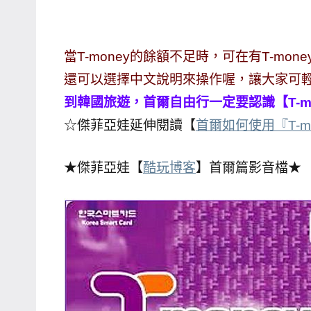
哥
窟
當T-money的餘額不足時，可在有T-m
泰
國
還可以選擇中文說明來操作喔，讓大家可
旅
到韓國旅遊，首爾自由行一定要認識【T-m
遊
☆傑菲亞娃延伸閱讀【
首爾如何使用『T-m
書
作
★傑菲亞娃【
酷玩博客
】首爾篇影音檔★
者、
各
發
表
會
及
活
動