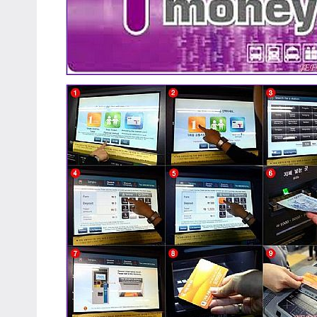
主
持、
學
校
企
業
講
座、
部
落
客
及
旅
遊
雜
誌