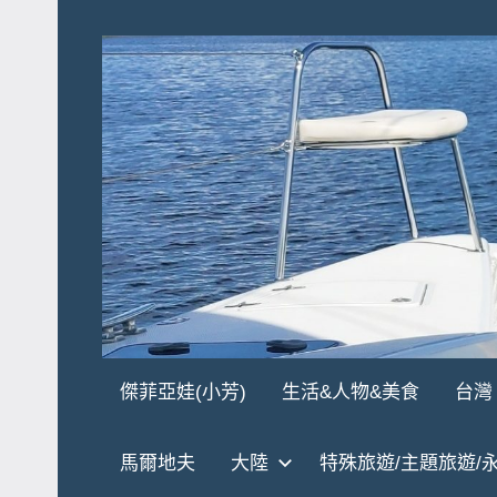
Skip
to
content
傑
★
傑菲亞娃(小芳)
生活&人物&美食
台灣
傑
菲
菲
馬爾地夫
大陸
特殊旅遊/主題旅遊/
亞
亞
娃