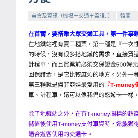
賓、
美食及資訊（機場＋交通＋簽證..）
韓國
News
金
在首爾，要搭乘大眾交通工具，第一件事
探
號
在地鐵站裡有賣三種票，第一種是『一次
節
的時候，沒有很多搭地鐵的需求，直接買
目
計程車，而且買票前必須交保證金500韓
班
回保證金，是它比較麻煩的地方。另外一
底、
第三種就是傑菲亞娃最愛用的
『T-mone
外
車、計程車，還可以像我們的悠遊卡一樣
景
節
目
除了地鐵站之外，在有T-money圖標的超商也
主
儲值後使用T-money支付車資時，還能
持、
適合遊客使用的交通卡。
吳