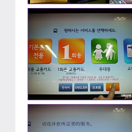
專
欄、
觀
光
局
合
作
達
人
對
象。
★