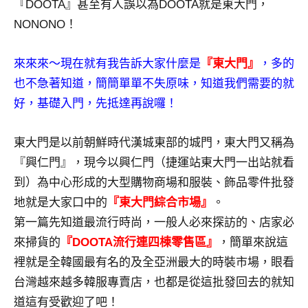
景
『DOOTA』甚至有人誤以為DOOTA就是東大門，
節
NONONO！
目
主
來來來～現在就有我告訴大家什麼是
『東大門』
，多的
持、
也不急著知道，簡簡單單不失原味，知道我們需要的就
吳
哥
好，基礎入門，先抵達再說囉！
窟
泰
東大門是以前朝鮮時代漢城東部的城門，東大門又稱為
國
『興仁門』，現今以興仁門（捷運站東大門一出站就看
旅
到）為中心形成的大型購物商場和服裝、飾品零件批發
遊
書
地就是大家口中的
『東大門綜合市場』
。
作
第一篇先知道最流行時尚，一般人必來探訪的、店家必
者、
來掃貨的
『DOOTA流行連四棟零售區』
，簡單來說這
各
裡就是全韓國最有名的及全亞洲最大的時裝市場，眼看
發
台灣越來越多韓服專賣店，也都是從這批發回去的就知
表
會
道這有受歡迎了吧！