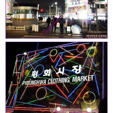
專
欄、
觀
光
局
合
作
達
人
對
象。
★