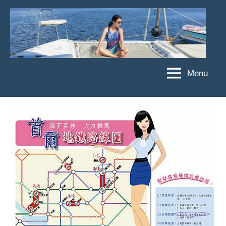
Skip
to
content
Menu
傑
★
傑
菲
菲
亞
亞
娃
娃
粉
JEFFIA
絲
FANG
團、
主
題
旅
遊、
達