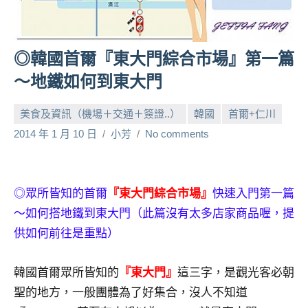
人
帶
路、
◎韓國首爾『東大門綜合市場』第一篇
旅
～地鐵如何到東大門
遊
節
美食及資訊（機場＋交通＋簽證..）
韓國
首爾+仁川
目
來
2014 年 1 月 10 日
小芳
No comments
賓、
News
金
◎眾所皆知的首爾
『東大門綜合市場』
快速入門第一篇
探
號
～如何搭地鐵到東大門（此篇沒有太多店家商品喔，提
節
供如何前往是重點）
目
班
韓國首爾眾所皆知的
『東大門』
這三字，是觀光客必朝
底、
聖的地方，一般團體為了好集合，沒人不知道
外