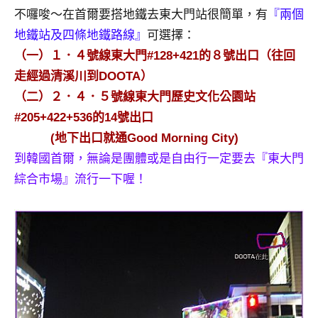
及
不囉唆～在首爾要搭地鐵去東大門站很簡單，有
『兩個
活
地鐵站及四條地鐵路線』
可選擇：
動
（一）１．４號線東大門#128+421的８號出口（往回
主
走經過清溪川到DOOTA）
持、
學
（二）２．４．５號線東大門歷史文化公園站
校
#205+422+536的14號出口
企
(地下出口就通Good Morning City)
業
到韓國首爾，無論是團體或是自由行一定要去『東大門
講
綜合市場』流行一下喔！
座、
部
落
客
及
旅
遊
雜
誌