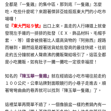
景
全都是『一隻雞』的集中區，那到底『一隻雞』怎麼
節
吃，吃些什麼呢？來跟著傑菲亞娃逛逛東大門的小吃市
目
場囉！
主
持、
從
『東大門站９號』
出口上來，直走的人行磚道上就會
吳
發現左手邊的一排排的批發（ＥＸ．飾品材料、毛帽手
哥
套．．等）還會被揹著比人還高貨物的『阿揪西』趕路
窟
而嚇到，顯然這是趕著送貨給批發商的最佳快遞。往前
泰
走約五分鐘就被人聲鼎沸的攤販聲給吸引了，這區全都
國
旅
是小吃攤販，如有肚子一攤一攤吃一定很幸福捏！
遊
書
知名的
『陳玉華一隻雞』
就在經過這小吃市場往前走約
作
１００公尺，公車站牌對面眼鏡行的小巷子走進去，順
者、
著彎彎曲曲的巷弄就可以找到『陳玉華一隻雞』了。
各
發
表
這裡菜單再簡單不過了，一個像臉盆一樣的煮鍋內有一
會