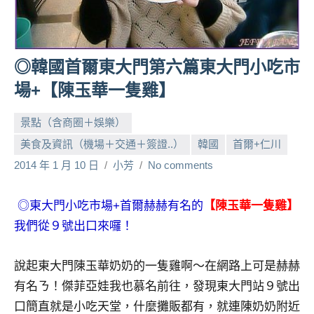
人
帶
路、
◎韓國首爾東大門第六篇東大門小吃市
旅
遊
場+【陳玉華一隻雞】
節
目
景點（含商圈＋娛樂）
來
美食及資訊（機場＋交通＋簽證..）
韓國
首爾+仁川
賓、
2014 年 1 月 10 日
小芳
No comments
News
金
探
◎東大門小吃市場+首爾赫赫有名的
【陳玉華一隻雞】
號
我們從９號出口來囉！
節
目
說起東大門陳玉華奶奶的一隻雞啊～在網路上可是赫赫
班
底、
有名ㄋ！傑菲亞娃我也慕名前往，發現東大門站９號出
外
口簡直就是小吃天堂，什麼攤販都有，就連陳奶奶附近