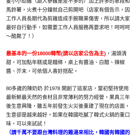
隻小小幼雞（跟人蔘雞是差不多的）加上許多的蔥段和
及
馬鈴薯，火煮十分鐘就自己剪開吧（店家有個告示，因
活
工作人員長期代為剪雞造成手腕職業傷害，所以請大家
動
主
最好自行動手，如需要工作人員服務再要求吧！呵呵呵
持、
～酷斃了！）
學
校
最基本的一份18000韓幣(請以店家公告為主)
，湯頭清
企
甜，可加點年糕或是麵條，桌上有醬油、白醋、辣椒
業
講
醬、芥末，可依個人喜好搭配。
座、
部
80多歲的陳奶奶 於1978 開創了這家店，當初堅持使用
落
最新鮮最天然的食材且非常薄利的努力經營，果真三年
客
後生意興隆，雖五年前發生火災後重建了現在的店面，
及
旅
生意卻是越來越好。如果在韓國吃膩了韓式火鍋的重口
遊
味，可以來試試！
雜
（請千萬不要跟台灣料理的雞湯來相比，韓國有韓國的
誌