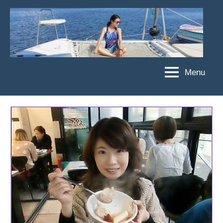
Skip
to
content
Menu
傑
★
傑
菲
菲
亞
亞
娃
娃
粉
JEFFIA
絲
FANG
團、
主
題
旅
遊、
達