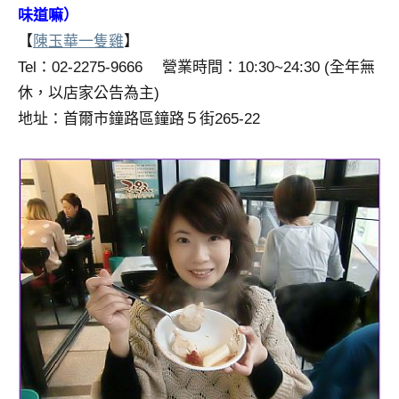
味道嘛）
專
【
陳玉華一隻雞
】
欄、
觀
Tel：02-2275-9666 營業時間：10:30~24:30 (全年無
光
休，以店家公告為主)
局
地址：首爾市鐘路區鐘路５街265-22
合
作
達
人
對
象。
★