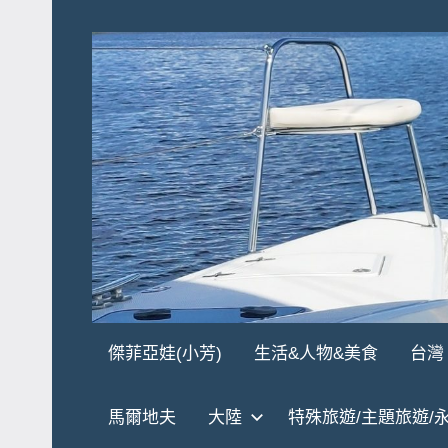
Skip
to
content
傑
★
傑菲亞娃(小芳)
生活&人物&美食
台灣
傑
菲
菲
馬爾地夫
大陸
特殊旅遊/主題旅遊/
亞
亞
娃