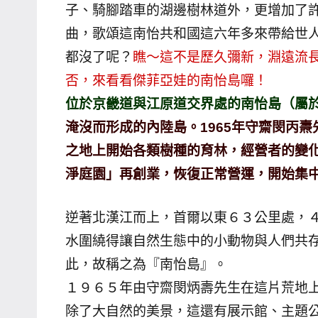
子、騎腳踏車的湖邊樹林道外，更增加了
哥
曲，歌頌這南怡共和國這六年多來帶給世
窟
都沒了呢？
瞧～這不是歷久彌新，淵遠流
泰
否，來看看傑菲亞娃的南怡島囉！
國
旅
位於京畿道與江原道交界處的南怡島（屬
遊
淹沒而形成的內陸島。1965年守齋閔丙燾先
書
之地上開始各類樹種的育林，經營者的變化
作
淨庭園」再創業，恢復正常營運，開始集
者、
各
逆著北漢江而上，首爾以東６３公里處，
發
表
水圍繞得讓自然生態中的小動物與人們共
會
此，故稱之為『南怡島』。
及
１９６５年由守齋閔炳壽先生在這片荒地
活
除了大自然的美景，這還有展示館、主題公
動