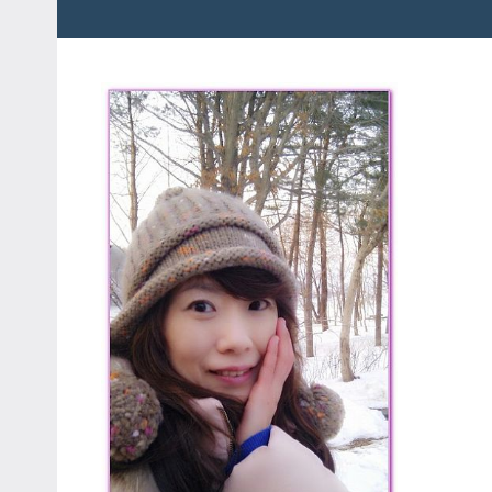
粉
娃
絲
團、
JEFFIA
主
FANG
題
旅
遊、
達
人
帶
路、
旅
遊
節
目
來