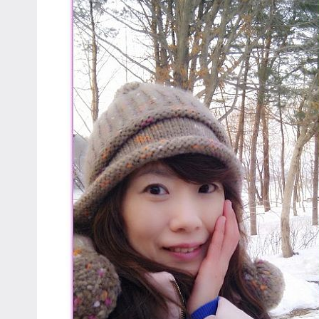
專
欄、
觀
光
局
合
作
達
人
對
象。
★