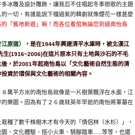
許多冰雕及設計雕飾，讓我忍不住唱起冬季戀歌的主題
人的一切，有誰能說下檔過氣的韓劇就像煙花一樣甚麼
長的「舊地新遊」嘛！而各位看倌無論您到過南怡島
於江原道）
，是在1944年興建清平水庫時，被北漢江
生(1916~2006)在這片原本只有土地與沙石的不毛
後，於2001年起南怡島以「文化藝術自然生態的清
中投資於環保與文化藝術的相關內容。
４８萬平方米的南怡島就像是一片樹葉飄浮在水面，江
存的樂園。因為有了２６歲就英年早逝的南怡將軍墓在
上栽種了數千株樹木才有今天的「情侶林（水杉）」，
園、文化體驗、搭小火車、騎腳踏車…..等等，也還