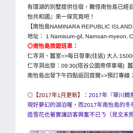
有環湖的別墅提供住宿，難怪南怡島已經
主
怡共和國』來一探究竟吧！
持、
學
【南怡島NAMINARA REPUBLIC ISLAND】
校
地址： 1 Namisum-gil, Namsan-myeon,
企
◎南怡島旅遊班車：
業
仁寺洞、蠶室=>每日發車(往返) 大人:150
講
仁寺洞出發：09:30(塔谷公園旁停車場)
座、
部
南怡島出發下午四點返回首爾=>預訂專線：+82-
落
客
◎【2017年1月更新】：
2017年『華川
及
現好夢幻的湖泊喔，而2017年南怡島的
旅
造雪花也著實讓訪客興奮不已ㄋ（見文末
遊
雜
誌