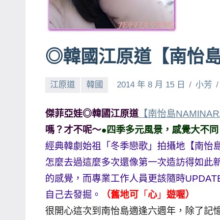
賓、
News
金
◎韓國江原道【南怡
探
號
節
江原道
韓國
2014 年 8 月 15 日
小芳
目
班
傑菲亞娃◎韓國江原道
【南怡島NAMINARA
底、
嗎？才不呢～
●四季多元風景，感覺大不同
外
經典韓劇始祖「冬季戀歌」拍攝地【南怡
景
怎麼去過這麼多次還像第一次造訪得如此
節
的感覺，而專業工作人員更該隨時UPDAT
目
主
自己去發掘。
（舊地可
「
心
」
遊喔）
持、
很開心這次到南怡島適逢六週年，除了記
吳