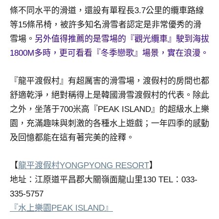
景
條不同水平的滑道，還設有單程長3.7公里的纜車路線
節
等15條吊椅，被許多知名滑雪者認定是非常優秀的滑
目
主
雪場。
另外值得推薦的是雪場的『觀光纜車』駛到海拔
持、
1800M多時，更可看看『冬季戀歌』場景，實在浪漫。
吳
哥
『龍平渡假村』有超厲害的滑雪場，渡假村的房間也都
窟
舒適乾淨，絕對稱得上是韓國滑雪渡假村的代表。除此
泰
國
之外，坐落于700米高『PEAK ISLAND』的超級水上樂
旅
園，充滿趣味與刺激的各種水上遊戲；一年四季的感動
遊
及回憶都能在這有著完美的詮釋。
書
作
【
龍平渡假村YONGPYONG RESORT
】
者、
各
地址：江原道平昌郡大關嶺面龍山里130 TEL：033-
發
335-5757
表
『水上樂園PEAK ISLAND』
會