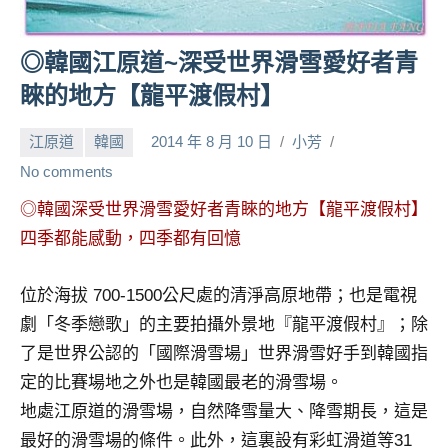
人
帶
◎韓國江原道~深受世界滑雪愛好者青
路、
睞的地方【龍平渡假村】
旅
遊
節
江原道
韓國
2014 年 8 月 10 日
小芳
目
No comments
來
◎韓國深受世界滑雪愛好者青睞的地方【龍平渡假村】
賓、
四季都能感動，四季都有回憶
News
金
探
位於海拔 700-1500公尺處的清淨高原地帶；也是電視
號
劇「冬季戀歌」的主要拍攝外景地『龍平渡假村』；除
節
了是世界公認的「國際滑雪場」世界滑雪好手到韓國指
目
定的比賽場地之外也是韓國最老的滑雪場。
班
底、
地處江原道的滑雪場，自然降雪量大、降雪期長，這是
外
最好的滑雪場的條件。此外，這裏設有彩虹滑道等31