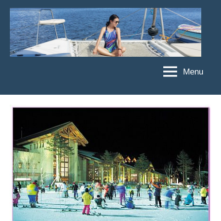
Skip
to
content
Menu
傑
★
傑
菲
菲
亞
亞
娃
娃
粉
JEFFIA
絲
FANG
團、
主
題
旅
遊、
達