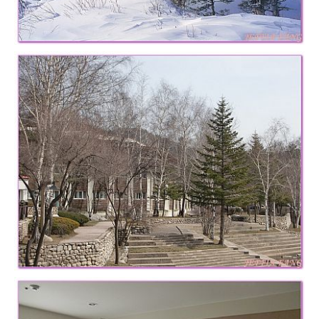
專
欄、
觀
光
局
合
作
達
人
對
象。
★