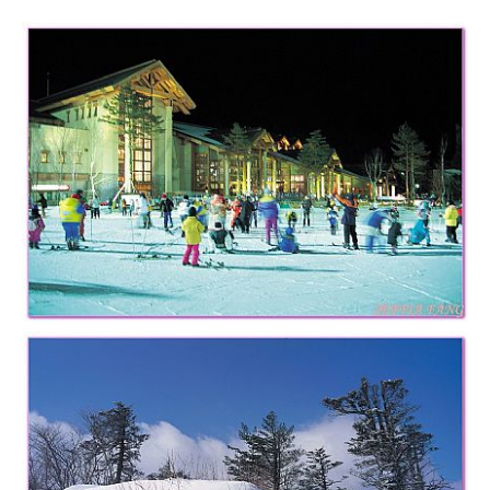
及
活
動
主
持、
學
校
企
業
講
座、
部
落
客
及
旅
遊
雜
誌