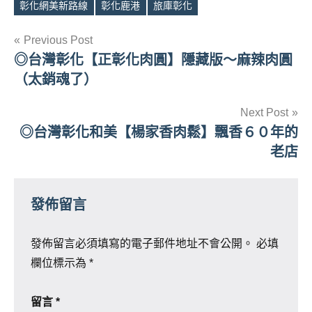
Tags
彰化網美新路線
彰化鹿港
旅庫彰化
文
Previous Post
◎台灣彰化【正彰化肉圓】隱藏版～麻辣肉圓
章
（太銷魂了）
導
Next Post
覽
◎台灣彰化和美【楊家香肉鬆】飄香６０年的
老店
發佈留言
發佈留言必須填寫的電子郵件地址不會公開。
必填
欄位標示為
*
留言
*