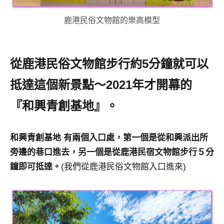
專
鹿港民俗文物館的樂高模型
欄、
觀
光
局
從鹿港民俗文物館步行約5分鐘就可以
合
抵達這個新景點～2021年才開幕的
作
達
『和興青創基地』。
人
對
象。
和興青創基地 有兩個入口處，第一個是從和興派出所
★
旁邊的巷口進去，另一個是從鹿港民宿文物館步行５分
鐘即可抵達。
(我們從鹿港民俗文物館入口進來)