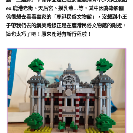
及
ex.鹿港老街、天后宮、摸乳巷…等，其中因為錄影關
活
係很想去看看辜家的「鹿港民俗文物館」，沒想到小王
動
子帶我們去的網美路線正是在鹿港民俗文物館的附近，
主
持、
這也太巧了吧！原來鹿港有新行程啦！
學
校
企
業
講
座、
部
落
客
及
旅
遊
雜
誌