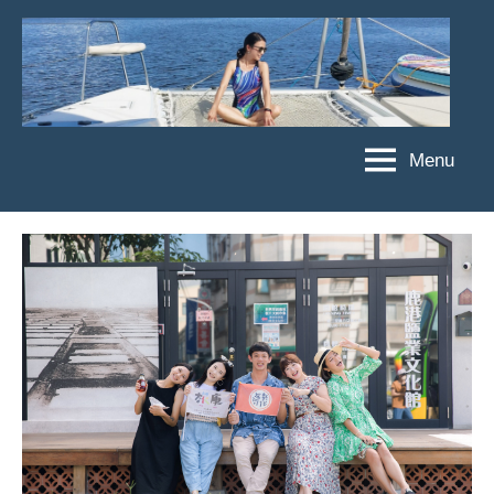
Skip
to
content
Menu
傑
★
傑
菲
菲
亞
亞
娃
娃
粉
JEFFIA
絲
FANG
團、
主
題
旅
遊、
達