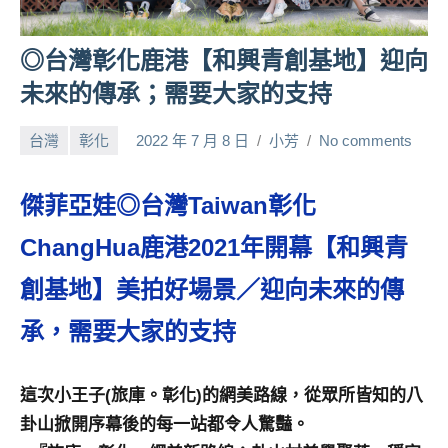
人
帶
◎台灣彰化鹿港【和興青創基地】迎向
路、
未來的傳承；需要大家的支持
旅
遊
台灣
彰化
2022 年 7 月 8 日
小芳
No comments
節
目
來
傑菲亞娃◎台灣Taiwan彰化
賓、
News
ChangHua鹿港2021年開幕【和興青
金
創基地】美拍好場景／迎向未來的傳
探
號
承，需要大家的支持
節
目
班
這次小王子(旅庫。彰化)的網美路線，從眾所皆知的八
底、
卦山掀開序幕後的每一站都令人驚豔。
外