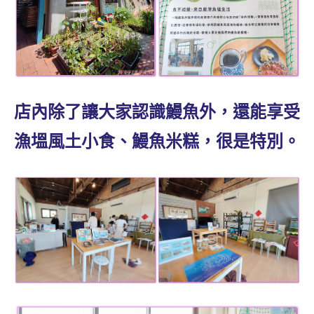
店內除了讓大家認識鰻魚外，還能享受
漁塭風土小食、鰻魚米糕，很是特別。