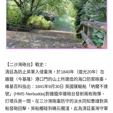
【二沙灣砲台】戰史：
清廷為防止英軍入侵臺灣，於1840年（道光20年）在
雞籠（今基隆）港口門的山上所建造的海口防禦砲臺。
維基百科指出：1841年9月30日 英國運輸船「吶爾不達
號」(HMS Nerbudda)對雞籠岸邊砲台發射兩枚砲彈，
打壞兵房一間。在三沙灣砲臺防守的淡水同知曹謹對英
船發砲回擊，英船觸碰到礁石擱淺，此為清廷臺灣守軍