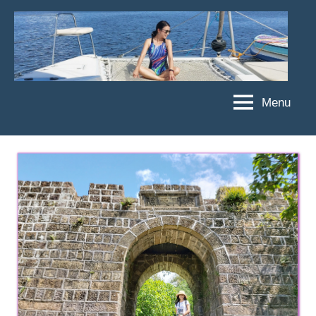
Skip
to
content
Menu
傑
★
傑
菲
菲
亞
亞
娃
娃
粉
JEFFIA
絲
FANG
團、
主
題
旅
遊、
達