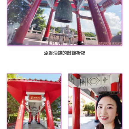
添香油錢的敲鐘祈福