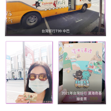
專
欄、
觀
光
局
台灣好行T99 中巴
合
作
達
人
對
象。
★
2021年台灣好行 濱海奇基
線套票