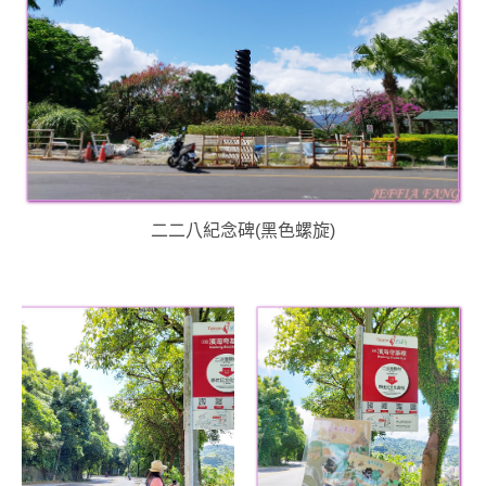
二二八紀念碑(黑色螺旋)