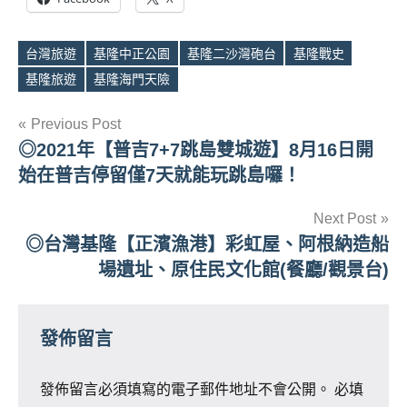
台灣旅遊
基隆中正公園
基隆二沙灣砲台
基隆戰史
Tags
基隆旅遊
基隆海門天險
文
Previous Post
◎2021年【普吉7+7跳島雙城遊】8月16日開
章
始在普吉停留僅7天就能玩跳島囉！
導
Next Post
覽
◎台灣基隆【正濱漁港】彩虹屋、阿根納造船
場遺址、原住民文化館(餐廳/觀景台)
發佈留言
發佈留言必須填寫的電子郵件地址不會公開。
必填