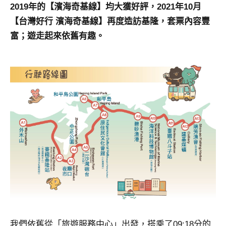
景
2019年的【濱海奇基線】均大獲好評，2021年10月
節
【台灣好行 濱海奇基線】再度造訪基隆，套票內容豐
目
富；遊走起來依舊有趣。
主
持、
吳
哥
窟
泰
國
旅
遊
書
作
者、
各
發
表
會
我們依舊從「旅遊服務中心」出發，搭乘了09:18分的