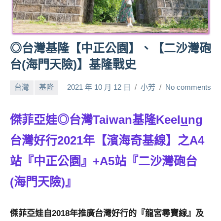
人
帶
路、
◎台灣基隆【中正公園】、【二沙灣砲
旅
遊
台(海門天險)】基隆戰史
節
目
台灣
基隆
2021 年 10 月 12 日
小芳
No comments
來
賓、
傑菲亞娃◎台灣Taiwan基隆Keel
u
ng
News
金
台灣好行2021年【濱海奇基線】之A4
探
號
站『中正公園』+A5站『二沙灣砲台
節
目
(海門天險)』
班
底、
外
傑菲亞娃自2018年推廣台灣好行的『龍宮尋寶線』及