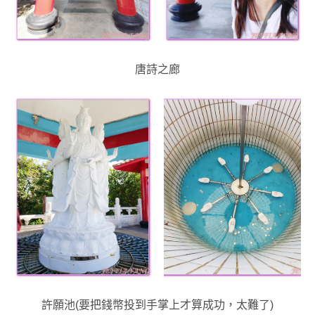
唐詩之廊
許願池(要把錢幣投到手掌上才算成功，太難了)