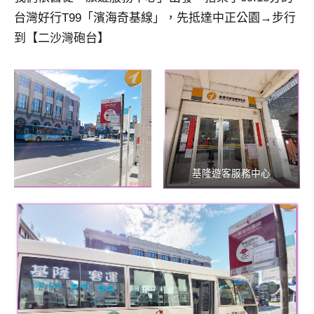
及
台灣好行T99「濱海奇基線」，先抵達中正公園→步行
活
到【二沙灣砲台】
動
主
持、
學
校
企
業
講
基隆遊客服務中心
座、
部
落
客
及
旅
遊
雜
誌