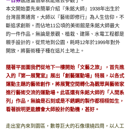
ㄧ日券
感應蓋個章就能進去參觀了。
及
本文開始要先來簡單介紹『朱銘大師』1938年出生於
活
台灣苗栗通宵，大師以『藝術即修行』為人生信仰，不
動
主
斷追求創新。而佔地11公頃的美術館是朱銘大師最大
持、
的一件作品，無論是景觀、植栽、建築、水電工程都是
學
親手設計的，從荒地到公園，耗時12年於1999年對外
校
開放，將藝術種子種在這片土地上。
企
業
講
隨著平面圖我們從地下一樓開始「文藝之旅」，首先進
座、
入的『第一展覽室』展出「創藝運動場」特展，以各式
部
運動主題的藝術創作，將展覽空間轉化為觀眾與藝術家
落
進行藝術交流的運動場。此區還有朱銘大師的「人間系
客
列」作品，無論是石刻或是不銹鋼的製作都栩栩如生，
及
旅
看著說明更能體會大師設計的動機，甚好。
遊
雜
走出室內來到園區，數尊巨大的石像環繞四周，以人工
誌