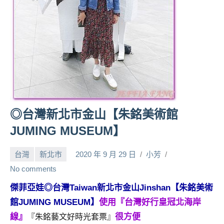
人
帶
路、
旅
遊
節
目
來
賓、
◎台灣新北市金山【朱銘美術館
News
JUMING MUSEUM】
金
探
台灣
新北市
2020 年 9 月 29 日
小芳
號
節
No comments
目
傑菲亞娃◎台灣Taiwan新北市金山
Jinshan
【朱銘美術
班
館JUMING MUSEUM】
使用『台灣好行皇冠北海岸
底、
外
線』
很方便
『朱銘藝文好時光套票』