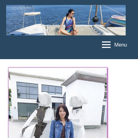
Skip
to
content
Menu
傑
★
傑
菲
菲
亞
亞
娃
娃
粉
JEFFIA
絲
FANG
團、
主
題
旅
遊、
達