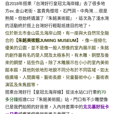
景
自2018年搭乘『台灣好行皇冠北海岸線』去了很多地
節
方ex.金山老街、富貴角燈塔、石門洞、中角灣….很是
目
熱鬧，但始終遺漏了『朱銘美術館』，這次為了淺水灣
主
的活動終於搭上台灣好行輕鬆抵達目的地了。
持、
吳
位於新北市金山區北海岸山間，有一座與大自然完全融
哥
合的
【朱銘美術館JUMING MUSEUM】
，像一座綠化
窟
優美的公園，並不是像一般人想像的室內展示館，朱銘
泰
的創作最有名的是人間及太極系列，有木雕、銅塑及後
國
旅
來的鋼塑，這些作品，除了木雕展示在小小的室內美術
遊
館本館，其他則依地形地貌不同分布於不同區域，如太
書
極廣場、人間廣場、藝術長廊、兒童藝術中心、藝術表
作
演區及朱雋館等。
者、
搭乘台灣好行【皇冠北海岸線】從淡水站C1行車
約
70
各
發
多分鐘
抵達C12『朱銘美術館』站，門口有不少雕塑像
表
已是我們拍照的好背景，入內持套票中的
北北基好玩卡
會