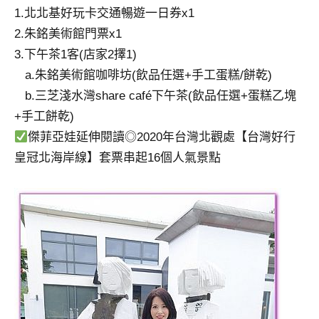
1.北北基好玩卡交通暢遊一日券x1
2.朱銘美術館門票x1
3.下午茶1客(店家2擇1)
a.朱銘美術館咖啡坊(飲品任選+手工蛋糕/餅乾)
b.三芝淺水灣share café下午茶(飲品任選+蛋糕乙塊
+手工餅乾)
傑菲亞娃延伸閱讀◎2020年台灣北觀處【台灣好行
皇冠北海岸線】套票串起16個人氣景點