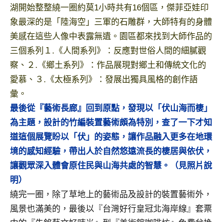
湖開始整整繞一圈約莫1小時共有16個區，傑菲亞娃印
專
象最深的是「陸海空」三軍的石雕群，大師特有的身體
欄、
觀
美感在這些人像中表露無遺。園區都來找到大師作品的
光
三個系列１.《人間系列》：反應對世俗人間的細膩觀
局
察、２.《鄉土系列》：作品展現對鄉土和傳統文化的
合
愛慕、３.《太極系列》：發展出獨具風格的創作語
作
彙。
達
人
最後從『藝術長廊』回到原點，發現以「伏山海而棲」
對
為主題，設計的竹編裝置藝術頗為特別，查了一下才知
象。
道這個展覽盼以「伏」的姿態，讓作品融入更多在地環
★
境的感知經驗，帶出人於自然悠遠流長的棲居與依伏，
讓觀眾深入體會原住民與山海共處的智慧。（見照片說
明）
繞完一圈，除了草地上的藝術品及設計的裝置藝術外，
風景也滿美的，最後以『台灣好行皇冠北海岸線』套票