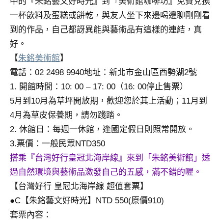
中的『朱銘藝文好時光』到『美術館咖啡坊』免費兌換
一杯飲料及蛋糕或餅乾，與友人坐下來邊喝邊聊剛剛看
到的作品，自己都訝異能與藝術品有這樣的連結，真
好。
【
朱銘美術館
】
電話：02 2498 9940地址：新北市金山區西勢湖2號
1. 開館時間：10: 00 – 17: 00（16: 00停止售票）
5月到10月為草坪開放期，歡迎您於其上活動；11月到
4月為草皮保養期，請勿踐踏。
2. 休館日：每週一休館，逢國定假日則照常開放。
3.票價：一般民眾NTD350
搭乘『台灣好行皇冠北海岸線』來到「朱銘美術館」透
過自然環境與藝術品激發自己的五感，滿不錯的喔。
【台灣好行 皇冠北海岸線 超值套票】
●C【朱銘藝文好時光】NTD 550(原價910)
套票內容：