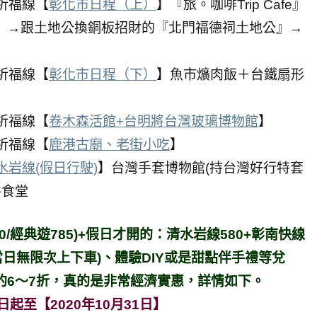
港祈福線【
彰化市日程（上）
】『旅。咖啡Trip Cafe』
』→跟土地公換銅板招財的『北門福德祠土地公』→
港祈福線【
彰化市日程（下）
】魚市爌肉飯＋台鐵扇形
港祈福線【
卷木森活館+台明將台灣玻璃博物館
】
港祈福線【
鹿港古廟、老街小吃
】
水岩線(假日行駛)
】台灣手套博物館(持台灣好行特套
井食堂
/經典遊785)+假日才開的：清水岩線580+彰南快線
當日無限次上下車)、體驗DIY或是甜點伴手禮等兌
的6～7折，真的是非常經濟實惠，詳情如下。
起至【2020年10月31日】