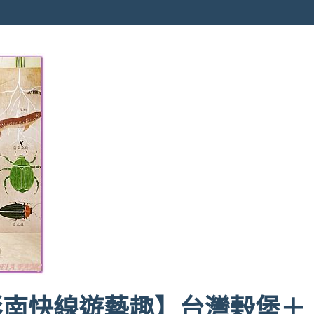
彰南快線遊藝趣】台灣榖堡＋