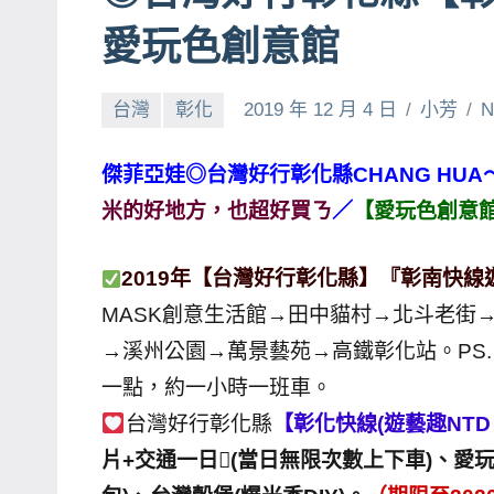
賓、
愛玩色創意館
News
金
台灣
彰化
2019 年 12 月 4 日
小芳
N
探
號
傑菲亞娃◎台灣好行彰化縣CHANG HUA
節
米的好地方，也超好買ㄋ
／
【愛玩色創意
目
班
2019年【台灣好行彰化縣】『彰南快線
底、
外
MASK創意生活館→田中貓村→北斗老街
景
→溪州公園→萬景藝苑→高鐵彰化站。PS
節
一點，約一小時一班車。
目
台灣好行彰化縣
【彰化快線(遊藝趣NTD 
主
片+交通一日(當日無限次數上下車)、愛
持、
吳