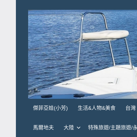
Skip
to
content
傑
★
傑菲亞娃(小芳)
生活&人物&美食
台灣
傑
菲
菲
馬爾地夫
大陸
特殊旅遊/主題旅遊/
亞
亞
娃