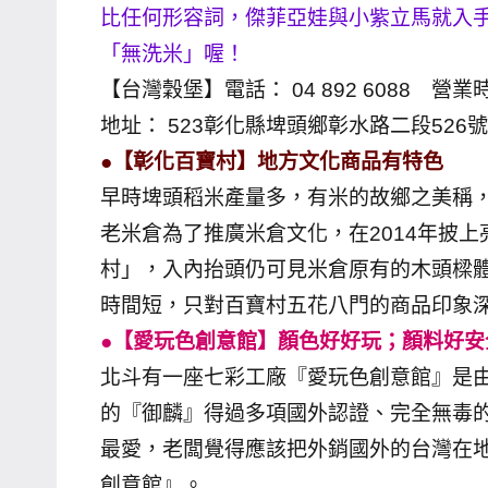
比任何形容詞，傑菲亞娃與小紫立馬就入手
主
「無洗米」喔！
持、
【台灣穀堡】電話： 04 892 6088 營業時
學
校
地址： 523彰化縣埤頭鄉彰水路二段526號
企
●【彰化百寶村】地方文化商品有特色
業
早時埤頭稻米產量多，有米的故鄉之美稱
講
老米倉為了推廣米倉文化，在2014年披
座、
村」，入內抬頭仍可見米倉原有的木頭樑
部
時間短，只對百寶村五花八門的商品印象
落
客
●【愛玩色創意館】顏色好好玩；顏料好安
及
北斗有一座七彩工廠『愛玩色創意館』是由
旅
的『御麟』得過多項國外認證、完全無毒的
遊
最愛，老闆覺得應該把外銷國外的台灣在地
雜
創意館』。
誌