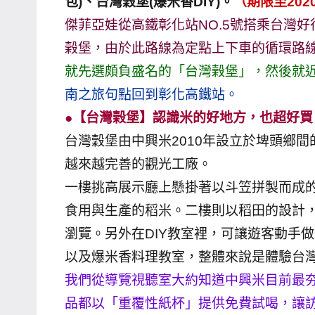
包)、台灣穀堡(爆米香DIY)。
（期限至202
哥
傑菲亞娃從高鐵彰化站NO.5號搭乘台灣好
窟
榖堡，由於此路線為定點上下車的循環路
泰
就先選頗負盛名的「台灣榖堡」，然後就
國
南之旅句點回到彰化高鐵站。
旅
●【台灣榖堡】認識米的好地方，也超好買
遊
書
台灣穀堡由中興米2010年設立於埤頭鄉
作
越來越完善的觀光工廠。
者、
一樓挑高展示廳上懸掛著以斗笠拼製而成
各
食用與生產的稻米。二樓則以稻田的設計
發
瀏覽。另外在DIY教室裡，可讓遊客動手
表
以及爆米香料理教室，整體來說是體驗台
會
及
我們從導覽視聽室大約知道中興米目前最
活
品都以「重覆性紙杯」提供免費試喝，讓
動