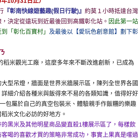
0年10月31日止）
行
『彰南快線遊藝趣(假日行駛)』
約莫１小時抵達台灣
線，決定從遠玩到近最後回到高鐵彰化站。
因此第一站
近到「彰化百寶村」
及最後以【愛玩色創意館】劃下彰
ㄋ
間的稻米觀光工廠，這麼多年來不斷改進創新，已成為
的大型吊燈，牆面是世界米牆展示區，陳列全世界各國
，詳細介紹各種米與飯得來不易的各類知識，值得好好
做一包屬於自己的真空包裝米、體驗親手作飯糰的樂趣
灣稻米文化必訪的好地方。
夯的黑米及其他明星商品變直殺1樓展示區了，每樣飲
訪客喝的喜歡才買的策略非常成功，事實上果真是嚐過