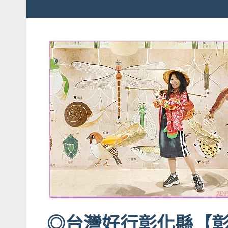
粉
娃
絲
團、
JEFFIA
主
FANG
題
旅
遊、
達
人
帶
路、
旅
遊
節
目
◎台灣好行彰化縣【
來