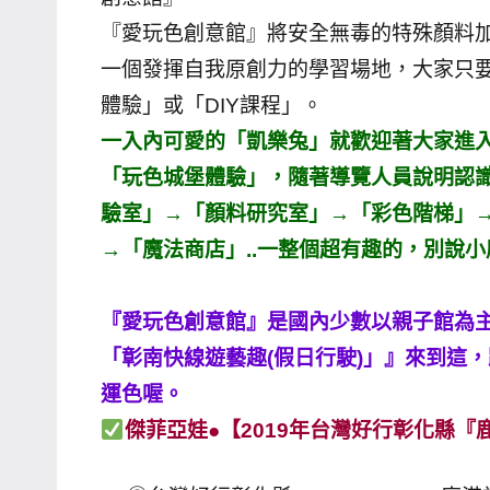
專
『愛玩色創意館』將安全無毒的特殊顏料加
欄、
一個發揮自我原創力的學習場地，大家只
觀
體驗」或「DIY課程」。
光
一入內可愛的「凱樂兔」就歡迎著大家進
局
「玩色城堡體驗」，隨著導覽人員說明認
合
驗室」→「顏料研究室」→「彩色階梯」
作
達
→「魔法商店」..一整個超有趣的，別說小
人
對
『愛玩色創意館』是國內少數以親子館為
象。
「彰南快線遊藝趣(假日行駛)」』來到這
★
運色喔。
傑菲亞娃●【2019年台灣好行彰化縣『