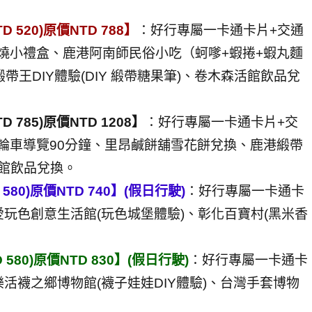
520)原價NTD 788】
：好行專屬一卡通卡片+交通
卦燒小禮盒、鹿港阿南師民俗小吃（蚵嗲+蝦捲+蝦丸麵
王DIY體驗(DIY 緞帶糖果筆)、卷木森活館飲品兌
785)原價NTD 1208】
：好行專屬一卡通卡片+交
三輪車導覽90分鐘、里昂鹹餅舖雪花餅兌換、鹿港緞帶
活館飲品兌換。
80)原價NTD 740】(假日行駛)
：好行專屬一卡通卡
愛玩色創意生活館(玩色城堡體驗)、彰化百寶村(黑米香
580)原價NTD 830】(假日行駛)
：好行專屬一卡通卡
樂活襪之鄉博物館(襪子娃娃DIY體驗)、台灣手套博物