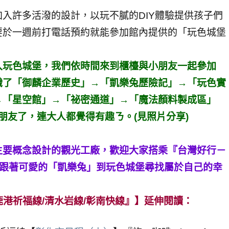
入許多活潑的設計，以玩不膩的DIY體驗提供孩子們
要於一週前打電話預約就能參加館內提供的「玩色城堡
入玩色城堡，我們依時間來到櫃檯與小朋友一起參加
識了「御麟企業歷史」→「凱樂兔歷險記」→「玩色實
→「星空館」→「祕密通道」→「魔法顏料製成區」
朋友了，連大人都覺得有趣ㄋ。(見照片分享)
主要概念設計的觀光工廠，歡迎大家搭乘『台灣好行－
，跟著可愛的「凱樂兔」到玩色城堡尋找屬於自己的幸
鹿港祈福線/清水岩線/彰南快線』】延伸閱讀：