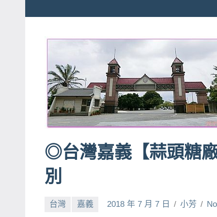
粉
娃
絲
團、
JEFFIA
主
FANG
題
旅
遊、
達
人
帶
◎台灣嘉義【蒜頭糖
路、
旅
別
遊
節
目
台灣
嘉義
2018 年 7 月 7 日
小芳
No
來