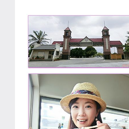
專
欄、
觀
光
局
合
作
達
人
對
象。
★