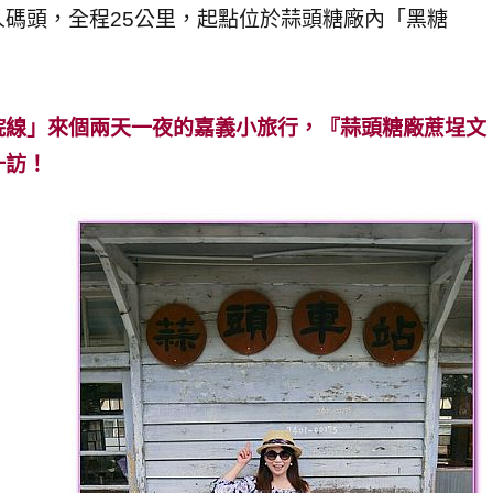
碼頭，全程25公里，起點位於蒜頭糖廠內「黑糖
院線」來個兩天一夜的嘉義小旅行，『蒜頭糖廠蔗埕文
一訪！