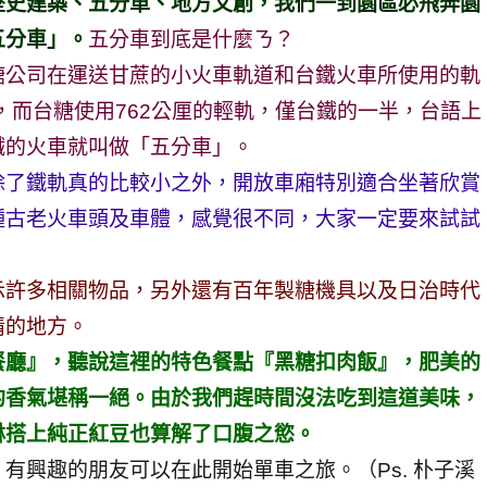
歷史建築、五分車、地方文創，我們一到園區必飛奔園
五分車」。
五分車到底是什麼ㄋ？
糖公司在運送甘蔗的小火車軌道和台鐵火車所使用的軌
，而台糖使用762公厘的輕軌，僅台鐵的一半，台語上
鐵的火車就叫做「五分車」。
除了鐵軌真的比較小之外，開放車廂特別適合坐著欣賞
種古老火車頭及車體，感覺很不同，大家一定要來試試
示許多相關物品，另外還有百年製糖機具以及日治時代
情的地方。
餐廳』，聽說這裡的特色餐點『黑糖扣肉飯』，肥美的
的香氣堪稱一絕。由於我們趕時間沒法吃到這道美味，
淋搭上純正紅豆也算解了口腹之慾。
有興趣的朋友可以在此開始單車之旅。（Ps. 朴子溪