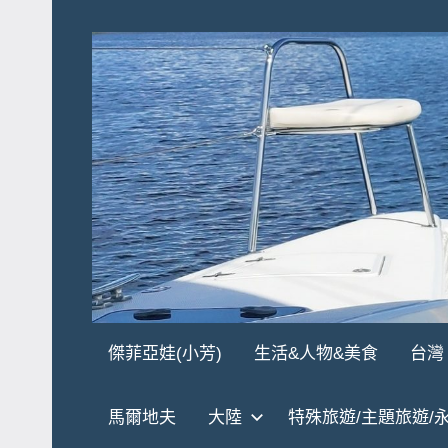
Skip
to
content
傑
★
傑菲亞娃(小芳)
生活&人物&美食
台灣
傑
菲
菲
馬爾地夫
大陸
特殊旅遊/主題旅遊/
亞
亞
娃