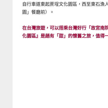
自行車道東起蔗埕文化園區，西至東石漁人
主
園」餐廳前）。
持、
學
校
在台灣旅遊，可以搭乘台灣好行「故宮南
企
化園區』是趟有「甜」的懷舊之旅，值得
業
講
座、
部
落
客
及
旅
遊
雜
誌