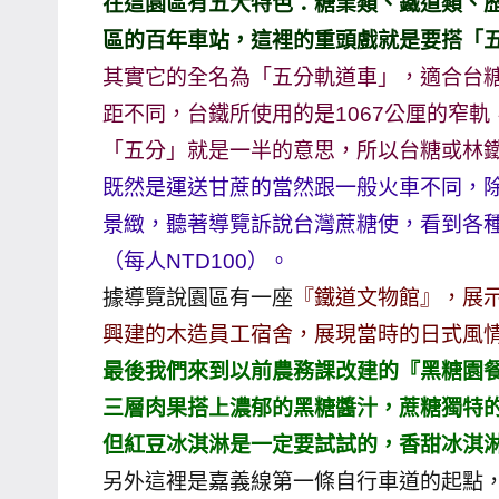
在這園區有五大特色：糖業類、鐵道類、
哥
區的百年車站，這裡的重頭戲就是要搭「
窟
其實它的全名為「五分軌道車」，適合台
泰
距不同，台鐵所使用的是1067公厘的窄軌
國
「五分」就是一半的意思，所以台糖或林
旅
既然是運送甘蔗的當然跟一般火車不同，
遊
書
景緻，聽著導覽訴說台灣蔗糖使，看到各
作
（每人NTD100）。
者、
據導覽說園區有一座
『鐵道文物館』，展
各
興建的木造員工宿舍，展現當時的日式風
發
最後我們來到以前農務課改建的『黑糖園
表
會
三層肉果搭上濃郁的黑糖醬汁，蔗糖獨特
及
但紅豆冰淇淋是一定要試試的，香甜冰淇
活
另外這裡是嘉義線第一條自行車道的起點，
動