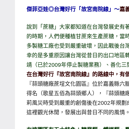
賓、
傑菲亞娃◎台灣好行「故宮南院線」～
嘉義
News
金
說到「蔗糖」大家都知道在台灣發展史有著
探
的時期，人們便種植甘蔗來生產蔗糖，當
號
多製糖工廠也受到嚴重破壞，因此戰後台灣
節
幸的是多重原因讓台灣從昔日的出口地區轉
目
靖（已於2009年停止製糖業務）、善化
班
底、
在台灣好行『故宮南院線』的路線中，有
外
『蒜頭糖廠蔗埕文化園區』位於嘉義縣六
景
得名（歌星五佰為蒜頭鄉人），『蒜頭糖廠
節
莉風災時受到嚴重的創傷後在2002年規
目
這裡觀光休閒，發展出與昔日不同的風情
主
持、
吳