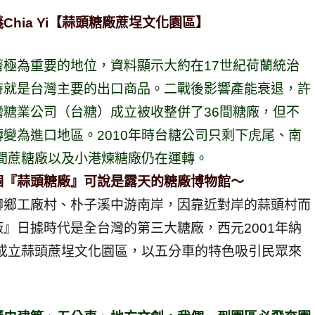
Chia Yi【蒜頭糖廠蔗埕文化園區】
極為重要的地位，資料顯示大約在17世紀荷蘭統治
時就是台灣主要的出口商品。二戰後影響產能衰退，許
糖業公司（台糖）成立被收整併了36間糖廠，但不
變為進口地區。2010年時台糖公司只剩下虎尾、南
三間蔗糖廠以及小港煉糖廠仍在運轉。
個『蒜頭糖廠』可說是露天的糖廠博物館～
腳鄉工廠村、朴子溪中游南岸，因靠近對岸的蒜頭村而
』日據時代是全台灣的第三大糖廠，西元2001年納
劃成立蒜頭蔗埕文化園區，以五分車的特色吸引民眾來
。