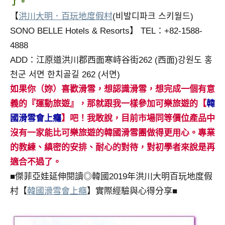
了。
【
洪川大明．百玩地度假村
(비발디파크 스키월드)
SONO BELLE Hotels & Resorts】 TEL：+82-1588-
4888
ADD：江原道洪川郡西面寒峙谷街262 (西面)강원도 홍
천군 서면 한치골길 262 (서면)
如果你（妳）喜歡滑雪，想認識滑雪，想完成一個有意
義的『運動旅遊』，那就跟我一樣參加可樂旅遊的【
韓
國滑雪會上癮
】吧！我敢說，目前市場同等價位產品中
沒有一家能比可樂旅遊的韓國滑雪團做得更用心。專業
的教練、縝密的安排、耐心的對待，對初學者來說是再
適合不過了。
■傑菲亞娃延伸閱讀◎韓國2019年洪川大明百玩地度假
村【
韓國滑雪會上癮
】實際經驗與心得分享■