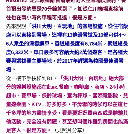
Resorts】是江原道離首爾最近的大型雪場度假村，從
及
首爾出發約莫是70分鐘就到了，如從仁川機場直接前
活
往也在兩小時內車程可抵達，很是方便。
動
主
先來說說
「洪川大明．百玩地」的雪場設施，從住宿飯
持、
店可以直接到雪場，這裡有13條滑雪道及10部可供4～
學
6人乘坐的滑雪纜車。雪道總長度有6,784米，索道總長
校
度6,332米，單日最多可容納大約2萬個遊客，是各種大
企
賽與選拔賽主要場地，於2017年評選為韓國最佳滑雪
業
講
場。
座、
從一樓下手扶梯到B1，
「洪川大明．百玩地」絕大部
部
分的娛樂設施都在此ex.餐廳、咖啡廳、商店、24小時
落
超市、賽車場、保齡球場、室內棒球、國際電影院、兒
客
童遊樂園、KTV…好多好多，不滑雪的時候可以在這七
及
旅
千多坪的地方盡情享受，看是要逛逛買東西或是體驗其
遊
他活動，完全沒有問題，甚至想叫個炸雞到房間也能滿
雜
足客人，很是方便。
（見照片分享）
誌