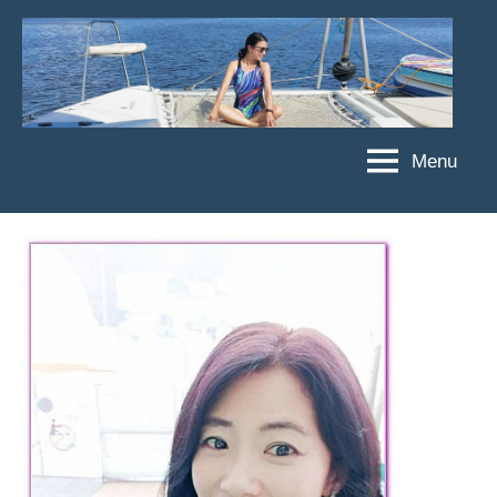
Skip
to
content
Menu
傑
★
傑
菲
菲
亞
亞
娃
娃
粉
JEFFIA
絲
FANG
團、
主
題
旅
遊、
達