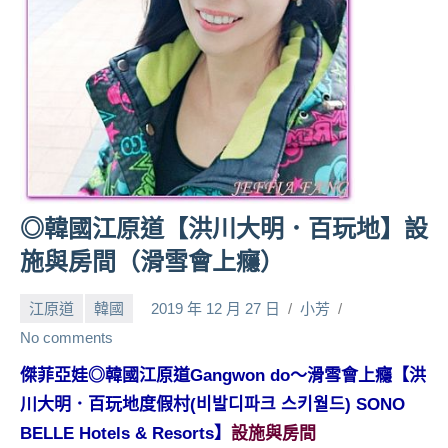
人
帶
路、
旅
遊
節
目
來
賓、
◎韓國江原道【洪川大明．百玩地】設
News
施與房間（滑雪會上癮）
金
探
江原道
韓國
2019 年 12 月 27 日
小芳
號
節
No comments
目
傑菲亞娃◎韓國江原道Gangwon do～滑雪會上癮【洪
班
川大明．百玩地度假村(비발디파크 스키월드) SONO
底、
外
BELLE Hotels & Resorts】
設施與房間