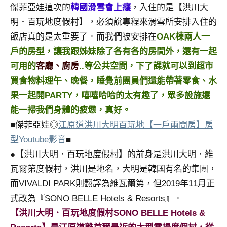
景
傑菲亞娃這次的
韓國滑雪會上癮
，入住的是【洪川大
節
明．百玩地度假村】，必須說專程來滑雪所安排入住的
目
飯店真的是太重要了。而我們被安排在
OAK棟兩人一
主
戶的房型，讓我跟姊妹除了各有各的房間外，還有一起
持、
吳
可用的
客廳、廚房
..等公共空間，下了課就可以到超市
哥
買食物料理午、晚餐，睡覺前團員們還能帶著零食、水
窟
果一起開PARTY，嘻嘻哈哈的太有趣了，眾多設施還
泰
能一掃我們身體的疲憊，真好。
國
旅
■傑菲亞娃◎
江原道洪川大明百玩地【一戶兩間房】房
遊
型Youtube影音
■
書
●【洪川大明．百玩地度假村】的前身是洪川大明．維
作
瓦爾第度假村，洪川是地名，大明是韓國有名的集團，
者、
而VIVALDI PARK則翻譯為維瓦爾第，但2019年11月正
各
發
式改為『SONO BELLE Hotels & Resorts』。
表
【洪川大明．百玩地度假村SONO BELLE Hotels &
會