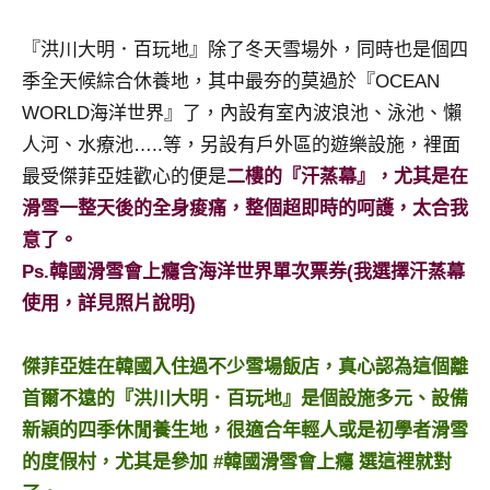
專
『洪川大明．百玩地』除了冬天雪場外，同時也是個四
欄、
觀
季全天候綜合休養地，其中最夯的莫過於『OCEAN
光
WORLD海洋世界』了，內設有室內波浪池、泳池、懶
局
人河、水療池…..等，另設有戶外區的遊樂設施，裡面
合
最受傑菲亞娃歡心的便是
二樓的『汗蒸幕』，尤其是在
作
達
滑雪一整天後的全身痠痛，整個超即時的呵護，太合我
人
意了。
對
Ps.韓國滑雪會上癮含海洋世界單次票券(我選擇汗蒸幕
象。
使用，詳見照片說明)
★
傑菲亞娃在韓國入住過不少雪場飯店，真心認為這個離
首爾不遠的『洪川大明．百玩地』是個設施多元、設備
新穎的四季休閒養生地，很適合年輕人或是初學者滑雪
的度假村，尤其是參加 #韓國滑雪會上癮 選這裡就對