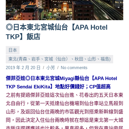
人
帶
路、
◎日本東北宮城仙台【APA Hotel
旅
遊
TKP】飯店
節
目
日本
來
東北(青森、岩手、宮城（仙台）、秋田、山形、福島)
賓、
2019 年 2 月 20 日
小芳
No comments
News
金
傑菲亞娃◎日本東北宮城Miyagi縣仙台【APA Hotel
探
TKP Sendai EkiKita】地點好價錢好；CP值超高
號
之前有提過傑菲亞娃這次仙台進、花卷出的五天日本東
節
目
北自由行，從第一天抵達仙台機場到仙台車站立馬殺到
班
山形，及返回仙台住兩晚的市區觀光到搭乘新幹線到盛
底、
岡，因此決定入住仙台兩晚時就在想這是東北第一大城
外
市飯店選擇應該也比較多，果真很多，但我在車站旁居