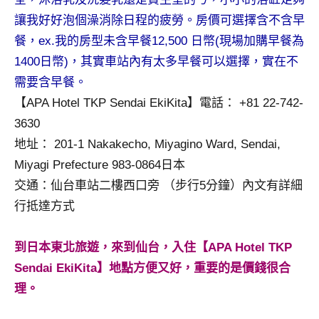
專
讓我好好泡個澡消除日程的疲勞。房價可選擇含不含早
欄、
餐，ex.我的房型未含早餐12,500 日幣(現場加購早餐為
觀
1400日幣)，其實車站內有太多早餐可以選擇，實在不
光
需要含早餐。
局
合
【APA Hotel TKP Sendai EkiKita】電話： +81 22-742-
作
3630
達
地址： 201-1 Nakakecho, Miyagino Ward, Sendai,
人
Miyagi Prefecture 983-0864日本
對
交通：仙台車站二樓西口旁 （步行5分鐘）內文有詳細
象。
★
行抵達方式
到日本東北旅遊，來到仙台，入住【APA Hotel TKP
Sendai EkiKita】地點方便又好，重要的是價錢很合
理。