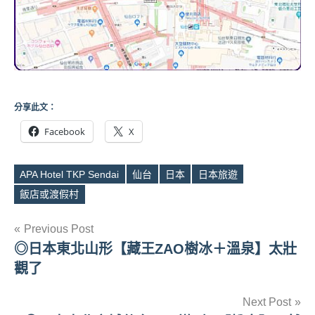
分享此文：
Facebook
X
APA Hotel TKP Sendai
仙台
日本
日本旅遊
Tags
飯店或渡假村
文
Previous Post
◎日本東北山形【藏王ZAO樹冰＋溫泉】太壯
章
觀了
導
Next Post
覽