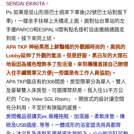
SENDAI EKIKITA。
及
活
Ps.如果是從山形搭巴士過來下車後(22號巴士站對面下
動
車)，一樣坐手扶梯上天橋走上面，面對仙台車站的左
主
手邊PARCO和ESPAL II間有點名掛町自由連絡通路走
持、
到底，接下來同上述。
學
APA TKP 神秘黑搭上鮮豔橘的外觀頗時尚的，高挑的
校
企
Lobby延伸了外觀的氣派，很是舒服，黑白灰的大理石
業
地板因為橘色燈飾多了些活潑，來到櫃檯直接自己辦理
講
入住手續簡單又方便(一旁還是有工作人員協助)。
座、
APA TKP飯店有約306間房，房型簡單分為單人、雙人
部
落
及豪華雙人床房型，可選擇禁菸房，我入住11平方公
客
尺的「City View SGL Room」，開放式的設計讓空間
及
充分利用，不至於有狹隘的感覺。
旅
房間備品很講究ex.兩種拖鞋、加濕器、柔軟床墊、傳
遊
統及USB插座..等等，一體成形的浴室盥洗用具都齊
雜
誌
全，沐浴乳及洗髮乳還是資生堂的ㄋ，小小的浴缸足夠