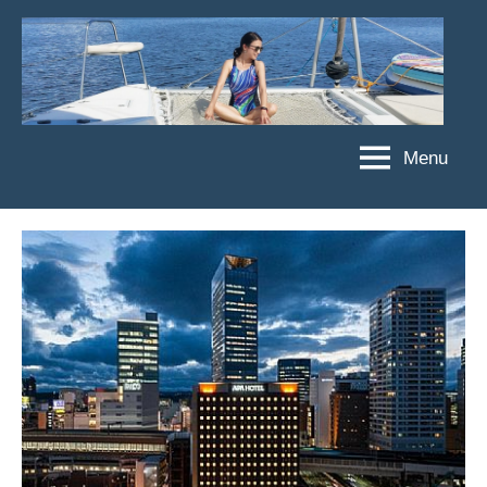
Skip
to
content
Menu
傑
★
傑
菲
菲
亞
亞
娃
娃
粉
JEFFIA
絲
FANG
團、
主
題
旅
遊、
達