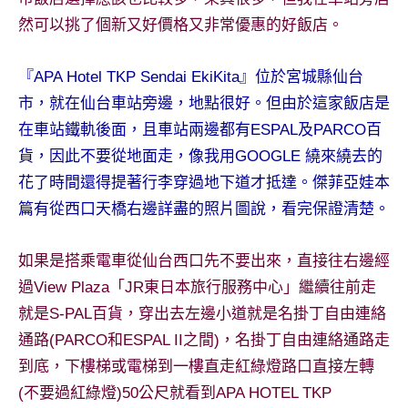
景
然可以挑了個新又好價格又非常優惠的好飯店。
節
目
主
『APA Hotel TKP Sendai EkiKita』位於宮城縣仙台
持、
市，就在仙台車站旁邊，地點很好。但由於這家飯店是
吳
在車站鐵軌後面，且車站兩邊都有ESPAL及PARCO百
哥
貨，因此不要從地面走，像我用GOOGLE 繞來繞去的
窟
泰
花了時間還得提著行李穿過地下道才抵達。傑菲亞娃本
國
篇有從西口天橋右邊詳盡的照片圖說，看完保證清楚。
旅
遊
如果是搭乘電車從仙台西口先不要出來，直接往右邊經
書
過View Plaza「JR東日本旅行服務中心」繼續往前走
作
者、
就是S-PAL百貨，穿出去左邊小道就是名掛丁自由連絡
各
通路(PARCO和ESPAL II之間)，名掛丁自由連絡通路走
發
到底，下樓梯或電梯到一樓直走紅綠燈路口直接左轉
表
(不要過紅綠燈)50公尺就看到APA HOTEL TKP
會