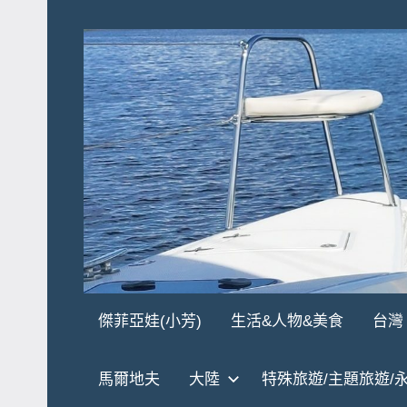
Skip
to
content
傑
★
傑菲亞娃(小芳)
生活&人物&美食
台灣
傑
菲
菲
馬爾地夫
大陸
特殊旅遊/主題旅遊/
亞
亞
娃