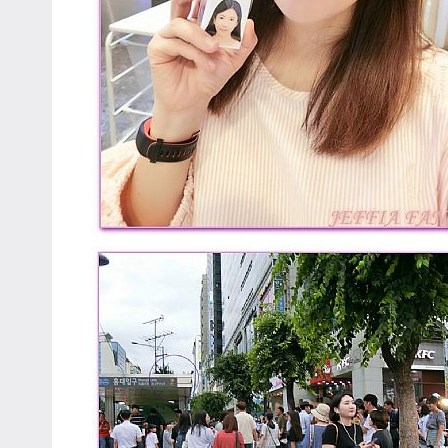
專
欄、
觀
光
局
合
作
達
人
對
象。
★