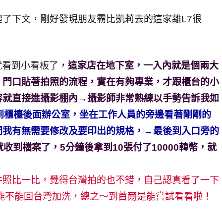
了下文，剛好發現朋友霸比凱莉去的這家離L7很
』路邊就看到小看板了，
這家店在地下室，一入內就是個兩大
，門口貼著拍照的流程，實在有夠專業，才跟櫃台的小
容就直接進攝影棚內→攝影師非常熟練以手勢告訴我如
就到櫃檯後面辦公室，坐在工作人員的旁邊看著剛剛的
問我有無需要修改及要印出的規格，→最後到入口旁的
收到檔案了，5分鐘後拿到10張付了10000韓幣，就
件照比一比，覺得台灣拍的也不錯，自己認真看了一下
道能不能回台灣加洗，總之～到首爾是能嘗試看看啦！