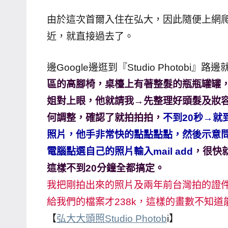
哥
由於這次首爾入住在弘大，因此隨便上網爬
窟
近，就直接過去了。
泰
國
邊Google邊逛到『Studio Photobi
旅
區的高腳椅，桌檯上有著整髮的瓶瓶罐罐
遊
書
姐對上眼，他就請我→先整理好頭髮及妝
作
何調整，確認了就拍拍拍，
不到20秒→
者、
照片，他手非常快的點點點點，然後示意
各
電腦點選自己的照片輸入mail add
，很快就
發
這樣不到20分鐘全都搞定。
表
我把剛拍出來的照片及兩年前台灣拍的證
會
及
給我們的檔案才238k，這樣的畫數不知
活
【
弘大大頭照Studio Photob
i】
動