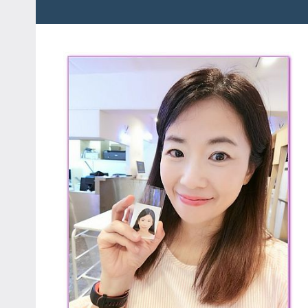
粉
娃
絲
團、
JEFFIA
主
FANG
題
旅
遊、
達
人
帶
路、
旅
遊
節
目
來