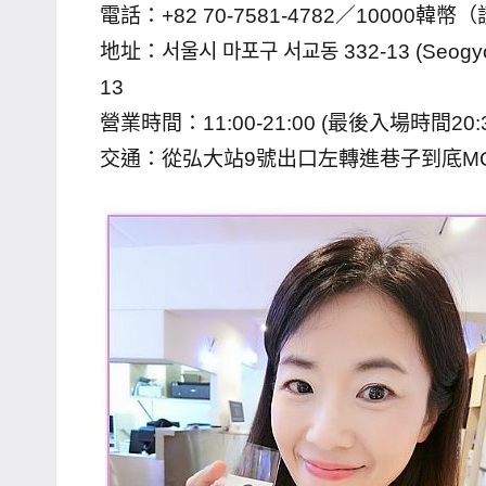
電話：+82 70-7581-4782／10000韓幣（
主
地址：서울시 마포구 서교동 332-13 (Seogyo-d
持、
13
學
營業時間：11:00-21:00 (最後入場時間20
校
企
交通：從弘大站9號出口左轉進巷子到底MCM
業
講
座、
部
落
客
及
旅
遊
雜
誌