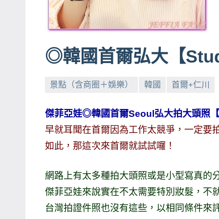
賓、
News
金
◎韓國首爾弘大【Studi
探
號
節
景點（含商圈＋娛樂）
韓國
首爾+仁川
目
班
傑菲亞娃◎韓國首爾Seoul弘大拍大頭照【St
底、
早就耳聞在首爾因為工作太競爭，一定要
外
如此，那這次來首爾就試試囉！
景
節
網路上有太多種拍大頭照或是小型寫真的
目
傑菲亞娃來說實在不太需要特別妝髮，不
主
持、
台灣拍證件照也沒有這些，以相同條件來
吳