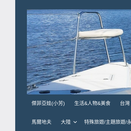
Skip
to
content
傑
★
傑菲亞娃(小芳)
生活&人物&美食
台灣
傑
菲
菲
馬爾地夫
大陸
特殊旅遊/主題旅遊/
亞
亞
娃