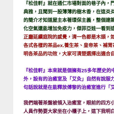
『松佳軒』就在通仁市場對面的巷子內，
主
典雅，且聞到一股薄薄的樹木香，在這炎
持、
的簡介才知道屋主本著環保主義，整個建
學
化空氣還能增加免疫力，傑菲亞娃一看到
校
企
正廳延續庭院的感覺，清一色都是木頭，
業
各式各樣的茶品ex.養生茶、皇帝茶、補
講
明各茶品的功效，大家可清楚選擇出適合
座、
部
『松佳軒』本來就是個擁有25多年歷史的
落
客
外，設有的治癒室及「艾灸」自然有說服力
及
句話說就是在能釋放傅黎的治癒室進行「
旅
遊
我們端著茶盤被領入治癒室，眼前的四方
雜
人員作勢要大家坐在小櫃子上，這下我明白
誌