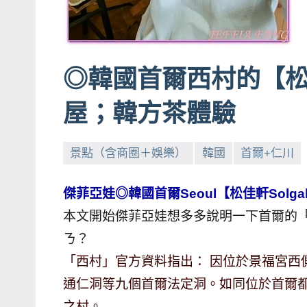
賓、
News
金
◎韓國首爾西村的【
探
號
屋；韓方茶體驗
節
目
景點（含商圈＋娛樂）
韓國
首爾+仁川
班
底、
外
傑菲亞娃◎韓國首爾Seoul【松佳軒Sol
景
本文開始傑菲亞娃想多多說明一下首爾的
節
ㄋ？
目
「西村」官方資料指出： 因位於景福宮西
主
通仁洞等九個首爾法定洞。如同位於首爾
持、
之村。
吳