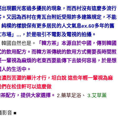
經出現觀光客過多擾民的現象，而西村沒有這麼多流行
客。又因為西村在青瓦台附近受限許多建築規定，不能
純樸的樣貌保有更多居民的人文氣息ex.60多年的舊
仁市場」…，於是吸引不電影及電視的拍攝。
，韓國自然也是。
「韓方茶」本源自於中國，傳到韓國
式的飲用配方。而韓方茶傳統的飲用方式需要長時間煎
輕一輩視為麻煩的老東西要能傳下去談何容易，於是想
國人的生活中。
濃烈苦澀的藥汁才行，坦白說 這些年輕一輩視為麻
我們在松佳軒可以這麼做
韓茶配方，提供大家選擇。
2.藥草足浴、
3.艾草薰
播影音 ■