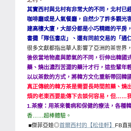
哥
其實西村與北村有非常大的不同，北村已
窟
咖啡廳或是人氣餐廳，自然少了許多觀光
泰
建高樓大廈，大部分都是小巧精緻的平房，
國
書攤「隊伍書店」、還有同前交易的「通
旅
很多文獻都指出華人影響了亞洲的茶世界
遊
後依當地物產與節氣的不同，衍伸出韓國
書
作
藥、燒出濃烈苦澀的藥汁才行，這些輩年
者、
以以茶飲的方式，將韓方文化重新帶回韓
各
真正傳統的韓方茶是需要長時間煎藥、燒出
發
煩的老東西要能傳下去談何容易，但……
表
1.茶療：用茶來養病和保健的療法，各種
會
及
香……超棒體驗。
活
■傑菲亞娃◎
首爾西村的【松佳軒】
FB直
動