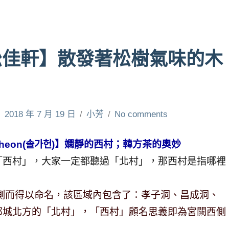
松佳軒】散發著松樹氣味的木
2018 年 7 月 19 日
小芳
No comments
gaheon(솔가헌)】嫻靜的西村；韓方茶的奧妙
「西村」，大家一定都聽過「北村」，那西村是指哪裡
側而得以命名，該區域內包含了：孝子洞、昌成洞、
都城北方的「北村」，「西村」顧名思義即為宮闕西側