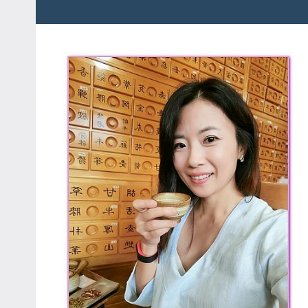
粉
娃
絲
團、
JEFFIA
主
FANG
題
旅
遊、
達
人
帶
路、
旅
遊
節
目
來