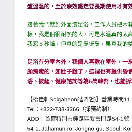
盤溫溫的，至於療效鐵定要長期使用才有
專
欄、
接著我們就到外面泡足浴，工作人員把木
觀
光
板，我是個很耐熱的人，可是水溫真的太
局
我忍５秒鐘，但真的是燙燙燙，果真我的
合
作
足浴有分室內外，我個人喜歡在室外，一
達
頗療癒的，如肚子餓了，這裡也有提供餐
人
浴、披薩、健康諮詢等為5萬韓幣，也能拆
對
象。
【松佳軒Solgaheon(솔가헌)】營業時間11:0
★
Tel：+822-738-3366（採預約制）
ADD：首爾特別市鍾路區紫霞門路54-1號
54-1, Jahamun-ro, Jongno-gu, Seoul, Ko