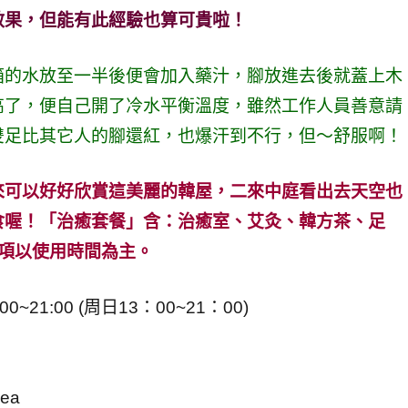
效果，但能有此經驗也算可貴啦！
箱的水放至一半後便會加入藥汁，腳放進去後就蓋上木
高了，便自己開了冷水平衡溫度，雖然工作人員善意請
雙足比其它人的腳還紅，也爆汗到不行，但～舒服啊！
來可以好好欣賞這美麗的韓屋，二來中庭看出去天空也
食喔！「治癒套餐」含：治癒室、艾灸、韓方茶、足
項以使用時間為主。
0~21:00 (周日13：00~21：00)
rea