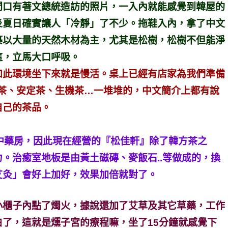
門口有著文總統造訪的照片，一入內就能感覺到韓屋的
炎夏日確實讓人「冷靜」了不少。拖鞋入內，拿了中文
築以大量的天然木材為主，尤其是松樹，松樹不但能淨
這，立馬大口呼吸。
如此環境坐下來就是慢活。桌上已經有店家為我們準備
胃茶、安定茶、生機茶…一堆堆的，中文簡介上都有說
自己的茶品。
中藥房，因此現在經營的『松佳軒』除了韓方茶之
。治癒室地板是由黃土磁磚、麥飯石..等做成的，換
艾灸」會好上加好，效果加倍就對了。
小櫃子內點了燭火，據說還加了艾草及其它草藥，工作
了，這就是燻子宮的療程嘛，坐了15分鐘就感覺下