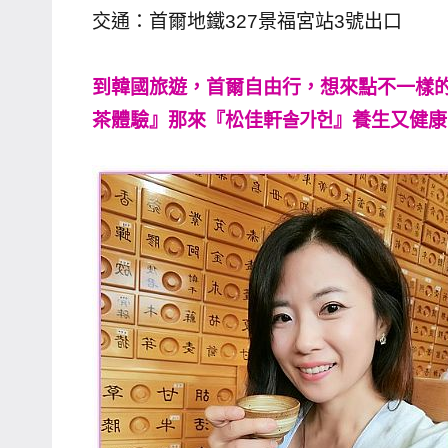
交通：首爾地鐵327景福宮站3號出口
到韓國旅遊，首爾自由行，想來點不一樣
茶體驗』那來『松佳軒솔가헌』養生又健