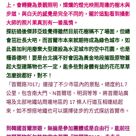
上，會轉變為景觀照明，燦爛的燈光映照周邊的樹木與
專
欄、
步道，與白天的感覺是完全不同的，關於這點看到攝影
觀
大師的照片果真別有一番風情。
光
探訪過後傑菲亞娃覺得雖然目前花樹稱不了場面，但總
局
會茁壯長大吧，而首爾市本來就期待成為綠色城市，如
合
此善加利用廢棄大型建設為水泥城市的空中花園，也是
作
達
種善德吧！要是台北搞不好會因為黃金地段摧毀原物蓋
人
起大型建築物也不一定，能多些對身體有益的花花草草
對
怎麼說都好，對不！
象。
『首爾路7017』連接了不少市區內的景點，總度約1.7
★
公里，包含南大門、N首爾塔、明洞等等，將首爾站廣
場及北部地鐵站周邊地區的 17 條人行道互相連結起
來，如不想搭地鐵也可以選擇徒步的方式探訪首爾市。
到韓國首爾旅遊，無論是參加團體或是自由行，能前往