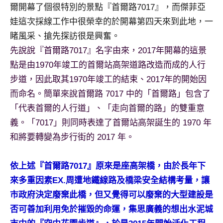
景
爾開幕了個很特別的景點『首爾路7017』，而傑菲亞
節
娃這次採線工作中很榮幸的於開幕第四天來到此地，一
目
睹風采、搶先探訪很是興奮。
主
先說說『首爾路7017』名字由來，2017年開幕的這景
持、
吳
點是由1970年竣工的首爾站高架道路改造而成的人行
哥
步道，因此取其1970年竣工的結束、2017年的開始因
窟
而命名。簡單來說首爾路 7017 中的「首爾路」包含了
泰
「代表首爾的人行道」、「走向首爾的路」的雙重意
國
旅
義。「7017」則同時表達了首爾站高架誕生的 1970 年
遊
和將要轉變為步行街的 2017 年。
書
作
依上述『首爾路7017』原來是座高架橋，由於長年下
者、
來多重因素EX.周遭地鐵線路及橋梁安全結構考量，讓
各
發
市政府決定廢棄此橋，但又覺得可以廢棄的大型建設是
表
否可善加利用免於摧毀的命運，集思廣義的想出水泥城
會