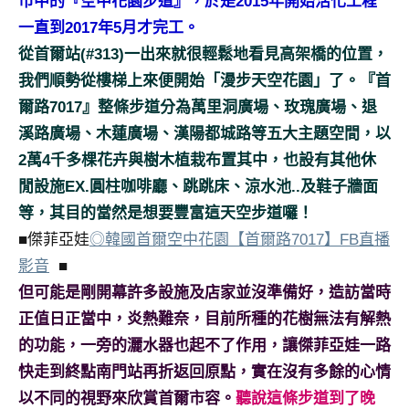
市中的『空中花園步道』，於是2015年開始活化工程
及
一直到2017年5月才完工。
活
從首爾站(#313)一出來就很輕鬆地看見高架橋的位置，
動
主
我們順勢從樓梯上來便開始「漫步天空花園」了。『首
持、
爾路7017』整條步道分為萬里洞廣場、玫瑰廣場、退
學
溪路廣場、木蓮廣場、漢陽都城路等五大主題空間，以
校
2萬4千多棵花卉與樹木植栽布置其中，也設有其他休
企
閒設施EX.圓柱咖啡廳、跳跳床、涼水池..及鞋子牆面
業
講
等，其目的當然是想要豐富這天空步道囉！
座、
■傑菲亞娃
◎韓國首爾空中花園【首爾路7017】FB直播
部
影音
■
落
但可能是剛開幕許多設施及店家並沒準備好，造訪當時
客
正值日正當中，炎熱難奈，目前所種的花樹無法有解熱
及
旅
的功能，一旁的灑水器也起不了作用，讓傑菲亞娃一路
遊
快走到終點南門站再折返回原點，實在沒有多餘的心情
雜
以不同的視野來欣賞首爾市容。
聽說這條步道到了晚
誌