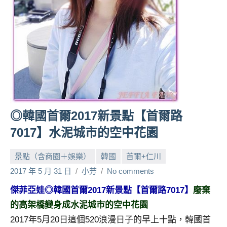
人
帶
路、
旅
遊
節
目
來
賓、
◎韓國首爾2017新景點【首爾路
News
7017】水泥城市的空中花園
金
探
景點（含商圈＋娛樂）
韓國
首爾+仁川
號
節
2017 年 5 月 31 日
小芳
No comments
目
傑菲亞娃◎韓國首爾2017新景點【首爾路7017】
廢棄
班
的高架橋變身成水泥城市的空中花園
底、
外
2017年5月20日這個520浪漫日子的早上十點，韓國首