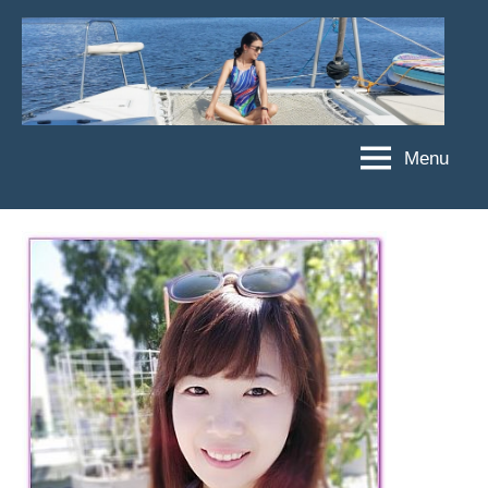
Skip
to
content
Menu
傑
★
傑
菲
菲
亞
亞
娃
娃
粉
JEFFIA
絲
FANG
團、
主
題
旅
遊、
達