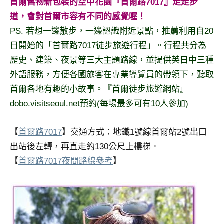
首爾舊物新包裝的空中花園『首爾路7017』走走步
道，會對首爾市容有不同的感覺喔！
PS. 若想一邊散步，一邊認識附近景點，推薦利用自20
日開始的「首爾路7017徒步旅遊行程」。行程共分為
歷史、建築、夜景等三大主題路線，並提供英日中三種
外語服務，方便各國旅客在專業導覽員的帶領下，聽取
首爾各地有趣的小故事。『首爾徒步旅遊網站』
dobo.visitseoul.net預約(每場最多可有10人參加)
【
首爾路7017
】交通方式：地鐵1號線首爾站2號出口
出站後左轉，再直走約130公尺上樓梯。
【
首爾路7017夜間路線參考
】