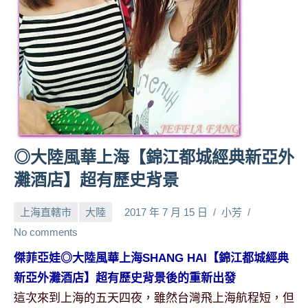
人
帶
路、
旅
遊
節
目
來
賓、
◎大陸風華上海【錦江都城經典新亞外
News
灘酒店】超有歷史背景
金
探
上海直轄市
大陸
2017 年 7 月 15 日
小芳
號
節
No comments
目
傑菲亞娃◎大陸風華上海SHANG HAI【錦江都城經典
班
新亞外灘酒店】超有歷史背景後的重新出發
底、
外
這次來到上海的五天四夜，雖然台灣飛上海航程短，但