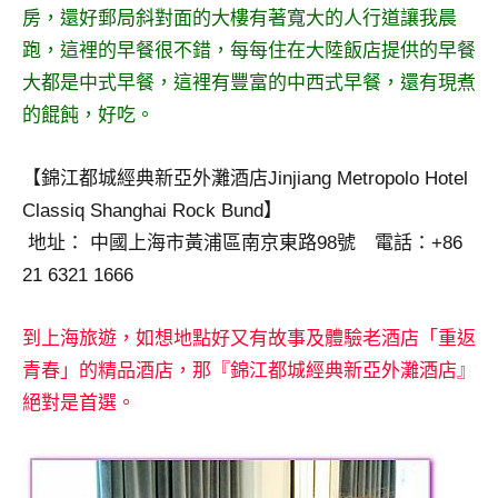
房，還好郵局斜對面的大樓有著寬大的人行道讓我晨
專
跑，這裡的早餐很不錯，每每住在大陸飯店提供的早餐
欄、
觀
大都是中式早餐，這裡有豐富的中西式早餐，還有現煮
光
的餛飩，好吃。
局
合
【錦江都城經典新亞外灘酒店Jinjiang Metropolo Hotel
作
Classiq Shanghai Rock Bund】
達
人
地址： 中國上海市黃浦區南京東路98號 電話：+86
對
21 6321 1666
象。
★
到上海旅遊，如想地點好又有故事及體驗老酒店「重返
青春」的精品酒店，那『錦江都城經典新亞外灘酒店』
絕對是首選。