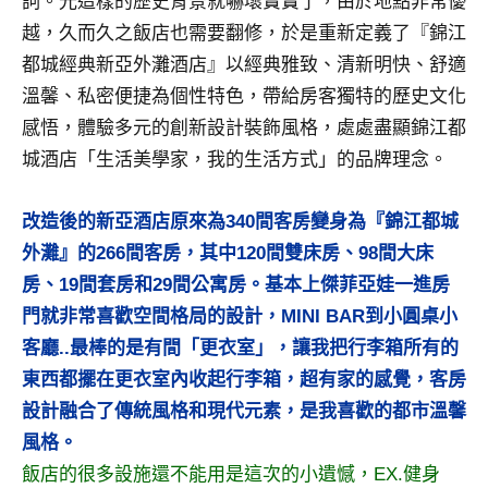
詞。光這樣的歷史背景就嚇壞寶寶了，由於地點非常優
及
越，久而久之飯店也需要翻修，於是重新定義了『錦江
活
都城經典新亞外灘酒店』以經典雅致、清新明快、舒適
動
主
溫馨、私密便捷為個性特色，帶給房客獨特的歷史文化
持、
感悟，體驗多元的創新設計裝飾風格，處處盡顯錦江都
學
城酒店「生活美學家，我的生活方式」的品牌理念。
校
企
改造後的新亞酒店原來為340間客房變身為『錦江都城
業
講
外灘』的266間客房，其中120間雙床房、98間大床
座、
房、19間套房和29間公寓房。基本上傑菲亞娃一進房
部
門就非常喜歡空間格局的設計，MINI BAR到小圓桌小
落
客廳..最棒的是有間「更衣室」，讓我把行李箱所有的
客
東西都擺在更衣室內收起行李箱，超有家的感覺，客房
及
旅
設計融合了傳統風格和現代元素，是我喜歡的都市溫馨
遊
風格。
雜
飯店的很多設施還不能用是這次的小遺憾，EX.健身
誌