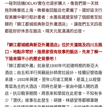
景
一碰到班機DELAY實在也是折騰人，像我們第一天就
節
拖到晚餐抵上海，晚餐後回飯店也累癱了，還好這次行
目
程美麗中華行程計畫者：水團長葳葳安排了個超賓至如
主
歸的『錦江都城經典新亞外灘酒店』，讓我們五天四夜
持、
吳
都能好好休息在飯店，隔天元氣滿滿的出發。
哥
窟
『錦江都城經典新亞外灘酒店』位於天潼路及四川北路
泰
口，地點非常好，這是家很有故事的飯店，先來了解一
國
旅
下這來頭不小的歷史背景吧！
遊
『錦江都城外灘』前身是1930年代初建時期的新亞大
書
酒店；由五和洋行英籍設計師席拉設計，桂蘭記營造廠
作
承建，1933年興建，翌年1月竣工開業，是滬上以經營
者、
粵菜為主的大酒店，同時也是第一家由中國人開的酒
各
發
店。抗日戰爭期間，周恩來和葉挺在此密會，不知有多
表
少「潛伏」故事在此發生，胡適、林語堂等都親筆題
會