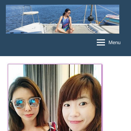
Skip
to
content
Menu
傑
★
傑
菲
菲
亞
亞
娃
娃
粉
JEFFIA
絲
FANG
團、
主
題
旅
遊、
達