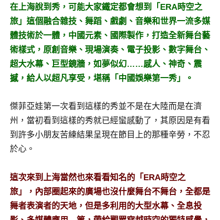
景
在上海說到秀，可能大家鐵定都會想到「ERA時空之
節
旅」這個融合雜技、舞蹈、戲劇、音樂和世界一流多媒
目
體技術於一體，中國元素、國際製作，打造全新舞台藝
主
術樣式，原創音樂、現場演奏、電子投影、數字舞台、
持、
吳
超大水幕、巨型鏡牆，如夢似幻……感人、神奇、震
哥
撼，給人以超凡享受，堪稱「中國娛樂第一秀」。
窟
泰
傑菲亞娃第一次看到這樣的秀並不是在大陸而是在濟
國
州，當初看到這樣的秀就已經蠻感動了，其原因是有看
旅
遊
到許多小朋友苦練結果呈現在節目上的那種辛勞，不忍
書
於心。
作
者、
這次來到上海當然也來看看知名的「ERA時空之
各
發
旅」，內部圈起來的廣場也沒什麼舞台不舞台，全都是
表
舞者表演者的天地，但是多利用的大型水幕、全息投
會