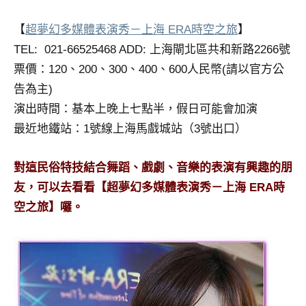
專
【
超夢幻多媒體表演秀－上海 ERA時空之旅
】
欄、
觀
TEL: 021-66525468 ADD: 上海閘北區共和新路2266號
光
票價：120、200、300、400、600人民幣(請以官方公
局
告為主)
合
演出時間：基本上晚上七點半，假日可能會加演
作
最近地鐵站：1號線上海馬戲城站（3號出口）
達
人
對
對這民俗特技結合舞蹈、戲劇、音樂的表演有興趣的朋
象。
友，可以去看看【超夢幻多媒體表演秀－上海 ERA時
★
空之旅】囉。