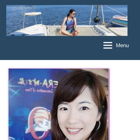
Skip
to
content
Menu
傑
★
傑
菲
菲
亞
亞
娃
娃
粉
JEFFIA
絲
FANG
團、
主
題
旅
遊、
達