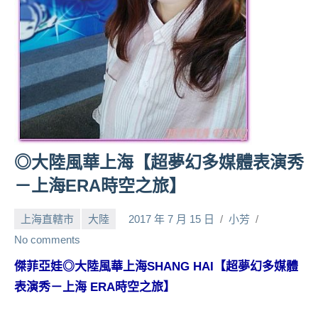
人
帶
路、
旅
遊
節
目
來
賓、
◎大陸風華上海【超夢幻多媒體表演秀
News
－上海ERA時空之旅】
金
探
上海直轄市
大陸
2017 年 7 月 15 日
小芳
號
節
No comments
目
傑菲亞娃◎大陸風華上海SHANG HAI【超夢幻多媒體
班
表演秀－上海 ERA時空之旅】
底、
外