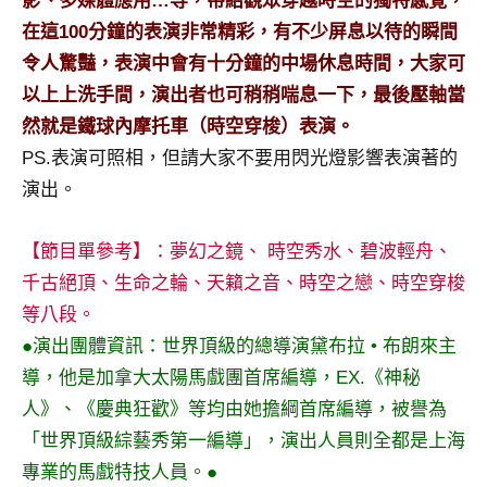
影、多媒體應用…等，帶給觀眾穿越時空的獨特感覺，
及
在這100分鐘的表演非常精彩，有不少屏息以待的瞬間
活
令人驚豔，表演中會有十分鐘的中場休息時間，大家可
動
主
以上上洗手間，演出者也可稍稍喘息一下，最後壓軸當
持、
然就是鐵球內摩托車（時空穿梭）表演。
學
PS.表演可照相，但請大家不要用閃光燈影響表演著的
校
演出。
企
業
講
【節目單參考】：夢幻之鏡、 時空秀水、碧波輕舟、
座、
千古絕頂、生命之輪、天籟之音、時空之戀、時空穿梭
部
等八段。
落
●演出團體資訊：世界頂級的總導演黛布拉 • 布朗來主
客
導，他是加拿大太陽馬戲團首席編導，EX.《神秘
及
旅
人》、《慶典狂歡》等均由她擔綱首席編導，被譽為
遊
「世界頂級綜藝秀第一編導」，演出人員則全都是上海
雜
專業的馬戲特技人員。●
誌