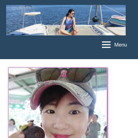
Skip
to
content
Menu
傑
★
傑
菲
菲
亞
亞
娃
娃
粉
JEFFIA
絲
FANG
團、
主
題
旅
遊、
達