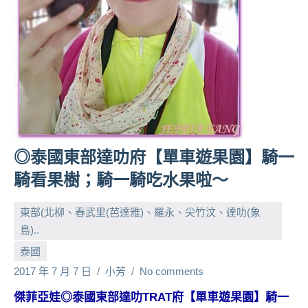
人
帶
路、
旅
遊
節
目
來
賓、
◎泰國東部達叻府【單車遊果園】騎一
News
騎看果樹；騎一騎吃水果啦～
金
探
東部(北柳、春武里(芭達雅)、羅永、尖竹汶、達叻(象
號
節
島)..
目
泰國
班
2017 年 7 月 7 日
小芳
No comments
底、
外
傑菲亞娃◎泰國東部達叻TRAT府【單車遊果園】騎一