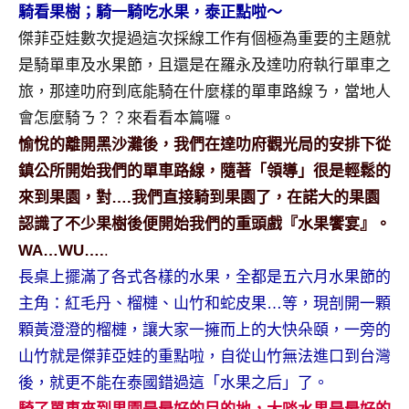
景
騎看果樹；騎一騎吃水果，泰正點啦～
節
傑菲亞娃數次提過這次採線工作有個極為重要的主題就
目
是騎單車及水果節，且還是在羅永及達叻府執行單車之
主
旅，那達叻府到底能騎在什麼樣的單車路線ㄋ，當地人
持、
吳
會怎麼騎ㄋ？？來看看本篇囉。
哥
愉悅的離開黑沙灘後，我們在達叻府觀光局的安排下從
窟
鎮公所開始我們的單車路線，隨著「領導」很是輕鬆的
泰
來到果園，對….我們直接騎到果園了，在諾大的果園
國
認識了不少果樹後便開始我們的重頭戲『水果饗宴』。
旅
遊
WA…WU….
.
書
長桌上擺滿了各式各樣的水果，全都是五六月水果節的
作
主角：紅毛丹、榴槤、山竹和蛇皮果…等，現剖開一顆
者、
顆黃澄澄的榴槤，讓大家一擁而上的大快朵頤，一旁的
各
發
山竹就是傑菲亞娃的重點啦，自從山竹無法進口到台灣
表
後，就更不能在泰國錯過這「水果之后」了。
會