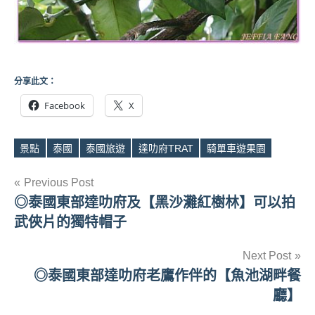
分享此文：
Facebook
X
景點
泰國
泰國旅遊
達叻府TRAT
騎單車遊果園
Tags
文
Previous Post
◎泰國東部達叻府及【黑沙灘紅樹林】可以拍
章
武俠片的獨特帽子
導
Next Post
覽
◎泰國東部達叻府老鷹作伴的【魚池湖畔餐
廳】