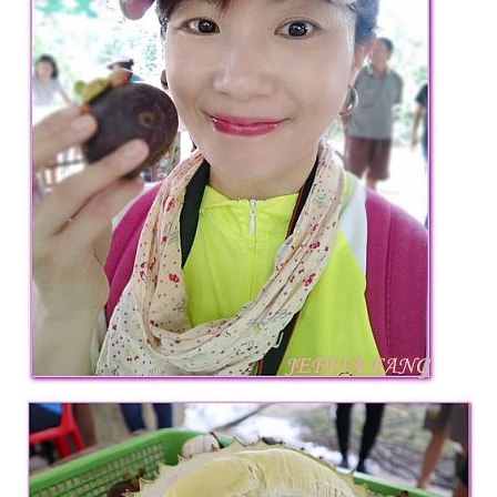
專
欄、
觀
光
局
合
作
達
人
對
象。
★