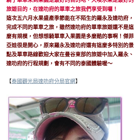
騎了單車來到果園是最好的目的地，大啖水果是最好的
及
旅遊目的，在達叻府的單車之旅我們享受到囉！
活
這次五六月水果盛產季節能在不陌生的羅永及達叻府，
動
主
完成不同的單車之旅，雖然達叻府的單車旅遊還不是這
持、
麼有規模，但想想騎單車入果園是多麼酷的事啊！傑菲
學
亞娃很是開心，原來羅永及達叻府還有這麼多特別的景
校
點及單車路線歡迎大家在曼谷東部的旅遊中加入羅永、
企
達叻府的行程規劃，會有不同的泰國體驗喔～
業
講
座、
【
泰國觀光局達叻府分局官網
】
部
落
客
及
旅
遊
雜
誌