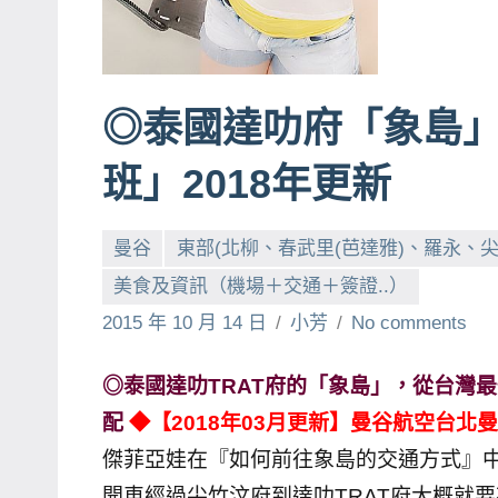
賓、
News
金
◎泰國達叻府「象島
探
號
班」2018年更新
節
目
曼谷
東部(北柳、春武里(芭達雅)、羅永、尖竹
班
底、
美食及資訊（機場＋交通＋簽證..）
外
2015 年 10 月 14 日
小芳
No comments
景
節
◎泰國達叻TRAT府的「象島」，從台灣
目
配
◆【2018年03月更新】曼谷航空台
主
傑菲亞娃在『如何前往象島的交通方式』
持、
開車經過尖竹汶府到達叻TRAT府大概就
吳