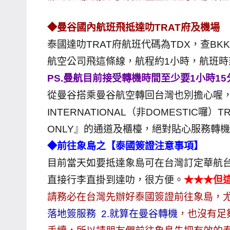
◆曼谷國內航班飛抵達叻TRAT府及機場
泰國達叻TRAT府航班代碼為TDX，查BKK-
航空公司飛這條線，航程約1小時，航班時
PS.曼航目前接受轉機時間至少要1小時1
從曼谷搭乘曼谷航空轉回台灣也別擔心喔
INTERNATIONAL（非DOMESTIC囉）
ONLY』的通道及櫃檯，絕對貼心服務轉
◆前往象島之【泰國簽證注意事項】
目前當天如要抵達象島可在台灣訂定華航台
直接行李直掛到達叻，很方便。
★★★但
請務必在台灣先辦好泰國簽證前往象島，
落地簽服務 2.就算在曼谷轉機
，也沒有足