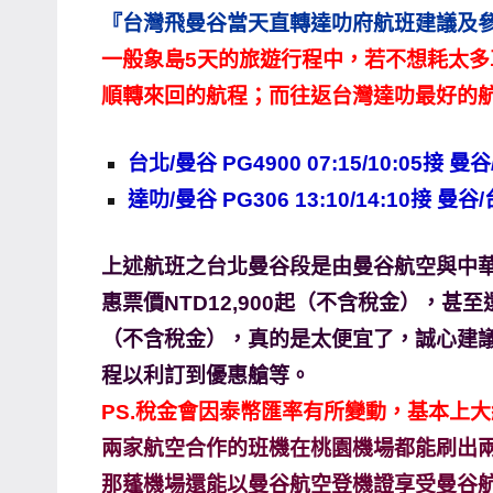
『台灣飛曼谷當天直轉達叻府航班建議及
專
一般象島5天的旅遊行程中，若不想耗太
欄、
觀
順轉來回的航程；而往返台灣達叻最好的
光
局
台北/曼谷 PG4900 07:15/10:05接 曼谷/
合
達叻/曼谷 PG306 13:10/14:10接 曼谷/台
作
達
上述航班之台北曼谷段是由曼谷航空與中
人
惠票價NTD12,900起（不含稅金），甚
對
（不含稅金），真的是太便宜了，誠心建
象。
★
程以利訂到優惠艙等。
PS.稅金會因泰幣匯率有所變動，基本上大約N
兩家航空合作的班機在桃園機場都能刷出
那蓬機場還能以曼谷航空登機證享受曼谷