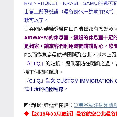
RAI、PHUKET、KRABI、SAMU
主
出第二段登機證（曼谷BKK－達叻TRAT）
持、
就可以了。
學
曼谷國內轉機登機閘口區雖然都有餐廳及
校
企
AIRWAYS)的休息室，繽紛的休息室十
業
是獨家，讓旅客們利用時間嚐嚐點心，悠
講
PS.而從象島曼航轉國際飛台北，基本上
座、
『C.I.Q』
的貼紙，讓乘客貼在明顯之處，
部
機下個國際航班。
落
『C.I.Q』全文:CUSTOM IMMIGRAT
客
及
或出境的通關程序。
旅
遊
◤傑菲亞娃延伸閱讀：
◎曼谷蘇汪納蓬機場
雜
◆【2018年03月更新】曼谷航空台北
誌