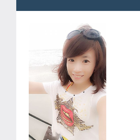
粉
娃
絲
團、
JEFFIA
主
FANG
題
旅
遊、
達
人
帶
路、
旅
遊
節
目
來