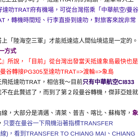
好達叻TRAT府有機場，可從台灣搭乘「中華航空/曼谷
AT，轉機時間短、行李直掛到達叻，對旅客來說非常
搭上「陸海空三軍」才能抵達這人間仙境這是一定的。
唯一方式
式』所說，「目前」從台灣出發當天抵達象島最快也是
谷轉接PG305至達叻TRAT=>渡輪=>象島
飛抵達叻TRAT，相信我～目前
只有中華航空CI833
就不在此贅述了，而到了第２段曼谷轉機，傑菲亞娃就
內線，大部分是清邁、清萊、普吉、喀比、蘇梅等，
象
，
只要在曼谷一下飛機沿著指標TRANSFER
線)，看到TRANSFER TO CHIANG MAI、CHIANG