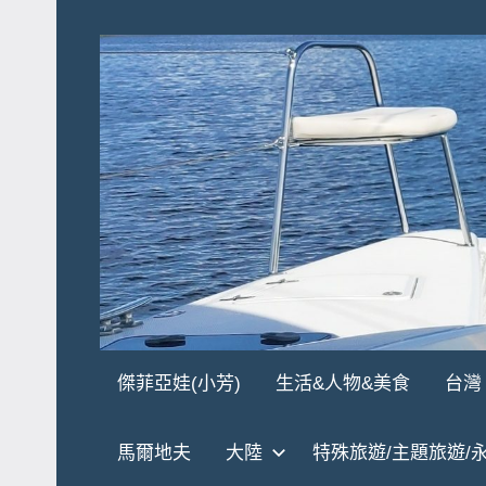
Skip
to
content
傑
★
傑菲亞娃(小芳)
生活&人物&美食
台灣
傑
菲
菲
馬爾地夫
大陸
特殊旅遊/主題旅遊/
亞
亞
娃