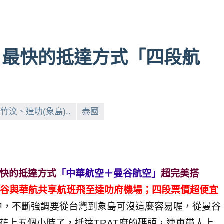
」最快的抵達方式「四段航
汶、達叻(象島)..
泰國
最快的抵達方式
「中華航空＋曼谷航空」
超完美搭
北曼谷與華航共享航班飛至達叻府機場；四段票價超便宜
中，不斷強調要從台灣到象島可沒這麼容易喔，從曼谷
要花上五個小時了，抵達TRAT府的碼頭，連車帶人上