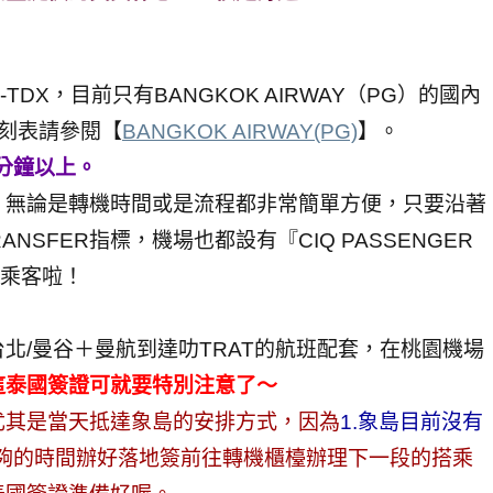
TDX，目前只有BANGKOK AIRWAY（PG）的國內
刻表請參閱【
BANGKOK AIRWAY(PG)
】。
5分鐘以上。
，無論是轉機時間或是流程都非常簡單方便，只要沿著
TRANSFER指標，機場也都設有『CIQ PASSENGER
機乘客啦！
北/曼谷＋曼航到達叻TRAT的航班配套，在桃園機場
這泰國簽證可就要特別注意了～
尤其是當天抵達象島的安排方式，因為
1.象島目前沒有
夠的時間辦好落地簽前往轉機櫃檯辦理下一段的搭乘