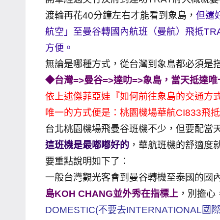
哥
渡輪再花40分鐘左右才能看到象島，
但還
窟
航空」至曼谷轉國內航班（曼航）飛抵TR
泰
方便。
國
無論是哪種方式，從台灣到象島都必須是
旅
◆台灣=>曼谷=>達叻=>象島，當天抵達
遊
依上述傑菲亞娃『如何前往象島的交通方
書
作
唯一的方式便是：桃園機場華航CI833飛抵曼
者、
台北桃園機場飛曼谷班機不少，但要配當天
各
這班機是最嘟嘟好的
，華航班機的舒適度
發
要重點說明如下了：
表
一般台灣觀光客會到曼谷轉機至泰國的國
會
及
島KOH CHANG並外秀在指標上
，別擔心
活
DOMESTIC(不要去INTERNATIONAL國際
動