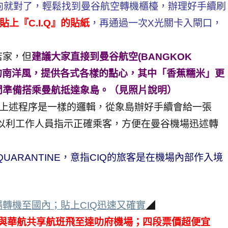
I往那方向就對了，輕鬆找到曼谷航空轉機櫃檯，辦理好手續刷
貼上『C.I.Q』的貼紙
，再通過一次X光關卡入閘口，
店家，但
建議大家直接到曼谷航空(BANGKOK
足的南洋風，提供各式各樣的點心，其中「香蕉糯米」更
閒準備搭乘曼航抵達象島。（見照片說明）
跟上述程序是一樣的邏輯，從象島辦好手續會給一張
以利工作人員指示正確乘客，方便在曼谷機場迅述轉
ION QUARANTINE，意指CIQ的旅客是在機場內部作入境
轉機至國內；貼上CIQ迅速又確實
◢
曼谷與華航共享航班飛至達叻府機場；四段票價超便宜