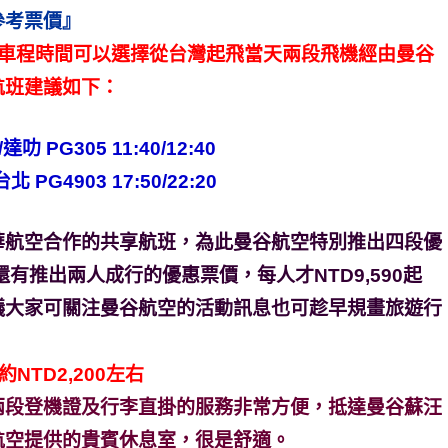
參考票價』
多車程時間可以選擇從台灣起飛當天兩段飛機經由曼谷
航班建議如下：
達叻 PG305 11:40/12:40
北 PG4903 17:50/22:20
華航空合作的共享航班，為此曼谷航空特別推出四段優
至還有推出兩人成行的優惠票價，每人才NTD9,590起
議大家可關注曼谷航空的活動訊息也可趁早規畫旅遊行
TD2,200左右
兩段登機證及行李直掛的服務非常方便，抵達曼谷蘇汪
航空提供的貴賓休息室，很是舒適。