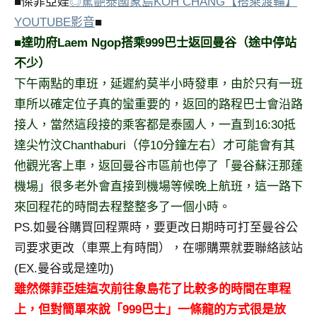
■傑菲亞娃
◎驚艷泰國象島KOH CHANG【搭乘渡輪】
專
YOUTUBE影音
■
欄、
■達叻府Laem Ngop搭乘999巴士返回曼谷（途中停站
觀
不少）
光
下午兩點的車班，延遲約莫半小時發車，由於只有一班
局
合
車所以確定位子真的蠻重要的，返回的路程巴士會沿路
作
接人，當然這段接的乘客都是泰國人，一直到16:30抵
達
達尖竹汶Chanthaburi（停10分鐘左右）才可能會有其
人
他觀光客上車，返回曼谷市區前也停了「曼谷蘇汪那蓬
對
象。
機場」很多老外會直接到機場等候晚上航班，這一路下
★
來回程花的時間去程整整多了一個小時。
PS.如曼谷購買回程票時，要更改日期時可打至曼谷公
司要求更改（車票上有時間），在哪購票就要聯絡該站
(EX.曼谷或是達叻)
雖然傑菲亞娃這次前往象島花了比較多的時間在車程
上，但對簡單來說「999巴士」一條龍的方式很是放