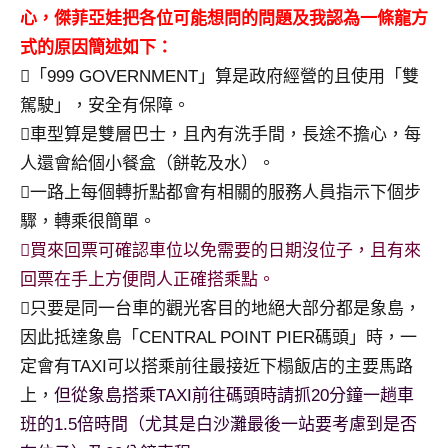
心，傑菲亞娃把各位可能想問的問題及我認為一條龍方
式的原因簡述如下：
「999 GOVERNMENT」算是政府經營的且使用「雙
駕駛」，安全有保障。
車型算是雙層巴士，且內有洗手間，長途不擔心，每
人還會給個小餐盒（餅乾及水）。
一路上每個轉折點都會有相關的服務人員指示下個步
驟，轉乘很簡單。
買來回票可確認車位以免需要的日期沒位子，且有來
回票在手上方便問人正確搭乘點。
只要是同一台車的觀光客目的地絕大部分都是象島，
因此抵達象島「CENTRAL POINT PIER碼頭」時，一
定會有TAXI可以搭乘前往最接近下榻飯店的主要馬路
上，
但從象島搭乘TAXI前往碼頭時請抓20分鐘一趟車
班的1.5倍時間（尤其是白沙灘最後一站要考慮到是否