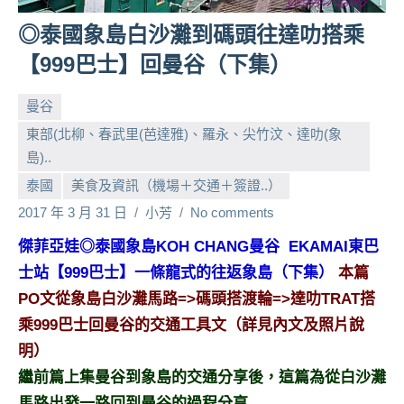
人
◎泰國象島白沙灘到碼頭往達叻搭乘
帶
【999巴士】回曼谷（下集）
路、
旅
遊
曼谷
節
東部(北柳、春武里(芭達雅)、羅永、尖竹汶、達叻(象
目
島)..
來
泰國
美食及資訊（機場＋交通＋簽證..）
賓、
2017 年 3 月 31 日
小芳
No comments
News
金
傑菲亞娃◎泰國象島KOH CHANG曼谷
EKAMAI
東巴
探
士站【999巴士】一條龍式的往返象島（下集）
本篇
號
PO文從象島白沙灘馬路=>碼頭搭渡輪=>達叻TRAT搭
節
目
乘999巴士回曼谷的交通工具文（詳見內文及照片說
班
明）
底、
繼前篇上集曼谷到象島的交通分享後，這篇為從白沙灘
外
馬路出發一路回到曼谷的過程分享