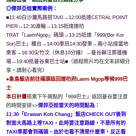
景
◎傑菲亞娃實際案例：
節
目
■11:40白沙灘馬路搭TAXI→12:00抵達CETRAL POINT
主
PIER→12:30渡輪→13:15抵達達叻
持、
TRAT「LaemNgop」碼頭→13:25抵達「999(Bor Kor
吳
Sor)巴士」櫃台→14:00車班14:30發車→兩小站接當地
哥
乘客→16:30尖竹汶（休息10分鐘）→曼谷蘇汪那蓬機
窟
泰
場→19:40抵曼谷東巴士站■
（過程照片均在文末詳細分
國
享，請耐心看完）
旅
●象島飯店前往碼頭返回達叻府Laem Mgop等候999巴
遊
士
書
本日計畫
搭乘下午兩點的「999巴士」返回曼谷要注意
作
者、
的時間安排=>
傑菲亞娃當天的時間點為：
各
11:30「Erawan Koh Chang」飯店CHECK OUT後到
發
對面大馬路上等TAXI，此時要注意路線，不是所有的
表
TAXI車都會到碼頭，由於也看不清是什麼車，反正看
會