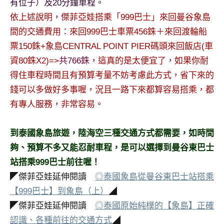
有位子）及20分鐘車程。
依上述說明，傑菲亞娃搭乘「999巴士」來回曼谷象島
間的交通費用：來回999巴士車票456銖＋來回渡輪船
票150銖+象島CENTRAL POINT PIER碼頭來回飯店(車
資80銖X2)=>
共766銖
，這真的是太便宜了，如果你耐
得住車程時間且有預算考量不妨考慮此方式，省下來的
錢可以多做好多事喔，況且一路下來都算容易搭乘，都
有專人服務，非常容易。
到泰國象島旅遊，陸海空三種交通方式都需要，如時間
夠、預算不多又能忍耐車程，是可以選擇到曼谷東巴士
站搭乘999巴士前往喔！
◤傑菲亞娃延伸閱讀
◎泰國象島從曼谷東巴士站搭乘
【999巴士】到象島（上）
◢
◤傑菲亞娃延伸閱讀
◎泰國原始純樸的【象島】正確
認識、各種前往的交通方式
◢