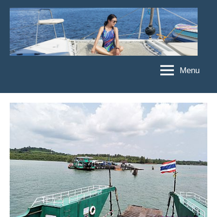
Skip
to
content
Menu
傑
★
傑
菲
菲
亞
亞
娃
娃
粉
JEFFIA
絲
FANG
團、
主
題
旅
遊、
達