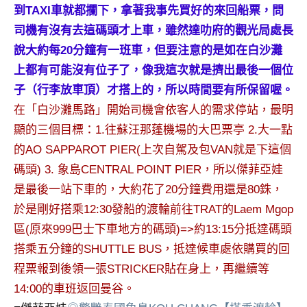
及
到TAXI車就都攔下，拿著我事先買好的來回船票，問
活
司機有沒有去這碼頭才上車，雖然達叻府的觀光局處長
動
說大約每20分鐘有一班車，但要注意的是如在白沙灘
主
上都有可能沒有位子了，像我這次就是擠出最後一個位
持、
子（行李放車頂）才搭上的，所以時間要有所保留喔。
學
校
在「白沙灘馬路」開始司機會依客人的需求停站，最明
企
顯的三個目標：1.往蘇汪那蓬機場的大巴票亭 2.大一點
業
的AO SAPPAROT PIER(上次自駕及包VAN就是下這個
講
碼頭) 3. 象島CENTRAL POINT PIER，所以傑菲亞娃
座、
是最後一站下車的，大約花了20分鐘費用還是80銖，
部
落
於是剛好搭乘12:30發船的渡輪前往TRAT的Laem Mgop
客
區(原來999巴士下車地方的碼頭)=>約13:15分抵達碼頭
及
搭乘五分鐘的SHUTTLE BUS，抵達候車處依購買的回
旅
程票報到後領一張STRICKER貼在身上，再繼續等
遊
14:00的車班返回曼谷。
雜
誌