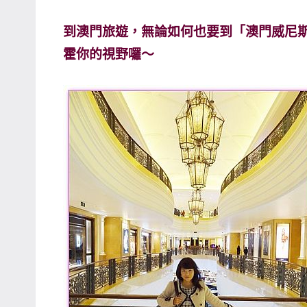
主
到澳門旅遊，無論如何也要到「澳門威尼
持、
霍你的視野囉～
學
校
企
業
講
座、
部
落
客
及
旅
遊
雜
誌