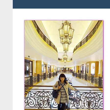
粉
娃
絲
團、
JEFFIA
主
FANG
題
旅
遊、
達
人
帶
路、
旅
遊
節
目
來