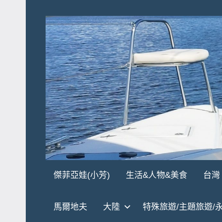
Skip
to
content
傑
★
傑菲亞娃(小芳)
生活&人物&美食
台灣
傑
菲
菲
馬爾地夫
大陸
特殊旅遊/主題旅遊/
亞
亞
娃