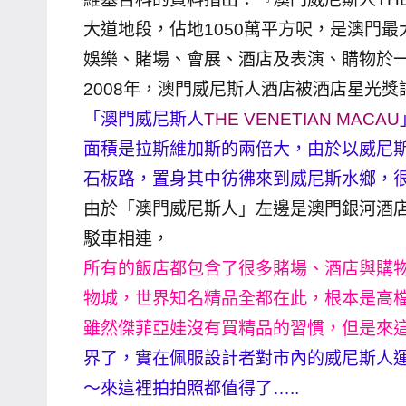
哥
大道地段，佔地1050萬平方呎，是澳門
窟
娛樂、賭場、會展、酒店及表演、購物於一身
泰
2008年，澳門威尼斯人酒店被酒店星光
國
「澳門威尼斯人
THE VENETIAN MACAU
旅
面積是拉斯維加斯的兩倍大，由於以威尼
遊
石板路，置身其中彷彿來到威尼斯水鄉，
書
作
由於「澳門威尼斯人」左邊是澳門銀河酒
者、
駁車相連，
各
所有的飯店都包含了很多賭場、酒店與購
發
物城，世界知名精品全都在此，根本是高
表
雖然傑菲亞娃沒有買精品的習慣，但是來
會
及
界了，實在佩服設計者對市內的威尼斯人
活
～來這裡拍拍照都值得了…..
動