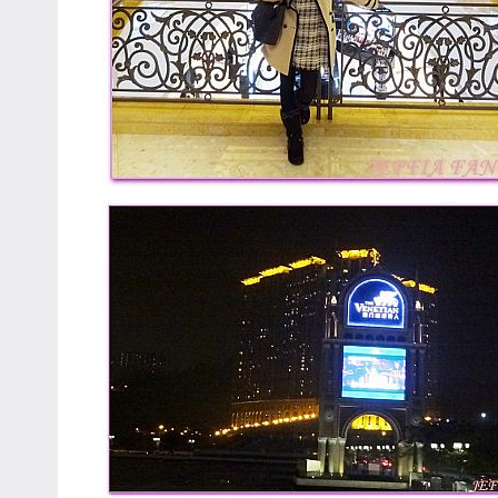
專
欄、
觀
光
局
合
作
達
人
對
象。
★