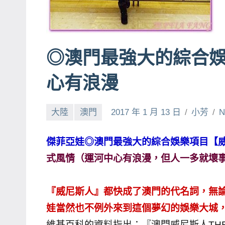
賓、
News
金
◎澳門最強大的綜合
探
號
心有浪漫
節
目
大陸
澳門
2017 年 1 月 13 日
小芳
N
班
底、
外
傑菲亞娃◎澳門最強大的綜合娛樂項目【威尼斯人
景
式風情（運河中心有浪漫，但人一多就壞
節
目
『威尼斯人』都快成了澳門的代名詞，無
主
娃當然也不例外來到這個夢幻的娛樂大城
持、
維基百科的資料指出：『澳門威尼斯人THE 
吳