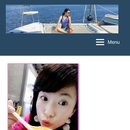
Skip
to
content
Menu
傑
★
傑
菲
菲
亞
亞
娃
娃
粉
JEFFIA
絲
FANG
團、
主
題
旅
遊、
達