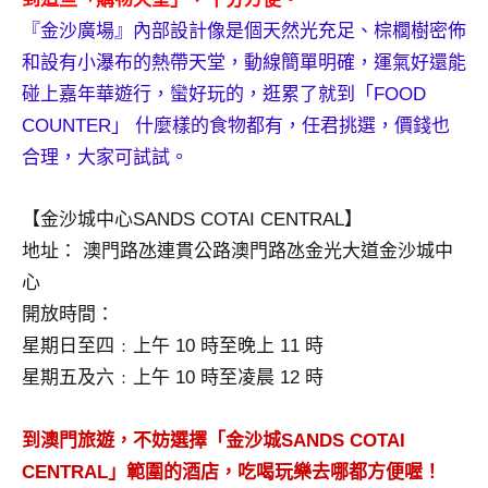
及
『金沙廣場』內部設計像是個天然光充足、棕櫚樹密佈
活
和設有小瀑布的熱帶天堂，動線簡單明確，運氣好還能
動
碰上嘉年華遊行，蠻好玩的，逛累了就到「FOOD
主
持、
COUNTER」 什麼樣的食物都有，任君挑選，價錢也
學
合理，大家可試試。
校
企
【金沙城中心SANDS COTAI CENTRAL】
業
地址： 澳門路氹連貫公路澳門路氹金光大道金沙城中
講
座、
心
部
開放時間：
落
星期日至四﹕上午 10 時至晚上 11 時
客
星期五及六﹕上午 10 時至凌晨 12 時
及
旅
遊
到澳門旅遊，不妨選擇「金沙城SANDS COTAI
雜
CENTRAL」範圍的酒店，吃喝玩樂去哪都方便喔！
誌