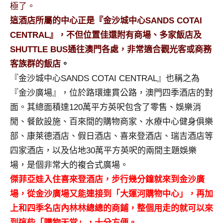
景
極了。
節
這酒店所屬的中心正是『金沙城中心SANDS COTAI
目
CENTRAL』，不但位置佳還附有商場、多家飯店及
主
SHUTTLE BUS通往澳門各處，非常適合觀光客或商務
持、
吳
客族群的飯店
。
哥
『金沙城中心SANDS COTAI CENTRAL』也稱之為
窟
『金沙廣場』，位於路環連貫公路，澳門四季酒店的對
泰
面。其總面積達120萬平方英呎包含了零售、娛樂消
國
閒、餐飲設施、百來間的購物商家、水療中心健身俱樂
旅
遊
部、康萊德酒店、假日酒店、喜來登酒店、瑞吉酒店等
書
四家酒店，以及佔地30萬平方英呎的兩間主題娛樂
作
場，是個非常大的複合式廣場。
者、
傑菲亞娃入住喜來登酒店，步行幾分鐘就來到金沙廣
各
場，從金沙廣場又能連接到「大運河購物中心」，再加
發
表
上和四季名店內林林總總的商鋪，整個用走的就可以來
會
到這些「購物天堂」，十分方便。