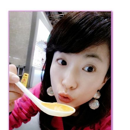
專
欄、
觀
光
局
合
作
達
人
對
象。
★