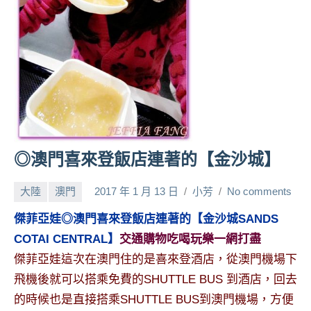
人
帶
路、
旅
遊
節
目
來
賓、
◎澳門喜來登飯店連著的【金沙城】
News
金
大陸
澳門
2017 年 1 月 13 日
小芳
No comments
探
號
傑菲亞娃◎澳門喜來登飯店連著的【金沙城SANDS
節
COTAI CENTRAL】
交通購物吃喝玩樂一網打盡
目
傑菲亞娃這次在澳門住的是喜來登酒店，從澳門機場下
班
飛機後就可以搭乘免費的SHUTTLE BUS 到酒店，回去
底、
外
的時候也是直接搭乘SHUTTLE BUS到澳門機場，方便