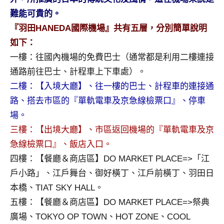
及
難能可貴的。
活
『羽田HANEDA國際機場』共有五層，分別簡單說明
動
如下：
主
持、
一樓：往國內機場的免費巴士（通常都是利用二樓連接
學
通路前往巴士、計程車上下車處）。
校
二樓：【入境大廳】、往一樓的巴士、計程車的連接通
企
路、搭去市區的『單軌電車及京急線檢票口』、停車
業
講
場。
座、
三樓：【出境大廳】、市區返回機場的『單軌電車及京
部
急線檢票口』、飯店入口。
落
四樓：【餐廳＆商店區】DO MARKET PLACE=>「江
客
戶小路」、江戶舞台、御好橫丁、江戶前橫丁、羽田日
及
旅
本橋、TIAT SKY HALL。
遊
五樓：【餐廳＆商店區】DO MARKET PLACE=>祭典
雜
廣場、TOKYO OP TOWN、HOT ZONE、COOL
誌