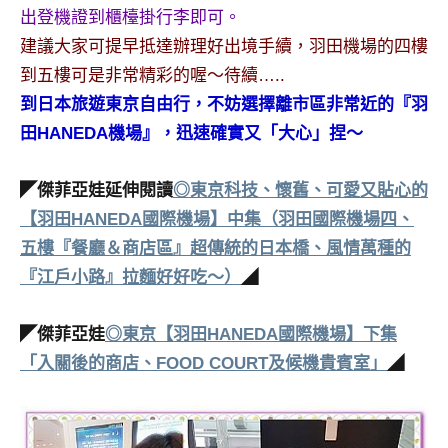
出登機證到櫃檯掛行李即可。
建議大家可提早抵達辦理好出境手續，羽田機場的四樓
到五樓可是非常精彩的喔～待續…..
到日本旅遊東京自由行，不妨選擇離市區非常近的『羽
田HANEDA機場』，迅速確實又「大心」捏～
◤傑菲亞娃延伸閱讀
◎東京科技、懷舊、可愛又貼心的
【羽田HANEDA國際機場】中集（羽田國際機場四、
五樓『餐廳＆商店區』超傳統的日本橋、風情萬種的
『江戶小路』拉麵好好吃～）
◢
◤傑菲亞娃
◎東京【羽田HANEDA國際機場】下集
「入關後的商店、FOOD COURT及候機貴賓室」
◢