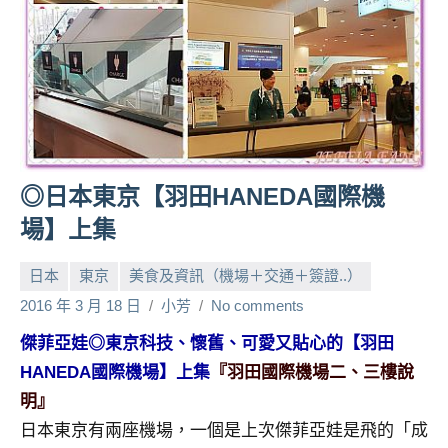
人
帶
路、
旅
遊
節
目
來
◎日本東京【羽田HANEDA國際機
賓、
場】上集
News
金
日本
東京
美食及資訊（機場＋交通＋簽證..）
探
2016 年 3 月 18 日
小芳
No comments
號
節
傑菲亞娃◎東京科技、懷舊、可愛又貼心的【羽田
目
HANEDA國際機場】上集
『羽田國際機場二、三樓說
班
明』
底、
外
日本東京有兩座機場，一個是上次傑菲亞娃是飛的「成