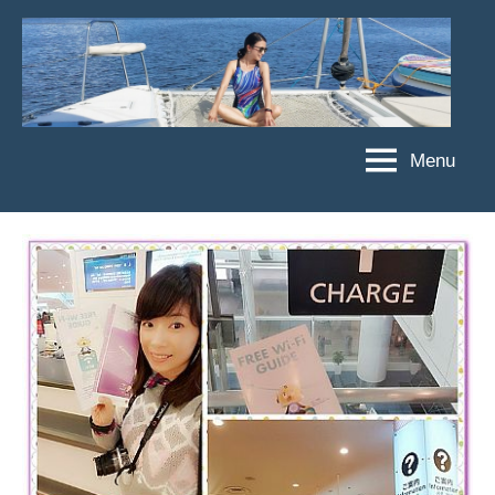
Skip
to
content
Menu
傑
★
傑
菲
菲
亞
亞
娃
娃
粉
JEFFIA
絲
FANG
團、
主
題
旅
遊、
達