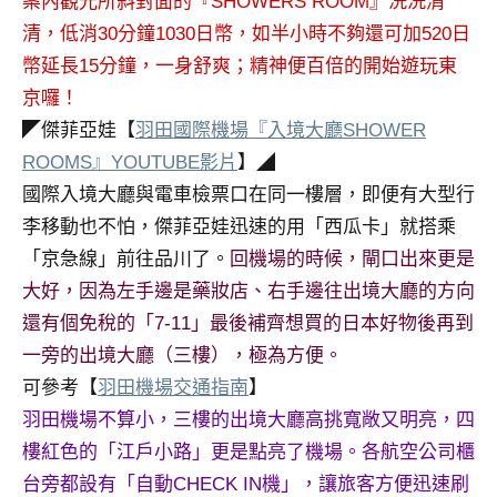
案內觀光所斜對面的『SHOWERS ROOM』洗洗清
清，低消30分鐘1030日幣，如半小時不夠還可加520日
幣延長15分鐘，一身舒爽；精神便百倍的開始遊玩東
京囉！
◤傑菲亞娃【
羽田國際機場『入境大廳SHOWER
ROOMS』YOUTUBE影片
】◢
國際入境大廳與電車檢票口在同一樓層，即便有大型行
李移動也不怕，傑菲亞娃迅速的用「西瓜卡」就搭乘
「京急線」前往品川了。
回機場的時候，閘口出來更是
大好，因為左手邊是藥妝店、右手邊往出境大廳的方向
還有個免稅的「7-11」最後補齊想買的日本好物後再到
一旁的出境大廳（三樓），極為方便。
可參考【
羽田機場交通指南
】
羽田機場不算小，三樓的出境大廳高挑寬敞又明亮，四
樓紅色的「江戶小路」更是點亮了機場。各航空公司櫃
台旁都設有「自動CHECK IN機」，讓旅客方便迅速刷