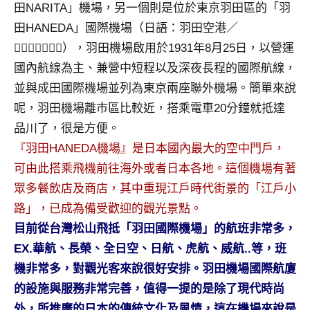
景
田NARITA」機場，另一個則是位於東京羽田區的「羽
節
田HANEDA」國際機場（日語：羽田空港／
目
），羽田機場啟用於1931年8月25日，以營運
主
國內航線為主、兼營中短程以及深夜長程的國際航線，
持、
吳
並與成田國際機場並列為東京兩座聯外機場。簡單來說
哥
呢，羽田機場離市區比較近，搭乘電車20分鐘就抵達
窟
品川了，很是方便。
泰
『羽田HANEDA機場』是日本國內最大的空中門戶，
國
可由此搭乘飛機前往海外或者日本各地。這個機場有著
旅
遊
眾多餐飲店及商店，其中重現江戶時代街景的「江戶小
書
路」，已成為備受歡迎的觀光景點。
作
目前從台灣松山飛抵「羽田國際機場」的航班非常多，
者、
EX.華航、長榮、全日空、日航、虎航、威航..等，班
各
機非常多，對觀光客來說很好安排。羽田機場國際航廈
發
表
的設施與服務非常完善，值得一提的是除了現代時尚
會
外，所推廣的日本的傳統文化及風情，這在機場來說是