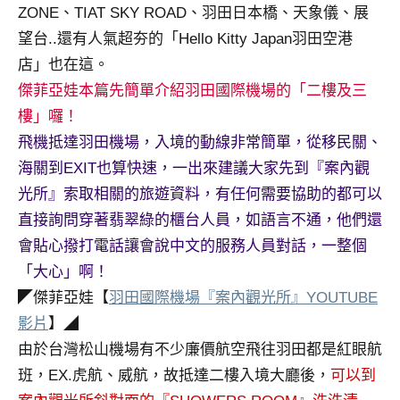
ZONE、TIAT SKY ROAD、羽田日本橋、天象儀、展
專
望台..還有人氣超夯的「Hello Kitty Japan羽田空港
欄、
觀
店」也在這。
光
傑菲亞娃本篇先簡單介紹羽田國際機場的「二樓及三
局
樓」囉！
合
飛機抵達羽田機場，入境的動線非常簡單，從移民關、
作
海關到EXIT也算快速，一出來建議大家先到『案內觀
達
人
光所』索取相關的旅遊資料，有任何需要協助的都可以
對
直接詢問穿著翡翠綠的櫃台人員，如語言不通，他們還
象。
會貼心撥打電話讓會說中文的服務人員對話，一整個
★
「大心」啊！
◤傑菲亞娃【
羽田國際機場『案內觀光所』YOUTUBE
影片
】◢
由於台灣松山機場有不少廉價航空飛往羽田都是紅眼航
班，EX.虎航、威航，故抵達二樓入境大廳後，
可以到